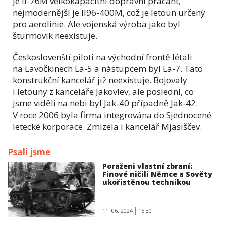
je Il-76M velkokapacitní dopravní pracant,
nejmodernější je Il96-400M, což je letoun určený
pro aerolinie. Ale vojenská výroba jako byl
šturmovik neexistuje.
Českoslovenští piloti na východní frontě létali
na Lavočkinech La-5 a nástupcem byl La-7. Tato
konstrukční kancelář již neexistuje. Bojovaly
i letouny z kanceláře Jakovlev, ale poslední, co
jsme viděli na nebi byl Jak-40 případně Jak-42.
V roce 2006 byla firma integrována do Sjednocené
letecké korporace. Zmizela i kancelář Mjasiščev.
Psali jsme
Poraženi vlastní zbraní:
Finové ničili Němce a Sověty
ukořistěnou technikou
11. 06. 2024
15:30