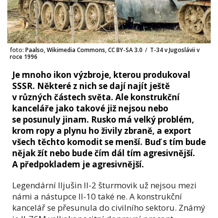
foto:
Paalso, Wikimedia Commons, CC BY-SA 3.0
/
T-34 v Jugoslávii v
roce 1996
Je mnoho ikon výzbroje, kterou produkoval
SSSR. Některé z nich se dají najít ještě
v různých částech světa. Ale konstrukční
kanceláře jako takové již nejsou nebo
se posunuly jinam. Rusko má velký problém,
krom ropy a plynu ho živily zbraně, a export
všech těchto komodit se menší. Buď s tím bude
nějak žít nebo bude čím dál tím agresivnější.
A předpokladem je agresivnější.
Legendární Iljušin Il-2 šturmovik už nejsou mezi
námi a nástupce Il-10 také ne. A konstrukční
kancelář se přesunula do civilního sektoru. Známý