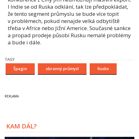
I Indie se od Ruska odklání, tak lze předpokládat,
že tento segment průmyslu se bude více topit
v problémech, pokud nenajde velká odbytiště
třeba v Africe nebo Jižní Americe. Současné sankce
a propad prodeje působí Rusku nemalé problémy
a bude i dále.
TAGY
Špagin
obranný průmysl
Rusko
KAM DÁL?