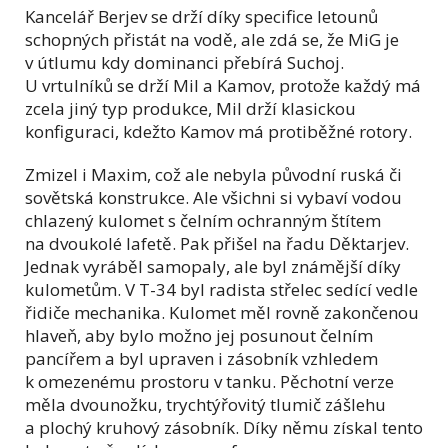
Kancelář Berjev se drží díky specifice letounů
schopných přistát na vodě, ale zdá se, že MiG je
v útlumu kdy dominanci přebírá Suchoj.
U vrtulníků se drží Mil a Kamov, protože každý má
zcela jiný typ produkce, Mil drží klasickou
konfiguraci, kdežto Kamov má protiběžné rotory.
Zmizel i Maxim, což ale nebyla původní ruská či
sovětská konstrukce. Ale všichni si vybaví vodou
chlazený kulomet s čelním ochranným štítem
na dvoukolé lafetě. Pak přišel na řadu Děktarjev.
Jednak vyráběl samopaly, ale byl známější díky
kulometům. V T-34 byl radista střelec sedící vedle
řidiče mechanika. Kulomet měl rovně zakončenou
hlaveň, aby bylo možno jej posunout čelním
pancířem a byl upraven i zásobník vzhledem
k omezenému prostoru v tanku. Pěchotní verze
měla dvounožku, trychtýřovitý tlumič zášlehu
a plochý kruhový zásobník. Díky němu získal tento