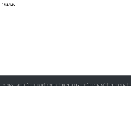
|
|
|
|
|
|
O NÁS
AUTOŘI
ETICKÝ KODEX
KONTAKTY
PŘEDPLATNÉ
REKLAMA
GDPR
NASTAVENÍ SOUKROMÍ
Copyright © 2014-2026
SecurityMagazin.cz
Vydavatelem zpravodajského webu SECURITY MAGAZÍN je společnost