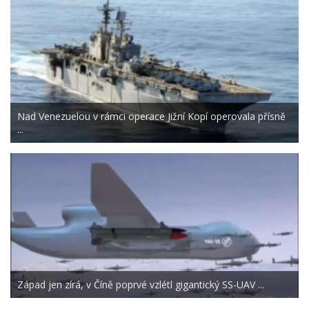
Nad Venezuelou v rámci operace Jižní Kopí operovala přísně
...
Západ jen zírá, v Číně poprvé vzlétl gigantický SS-UAV ...