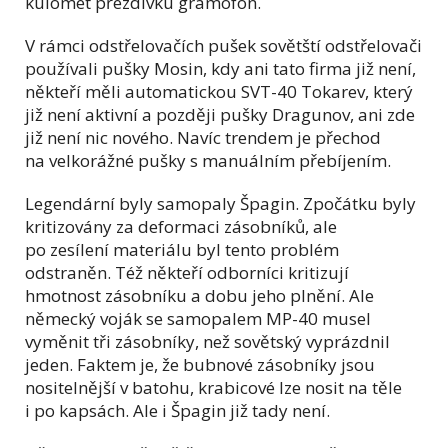
kulomet přezdívku gramofon.
V rámci odstřelovačích pušek sovětští odstřelovači
používali pušky Mosin, kdy ani tato firma již není,
někteří měli automatickou SVT-40 Tokarev, který
již není aktivní a později pušky Dragunov, ani zde
již není nic nového. Navíc trendem je přechod
na velkorážné pušky s manuálním přebíjením.
Legendární byly samopaly Špagin. Zpočátku byly
kritizovány za deformaci zásobníků, ale
po zesílení materiálu byl tento problém
odstraněn. Též někteří odborníci kritizují
hmotnost zásobníku a dobu jeho plnění. Ale
německý voják se samopalem MP-40 musel
vyměnit tři zásobníky, než sovětský vyprázdnil
jeden. Faktem je, že bubnové zásobníky jsou
nositelnější v batohu, krabicové lze nosit na těle
i po kapsách. Ale i Špagin již tady není.