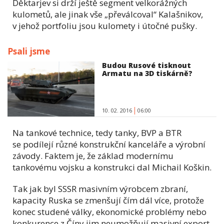
Děktarjev si drží ještě segment velkorážných
kulometů, ale jinak vše „převálcoval“ Kalašnikov,
v jehož portfoliu jsou kulomety i útočné pušky.
Psali jsme
Budou Rusové tisknout
Armatu na 3D tiskárně?
10. 02. 2016
06:00
Na tankové technice, tedy tanky, BVP a BTR
se podílejí různé konstrukční kanceláře a výrobní
závody. Faktem je, že základ modernímu
tankovému vojsku a konstrukci dal Michail Koškin.
Tak jak byl SSSR masivním výrobcem zbraní,
kapacity Ruska se zmenšují čím dál více, protože
konec studené války, ekonomické problémy nebo
konkurence z Číny jim neumožňují masivní export.