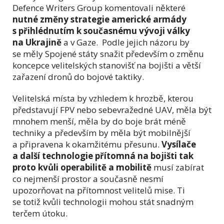
Defence Writers Group komentovali některé
nutné změny strategie americké armády
s přihlédnutím k současnému vývoji války
na Ukrajině
a v Gaze. Podle jejich názoru by
se měly Spojené státy snažit především o změnu
koncepce velitelských stanovišť na bojišti a větší
zařazení dronů do bojové taktiky.
Velitelská místa by vzhledem k hrozbě, kterou
představují FPV nebo sebevražedné UAV, měla být
mnohem menší, měla by do boje brát méně
techniky a především by měla být mobilnější
a připravena k okamžitému přesunu.
Vysílače
a další technologie přítomná na bojišti tak
proto kvůli operabilitě a mobilitě
musí zabírat
co nejmenší prostor a současně nesmí
upozorňovat na přítomnost velitelů mise. Ti
se totiž kvůli technologii mohou stát snadným
terčem útoku.