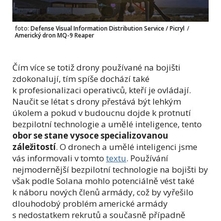
foto:
Defense Visual Information Distribution Service / Picryl
/
Americký dron MQ-9 Reaper
Čím více se totiž drony používané na bojišti
zdokonalují, tím spíše dochází také
k profesionalizaci operativců, kteří je ovládají.
Naučit se létat s drony přestává být lehkým
úkolem a pokud v budoucnu dojde k protnutí
bezpilotní technologie a umělé inteligence, tento
obor se stane vysoce specializovanou
záležitostí
. O dronech a umělé inteligenci jsme
vás informovali v tomto
textu
. Používání
nejmodernější bezpilotní technologie na bojišti by
však podle Solana mohlo potenciálně vést také
k náboru nových členů armády, což by vyřešilo
dlouhodobý problém americké armády
s nedostatkem rekrutů a současně případně