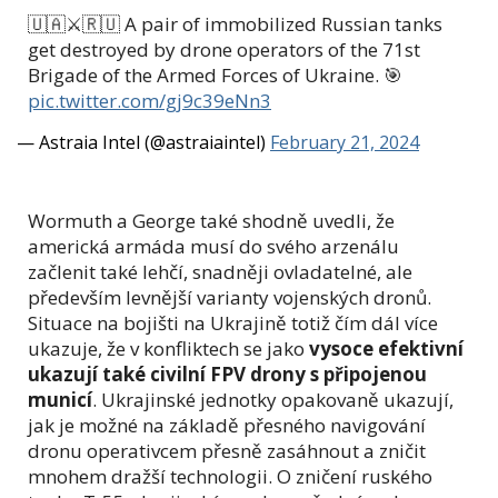
🇺🇦⚔️🇷🇺 A pair of immobilized Russian tanks
get destroyed by drone operators of the 71st
Brigade of the Armed Forces of Ukraine. 🎯
pic.twitter.com/gj9c39eNn3
— Astraia Intel (@astraiaintel)
February 21, 2024
Wormuth a George také shodně uvedli, že
americká armáda musí do svého arzenálu
začlenit také lehčí, snadněji ovladatelné, ale
především levnější varianty vojenských dronů.
Situace na bojišti na Ukrajině totiž čím dál více
ukazuje, že v konfliktech se jako
vysoce efektivní
ukazují také civilní FPV drony s připojenou
municí
. Ukrajinské jednotky opakovaně ukazují,
jak je možné na základě přesného navigování
dronu operativcem přesně zasáhnout a zničit
mnohem dražší technologii. O zničení ruského