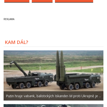
KAM DÁL?
Putin hraje vabank, balistických Iskander-M proti Ukrajině je ...