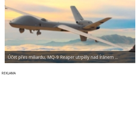
Účet přes miliardu, MQ-9 Reaper utrpěly nad Íránem ...