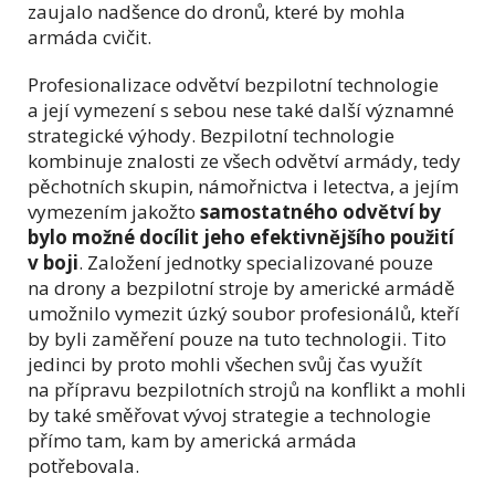
zaujalo nadšence do dronů, které by mohla
armáda cvičit.
Profesionalizace odvětví bezpilotní technologie
a její vymezení s sebou nese také další významné
strategické výhody. Bezpilotní technologie
kombinuje znalosti ze všech odvětví armády, tedy
pěchotních skupin, námořnictva i letectva, a jejím
vymezením jakožto
samostatného odvětví by
bylo možné docílit jeho efektivnějšího použití
v boji
. Založení jednotky specializované pouze
na drony a bezpilotní stroje by americké armádě
umožnilo vymezit úzký soubor profesionálů, kteří
by byli zaměření pouze na tuto technologii. Tito
jedinci by proto mohli všechen svůj čas využít
na přípravu bezpilotních strojů na konflikt a mohli
by také směřovat vývoj strategie a technologie
přímo tam, kam by americká armáda
potřebovala.