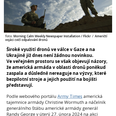
foto:
Morning Calm Weekly Newspaper Installation / Flickr
/
Američtí
vojáci cvičí odpalování dronů
Široké využití dronů ve válce v Gaze a na
Ukrajině již dnes není žádnou novinkou.
Ve veřejném prostoru se však objevují názory,
že americká armáda v oblasti dronů poněkud
zaspala a důsledně nereaguje na výzvy, které
bezpilotní stroje a jejich použití na bojišti
představují.
Podle webového portálu
Army Times
americká
tajemnice armády Christine Wormuth a náčelník
generálního štábu americké armády generál
Randy George v úterý 27. února 2024 na akci