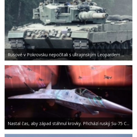
Rusové v Pokrovsku nepočítali s ukrajinským Leopardem ...
Nastal čas, aby západ stáhnul krovky. Přichází ruský Su-75 C...