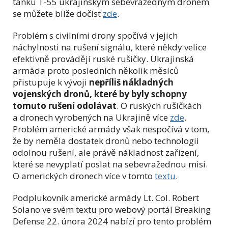
tanku T-55 ukrajinským sebevražedným dronem
se můžete blíže dočíst
zde
.
Problém s civilními drony spočívá v jejich
náchylnosti na rušení signálu, které někdy velice
efektivně provádějí ruské rušičky. Ukrajinská
armáda proto posledních několik měsíců
přistupuje k vývoji
nepříliš nákladných
vojenských dronů, které by byly schopny
tomuto rušení odolávat
. O ruských rušičkách
a dronech vyrobených na Ukrajině více
zde
.
Problém americké armády však nespočívá v tom,
že by neměla dostatek dronů nebo technologii
odolnou rušení, ale právě nákladnost zařízení,
které se nevyplatí poslat na sebevražednou misi.
O amerických dronech více v tomto
textu
.
Podplukovník americké armády Lt. Col. Robert
Solano ve svém textu pro webový portál Breaking
Defense 22. února 2024 nabízí pro tento problém