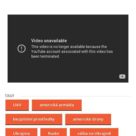
TAGY
UAV
americká armáda
bezpilotní prostředky
americké drony
Ukrajina
Rusko
válka na Ukrajině