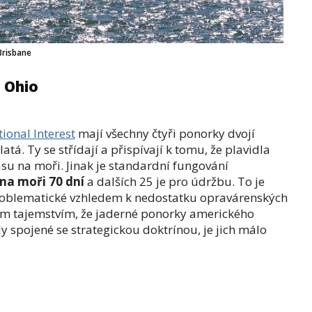
Brisbane
 Ohio
ional Interest
mají všechny čtyři ponorky dvojí
á. Ty se střídají a přispívají k tomu, že plavidla
su na moři. Jinak je standardní fungování
 na moři 70 dní
a dalších 25 je pro údržbu. To je
roblematické vzhledem k nedostatku opravárenských
ným tajemstvím, že jaderné ponorky amerického
 spojené se strategickou doktrínou, je jich málo