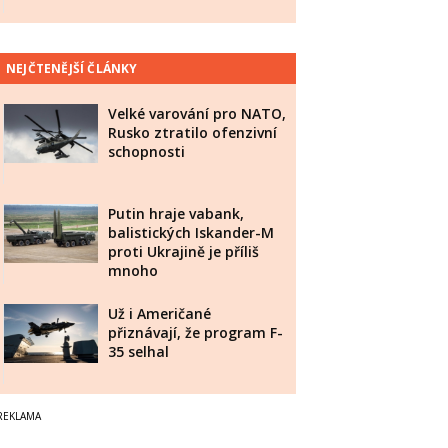
NEJČTENĚJŠÍ ČLÁNKY
Velké varování pro NATO,
Rusko ztratilo ofenzivní
schopnosti
Putin hraje vabank,
balistických Iskander-M
proti Ukrajině je příliš
mnoho
Už i Američané
přiznávají, že program F-
35 selhal