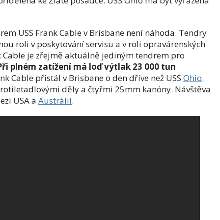
 přidělena ke Zlaté posádce. USS Ohio má být vyřazena
drem USS Frank Cable v Brisbane není náhoda. Tendry
ou roli v poskytování servisu a v roli opravárenských
k Cable je zřejmě aktuálně jediným tendrem pro
Při plném zatížení má loď výtlak 23 000 tun
ank Cable přistál v Brisbane o den dříve než USS
Ohio
.
otiletadlovými děly a čtyřmi 25mm kanóny. Návštěva
ezi USA a
Austrálií
.