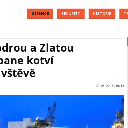
DEFENCE
SECURITY
HISTORIE
T
drou a Zlatou
bane kotví
ávštěvě
01. 08. 2025
06:15