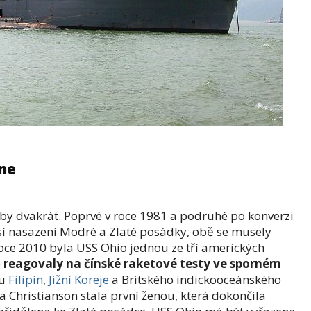
ane
žby dvakrát. Poprvé v roce 1981 a podruhé po konverzi
sí nasazení Modré a Zlaté posádky, obě se musely
oce 2010 byla USS Ohio jednou ze tří amerických
é
reagovaly na čínské raketové testy ve sporném
 u
Filipín
,
Jižní Koreje
a Britského indickooceánského
tta Christianson stala první ženou, která dokončila