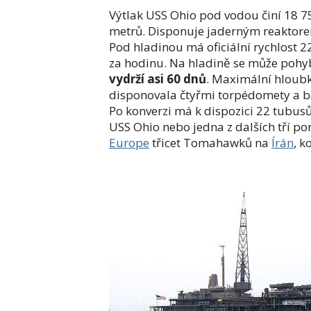
Výtlak USS Ohio pod vodou činí 18 7
metrů. Disponuje jaderným reakto
Pod hladinou má oficiální rychlost 
za hodinu. Na hladině se může pohyb
vydrží asi 60 dnů
. Maximální hloub
disponovala čtyřmi torpédomety a bal
Po konverzi má k dispozici 22 tubusů
USS Ohio nebo jedna z dalších tří po
Europe
třicet Tomahawků na
Írán
, k