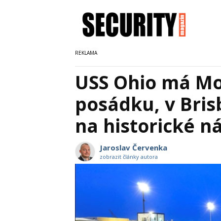
USS Ohio má Mo
posádku, v Bris
na historické n
Jaroslav Červenka
zobrazit články autora