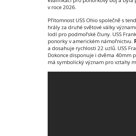
kvalifikaci pro ponorkový boj a byla
v roce 2026.
Přítomnost USS Ohio společně s ten
hrály za druhé světové války významn
lodí pro podmořské čluny. USS Fran
ponorky v americkém námořnictvu.
a dosahuje rychlosti 22 uzlů. USS Fr
Dokonce disponuje i dvěma 40mm pr
má symbolický význam pro vztahy m