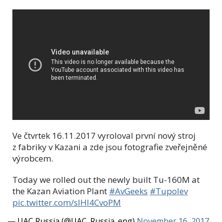
Ve čtvrtek 16.11.2017 vyroloval první nový stroj
z fabriky v Kazani a zde jsou fotografie zveřejněné
výrobcem.
Today we rolled out the newly built Tu-160M at
the Kazan Aviation Plant
#AvGeeks
#Tupolev
pic.twitter.com/slHI4CvoPM
— UAC Russia (@UAC_Russia_eng)
November 16, 2017