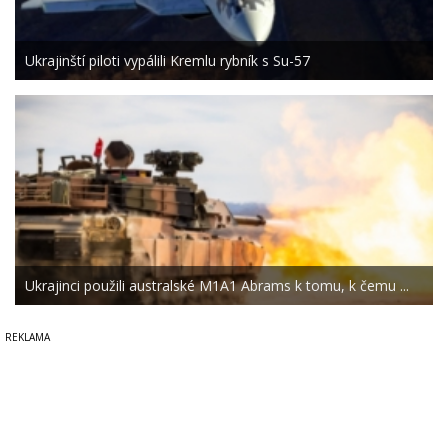
Ukrajinští piloti vypálili Kremlu rybník s Su-57
Ukrajinci použili australské M1A1 Abrams k tomu, k čemu ...