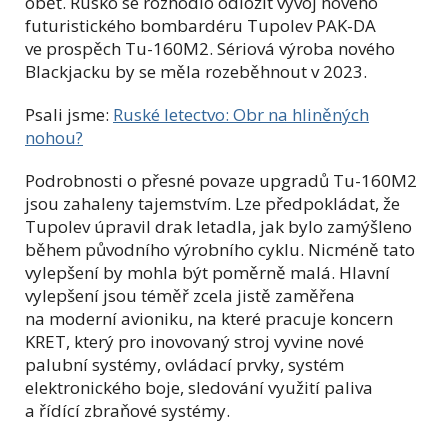
oběť. Rusko se rozhodlo odložit vývoj nového
futuristického bombardéru Tupolev PAK-DA
ve prospěch Tu-160M2. Sériová výroba nového
Blackjacku by se měla rozeběhnout v 2023.
Psali jsme:
Ruské letectvo: Obr na hliněných
nohou?
Podrobnosti o přesné povaze upgradů Tu-160M2
jsou zahaleny tajemstvím. Lze předpokládat, že
Tupolev úpravil drak letadla, jak bylo zamýšleno
během původního výrobního cyklu. Nicméně tato
vylepšení by mohla být poměrně malá. Hlavní
vylepšení jsou téměř zcela jistě zaměřena
na moderní avioniku, na které pracuje koncern
KRET, který pro inovovaný stroj vyvine nové
palubní systémy, ovládací prvky, systém
elektronického boje, sledování využití paliva
a řídící zbraňové systémy.