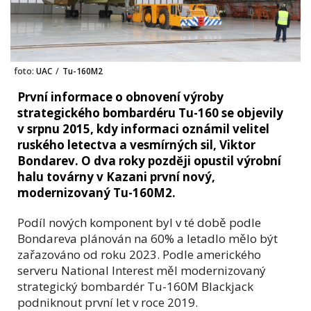
foto:
UAC
/
Tu-160M2
První informace o obnovení výroby
strategického bombardéru Tu-160 se objevily
v srpnu 2015, kdy informaci oznámil velitel
ruského letectva a vesmírných sil, Viktor
Bondarev. O dva roky později opustil výrobní
halu továrny v Kazani první nový,
modernizovaný Tu-160M2.
Podíl nových komponent byl v té době podle
Bondareva plánován na 60% a letadlo mělo být
zařazováno od roku 2023. Podle amerického
serveru National Interest měl modernizovaný
strategický bombardér Tu-160M Blackjack
podniknout první let v roce 2019.