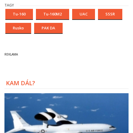
TAGY
Tu-160
Tu-160M2
UAC
SSSR
Rusko
PAK DA
KAM DÁL?