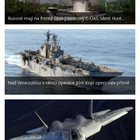
Rusové mají na frontě čínský laserový C-UAS Silent Hunt...
Nad Venezuelou v rámci operace Jižní Kopí operovala přísně
...