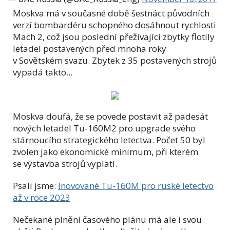
Moskva má v současné době šestnáct původních
verzí bombardéru schopného dosáhnout rychlosti
Mach 2, což jsou poslední přežívající zbytky flotily
letadel postavených před mnoha roky
v Sovětském svazu. Zbytek z 35 postavených strojů
vypadá takto...
Moskva doufá, že se povede postavit až padesát
nových letadel Tu-160M2 pro upgrade svého
stárnoucího strategického letectva. Počet 50 byl
zvolen jako ekonomické minimum, při kterém
se výstavba strojů vyplatí.
Psali jsme:
Inovované Tu-160M pro ruské letectvo
až v roce 2023
Nečekané plnění časového plánu má ale i svou