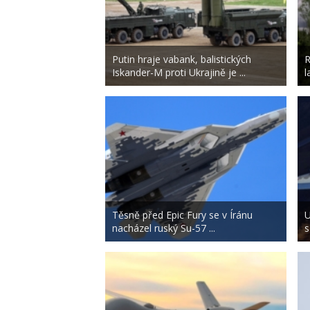
Putin hraje vabank, balistických
R
Iskander-M proti Ukrajině je ...
l
Těsně před Epic Fury se v Íránu
U
nacházel ruský Su-57 ...
s