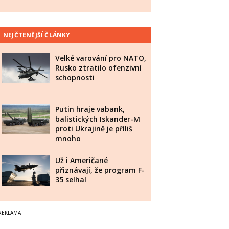
NEJČTENĚJŠÍ ČLÁNKY
Velké varování pro NATO,
Rusko ztratilo ofenzivní
schopnosti
Putin hraje vabank,
balistických Iskander-M
proti Ukrajině je příliš
mnoho
Už i Američané
přiznávají, že program F-
35 selhal