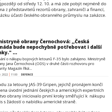
ejpozději od středy 12. 10. a má zde pobýt nejméně do
na z představitelů rezortů obrany, zahraničí a financí,
 otázku účasti českého obranného průmyslu na zakázce.
nistryně obrany Černochová: ,,Česká
máda bude nepochybně potřebovat i další
ky." ...
nání o nákupu bojových letounů F-35 bylo zahájeno. Ministryně
any Jana Černochová (ODS) v druhé části rozhovoru pro
rity Magazín říká:...
0. 2022
11:00
DEFENCE
du za letouny JAS-39 Gripen, jejichž pronájem končí
hájena úvodní jednání českých a amerických expertních
tvo obrany iniciovalo první kroky směřující k nákupu
is s žádostí o nabídku americké straně.