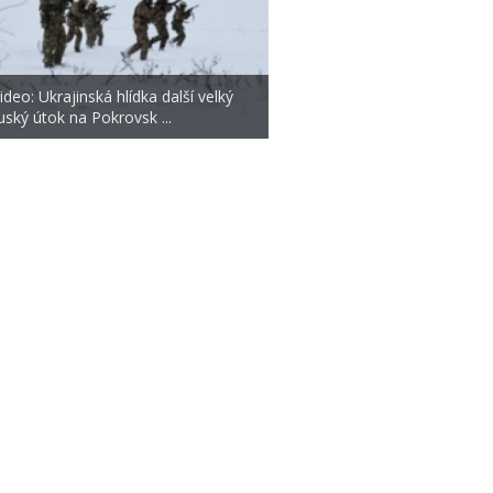
ideo: Ukrajinská hlídka další velký
uský útok na Pokrovsk ...