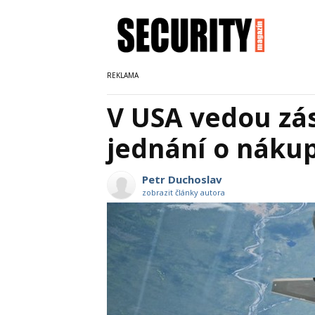
V USA vedou zás
jednání o nákup
Petr Duchoslav
zobrazit články autora