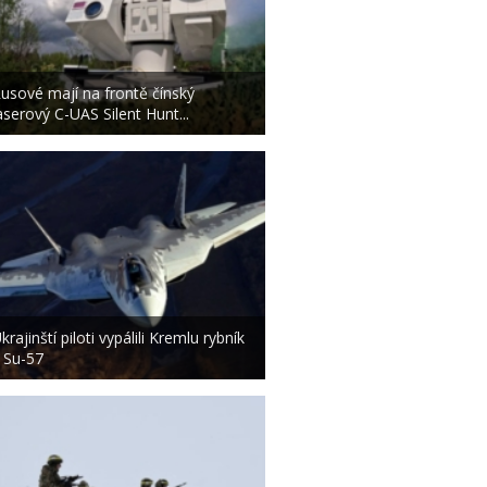
usové mají na frontě čínský
aserový C-UAS Silent Hunt...
krajinští piloti vypálili Kremlu rybník
 Su-57