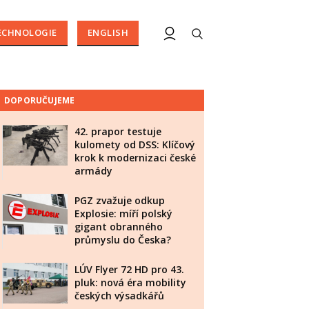
ECHNOLOGIE
ENGLISH
DOPORUČUJEME
42. prapor testuje
kulomety od DSS: Klíčový
krok k modernizaci české
armády
PGZ zvažuje odkup
Explosie: míří polský
gigant obranného
průmyslu do Česka?
LÚV Flyer 72 HD pro 43.
pluk: nová éra mobility
českých výsadkářů