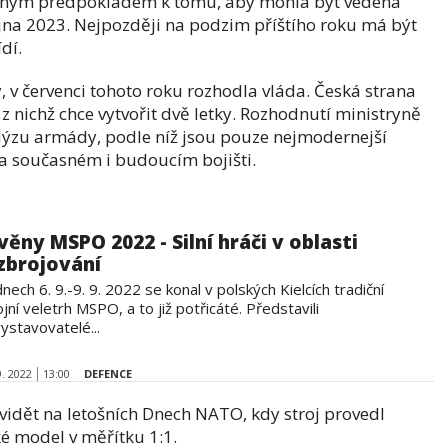
utným předpokladem k tomu, aby mohla být vedena
října 2023. Nejpozději na podzim příštího roku má být
dí.
, v červenci tohoto roku rozhodla vláda. Česká strana
z nichž chce vytvořit dvě letky. Rozhodnutí ministryně
lýzu armády, podle níž jsou pouze nejmodernejší
na současném i budoucím bojišti.
věny MSPO 2022 - Silní hráči v oblasti
zbrojování
nech 6. 9.-9. 9. 2022 se konal v polských Kielcích tradiční
jní veletrh MSPO, a to již potřicáté. Představili
ystavovatelé...
9. 2022
13:00
DEFENCE
vidět na letošních Dnech NATO, kdy stroj provedl
ké model v měřítku 1:1.