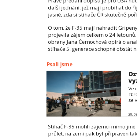
Právě předání dopisu je pro USA n
další jednání, jež mají probíhat do 
jasné, zda si stíhače ČR skutečně poří
O tom, že F-35 mají nahradit Gripeny
projevila zájem celkem o 24 letounů, 
obrany Jana Černochová opírá o ana
stíhače 5. generace schopné obstát 
Psali jsme
Oz
vy
Ve d
zbro
se v
28. 0
Stíhač F-35 mohli zájemci mimo jiné 
průlet, na zemi pak byl připraven ta