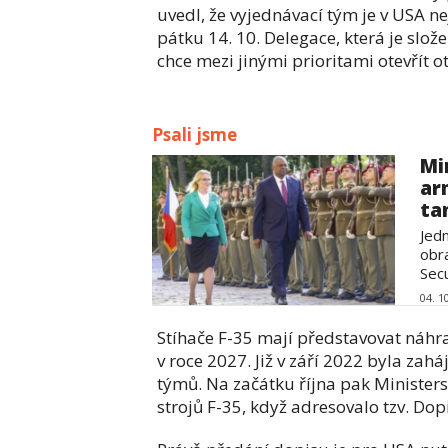
uvedl, že vyjednávací tým je v USA n
pátku 14. 10. Delegace, která je slože
chce mezi jinými prioritami otevřít
Psali jsme
Mi
ar
tan
Jed
obr
Secu
04. 1
Stíhače F-35 mají představovat náhra
v roce 2027. Již v září 2022 byla za
týmů. Na začátku října pak Ministers
strojů F-35, když adresovalo tzv. Dop