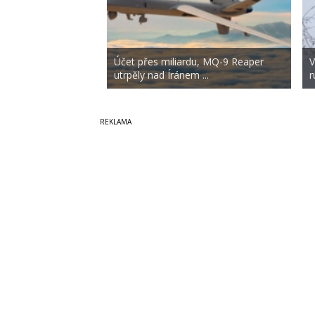
Účet přes miliardu, MQ-9 Reaper
V
utrpěly nad Íránem ...
r