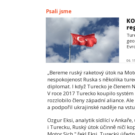
Psali jsme
KO
re
Tur
geo
Evro
06. 1
„Bereme ruský raketový útok na Moto
nespokojenost Ruska s několika ture
diplomat. I když Turecko je členem N
V roce 2017 Turecko koupilo systém 
rozzlobilo členy západní aliance. Al
a podpořil ukrajinské naděje na vs
Ozgur Eksi, analytik sídlící v Ankaře,
i Turecku, Ruský útok účinně ničí ko
Motor Sich," řekl Eksi. Turecký úřed