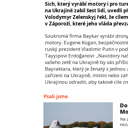
Sich, který vyrábí motory i pro tu
na Ukrajině zabil šest lidí, uvedli
Volodymyr Zelenskyj řekl, že cílem
v Záporoží, které jeho vláda převz
Soukromá firma Baykar vyrábí drony 
motory. Eugene Kogan, bezpečnostní a 
ruský prezident Vladimir Putin v po
Tayyipovi Erdoğanovi: „Navzdory na
vašeho zetě na Ukrajině by vás přiš
Bayraktara, který je ženatý s jednou 
zařízení na Ukrajině, místní nebo za
Ukrajinou odradit, aby takové cíle zn
Psali jsme
Do
Mo
Na z
nez