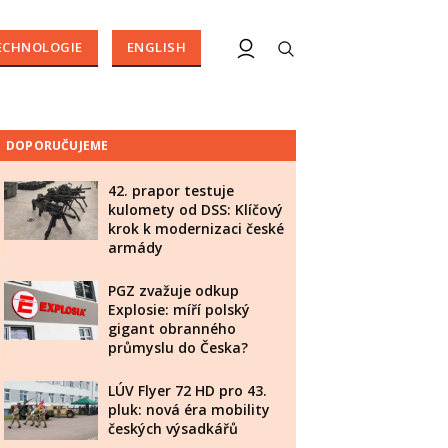
ECHNOLOGIE
ENGLISH
DOPORUČUJEME
42. prapor testuje
kulomety od DSS: Klíčový
krok k modernizaci české
armády
PGZ zvažuje odkup
Explosie: míří polský
gigant obranného
průmyslu do Česka?
LÚV Flyer 72 HD pro 43.
pluk: nová éra mobility
českých výsadkářů