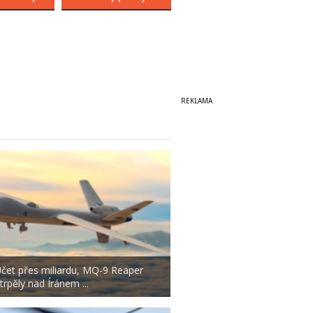
čet přes miliardu, MQ-9 Reaper
trpěly nad Íránem ...