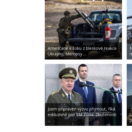
Američané v šoku z bleskové reakce
N
Ukrajiny, Meropsy ...
m
Jsem připraven výzvu přijmout, říká
exkluzivně pro SM Zůna. Zkušenosti
U
...
p