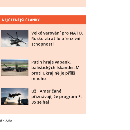
NEJČTENĚJŠÍ ČLÁNKY
Velké varování pro NATO,
Rusko ztratilo ofenzivní
schopnosti
Putin hraje vabank,
balistických Iskander-M
proti Ukrajině je příliš
mnoho
Už i Američané
přiznávají, že program F-
35 selhal