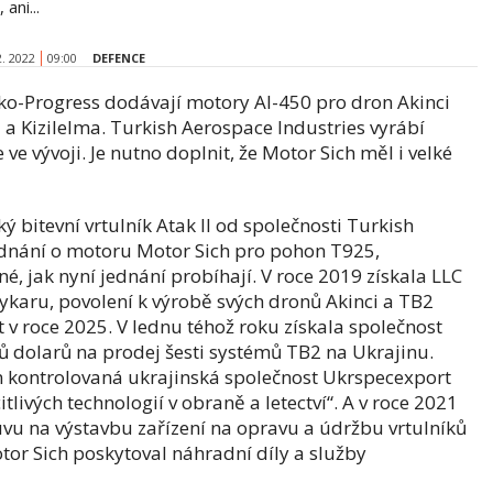
 ani...
2. 2022
09:00
DEFENCE
nko-Progress dodávají motory AI-450 pro dron Akinci
a Kizilelma. Turkish Aerospace Industries vyrábí
ve vývoji. Je nutno doplnit, že Motor Sich měl i velké
 bitevní vrtulník Atak II od společnosti Turkish
ednání o motoru Motor Sich pro pohon T925,
né, jak nyní jednání probíhají. V roce 2019 získala LLC
ykaru, povolení k výrobě svých dronů Akinci a TB2
t v roce 2025. V lednu téhož roku získala společnost
ů dolarů na prodej šesti systémů TB2 na Ukrajinu.
m kontrolovaná ukrajinská společnost Ukrspecexport
tlivých technologií v obraně a letectví“. A v roce 2021
u na výstavbu zařízení na opravu a údržbu vrtulníků
tor Sich poskytoval náhradní díly a služby