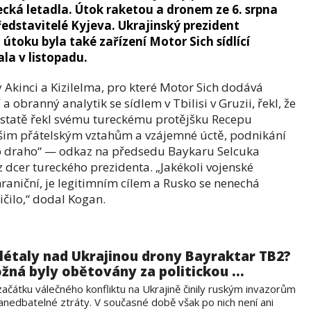
recká letadla. Útok raketou a dronem ze 6. srpna
 představitelé Kyjeva. Ukrajinský prezident
 útoku byla také zařízení Motor Sich sídlící
ala v listopadu.
Akinci a Kizilelma, pro které Motor Sich dodává
obranný analytik se sídlem v Tbilisi v Gruzii, řekl, že
dstatě řekl svému tureckému protějšku Recepu
šim přátelským vztahům a vzájemné úctě, podnikání
lo draho“ — odkaz na předsedu Baykaru Selcuka
z dcer tureckého prezidenta. „Jakékoli vojenské
hraniční, je legitimním cílem a Rusko se nenechá
ičilo,“ dodal Kogan.
létaly nad Ukrajinou drony Bayraktar TB2?
žná byly obětovány za politickou ...
ačátku válečného konfliktu na Ukrajině činily ruským invazorům
anedbatelné ztráty. V současné době však po nich není ani