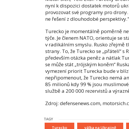
nyní k dispozici dostatek motorů uk
provozovat své programy pro drony. E
ne řešení z dlouhodobé perspektivy.
Turecko je momentálně poměrně nevyz
týče. Je členem NATO, orientuje se stá
v radikálním smyslu. Rusko zřejmě tla
strany. To, že Turecko se „přátelí“ s
především otázka peněz a nátlak Tur
se může stát „trójským koněm“ Ruska
vymezení priorit Turecka bude v blí
nepřipomenout, že Turecko nemá ani 
85 milionů kdy 99 % jsou muslimové h
službě a 200 000 rezervistů a výraz
Zdroj: defensenews.com, motorsich.
TAGY
Turecko
válka na Ukrajině