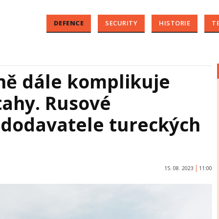
DEFENCE
SECURITY
HISTORIE
T
ně dále komplikuje
tahy. Rusové
dodavatele tureckých
15. 08. 2023
11:00