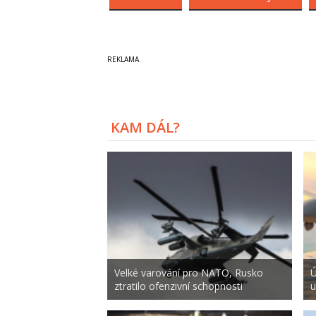
KAM DÁL?
Velké varování pro NATO, Rusko
Ú
ztratilo ofenzivní schopnosti
u