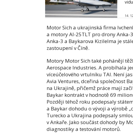
vidu,
14. 1
Motor Sich a ukrajinská firma Ivche
a motory AI-25TLT pro drony Anka-3 
Anka-3 a Baykarova Kizilelma je stále 
zastoupení v Číně.
Motory Motor Sich také pohánějí těžký
Aerospace Industries. A probíhala j
víceúčelového vrtulníku TAI. Není jas
Avia Ventures, dceřiná společnost Ba
na Ukrajině, přičemž práce mají začí
Baykar kontrakt v hodnotě 69 milion
Později téhož roku podepsaly státe
a Baykar dohodu o vývoji a výrobě „ci
Turecko a Ukrajina podepsaly smlouv
v Ankaře. Jako součást dohody by Mo
diagnostiky a testování motorů.