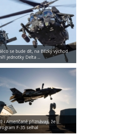
ěco se bude dít, na Blízký východ
íří jednotky Delta ...
ž i Američané přiznávají, že
rogram F-35 selhal