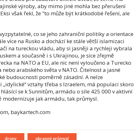
rajinské výroby, aby mimo jiné mohla bez přerušení
ksi však řekl, že "to může být krátkodobé řešení, ale
"
pytatelné, co se jeho zahraniční politiky a orientace
le více na Rusko a dochází ke stále větší islamizaci
čí na tureckou vládu, aby si jasněji a rychleji vybrala
 Ruskem a současně i s Ukrajinou, je sice zřejmě
ecka na NATO a EU, ale nic není vyloučeno a Turecko
 nebo arabského světa v NATO. Čitelnost a jasné
zké budoucnosti poměrně zásadní. A nelze
„idylické“ vztahy třeba s Izraelem, má populaci skoro
lásící se k Sunnitům, armádu o síle 425 000 v aktivní
ně modernizuje jak armádu, tak průmysl.
com, baykartech.com
drony
obranný průmysl