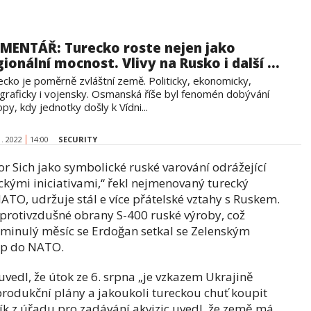
MENTÁŘ: Turecko roste nejen jako
gionální mocnost. Vlivy na Rusko i další ...
ecko je poměrně zvláštní země. Politicky, ekonomicky,
graficky i vojensky. Osmanská říše byl fenomén dobývání
py, kdy jednotky došly k Vídni...
1. 2022
14:00
SECURITY
r Sich jako symbolické ruské varování odrážející
ckými iniciativami,“ řekl nejmenovaný turecký
ATO, udržuje stál e více přátelské vztahy s Ruskem.
protivzdušné obrany S-400 ruské výroby, což
e minulý měsíc se Erdoğan setkal se Zelenským
tup do NATO.
 uvedl, že útok ze 6. srpna „je vzkazem Ukrajině
produkční plány a jakoukoli tureckou chuť koupit
ník z úřadu pro zadávání akvizic uvedl, že země má