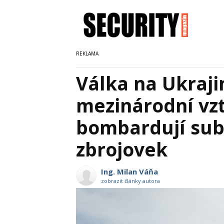
Válka na Ukraji
mezinárodní vz
bombardují sub
zbrojovek
Ing. Milan Váňa
zobrazit články autora