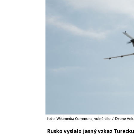
foto:
Wikimedia Commons, volné dílo
/
Drone Ank
Rusko vyslalo jasný vzkaz Tureck