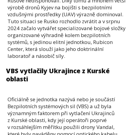
Rusové nedisponovali. Díky tomu a mnohem větší
výrobě dronů Kyjev na bojišti s bezpilotními
vzdušnými prostředky (UAV) výrazně dominoval.
Tuto situaci se Rusko rozhodlo zvrátit a v srpnu
2024 začalo vytvářet specializované bojové složky
organizované výhradně kolem bezpilotních
systémů, s jedinou elitní jednotkou, Rubicon
Center, která slouží jako jeho doktrinální
laboratoř a násobič síly.
VBS vytlačily Ukrajince z Kurské
oblasti
Oficiálně se jednotka nazývá nebo je součástí
Bezpilotních systémových sil (VBS) a už byla
významným faktorem při vytlačení Ukrajinců
z Kurské oblasti, kdy její operátoři poprvé
v rozsáhlejším měřítku použili drony Vandal,
které byly naváděny pomocí optického kabelu.