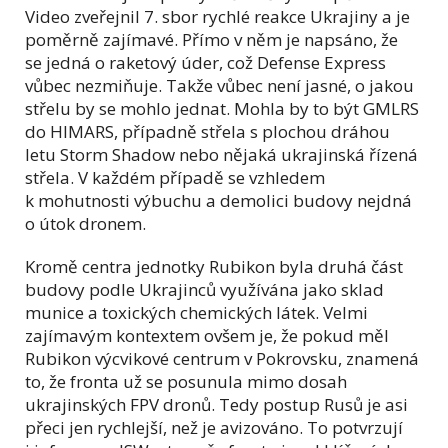
Video zveřejnil 7. sbor rychlé reakce Ukrajiny a je
poměrně zajímavé. Přímo v něm je napsáno, že
se jedná o raketový úder, což Defense Express
vůbec nezmiňuje. Takže vůbec není jasné, o jakou
střelu by se mohlo jednat. Mohla by to být GMLRS
do HIMARS, případně střela s plochou dráhou
letu Storm Shadow nebo nějaká ukrajinská řízená
střela. V každém případě se vzhledem
k mohutnosti výbuchu a demolici budovy nejdná
o útok dronem.
Kromě centra jednotky Rubikon byla druhá část
budovy podle Ukrajinců využívána jako sklad
munice a toxických chemických látek. Velmi
zajímavým kontextem ovšem je, že pokud měl
Rubikon výcvikové centrum v Pokrovsku, znamená
to, že fronta už se posunula mimo dosah
ukrajinských FPV dronů. Tedy postup Rusů je asi
přeci jen rychlejší, než je avizováno. To potvrzují