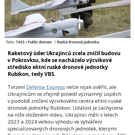
foto:
TASS / Public domain
/
Ruská dronová jednotka
Raketový úder Ukrajinců zcela zničil budovu
v Pokrovksu, kde se nacházelo výcvikové
středisko elitní ruské dronové jednotky
Rubikon, tedy VBS.
Tvrzení
Defense Express
nelze nijak ověřit, ale
Ukrajincům se zřejmě povedl významný úspěch
v podobě zničení výcvikového centra elitní ruské
dronové jednotky Rubikon. Událost je zachycena
na níže vloženém videu. Ukrajinci měli v letech
2023 a 2024 velkou výhodu ve vytváření
specializovaných dronových jednotek, kterými