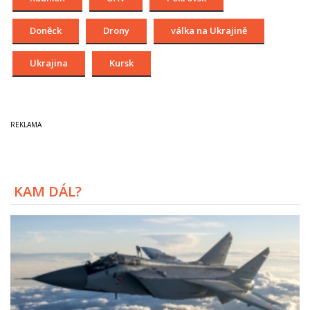
Doněck
Drony
válka na Ukrajině
Ukrajina
Kursk
KAM DÁL?