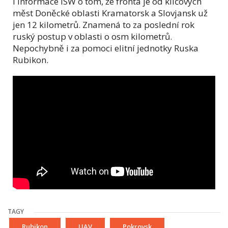
i informace ISW o tom, že fronta je od klíčových
měst Doněcké oblasti Kramatorsk a Slovjansk už
jen 12 kilometrů. Znamená to za poslední rok
ruský postup v oblasti o osm kilometrů.
Nepochybně i za pomoci elitní jednotky Ruska
Rubikon.
TAGY
Rubikon
UAV
Pokrovsk