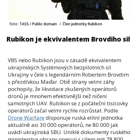
foto:
TASS / Public domain
/
Člen jednotky Rubikon
Rubikon je ekvivalentem Brovdiho sil
VBS nebo Rubikon jsou v zásadě ekvivalentem
ukrajinských Systémových bezpilotních sil
Ukrajiny v čele s legendárním Robertem Brovdim
s přezdívkou Maďar. Obě strany velmi záhy
pochopily, že likvidace zkušených operátorů
dronů je mnohem efektivnější než ničení
samotných UAV. Rubikon se z počáteční tisícovky
operátorů začal velmi rychle rozrůstat. Podle
Drone Warfare
disponuje ruská elitní jednotka
aktuálně asi 30 000 operátorů, ne 80 000 jak
uvádí ukrajinská SBU. Uniklé dokumenty ruského
ministerstva obrany operují s cílem mít 78 800