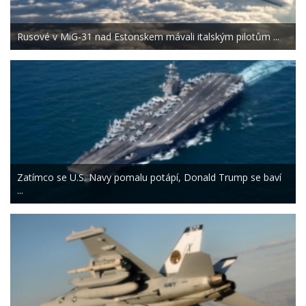
Rusové v MiG-31 nad Estonskem mávali italským pilotům ...
Zatímco se U.S. Navy pomalu potápí, Donald Trump se baví
...