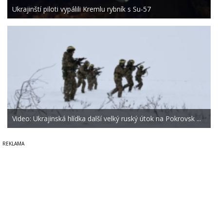
Ukrajinští piloti vypálili Kremlu rybník s Su-57
Video: Ukrajinská hlídka další velký ruský útok na Pokrovsk ...