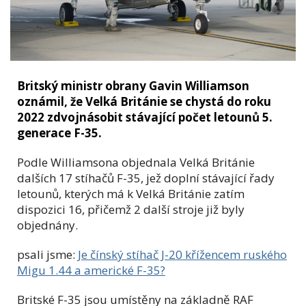
Britský ministr obrany Gavin Williamson
oznámil, že Velká Británie se chystá do roku
2022 zdvojnásobit stávající počet letounů 5.
generace F-35.
Podle Williamsona objednala Velká Británie
dalších 17 stíhačů F-35, jež doplní stávající řady
letounů, kterých má k Velká Británie zatím
dispozici 16, přičemž 2 další stroje již byly
objednány.
psali jsme:
Je čínský stíhač J-20 křížencem ruského
Migu 1.44 a americké F-35?
Britské F-35 jsou umístěny na základně RAF