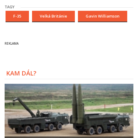
TAGY
F-35
Velká Británie
Gavin Williamson
KAM DÁL?