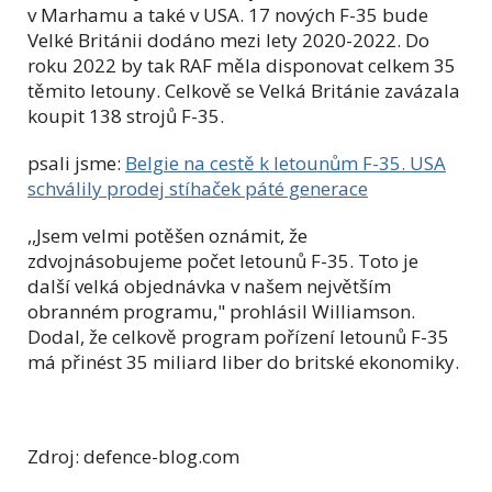
v Marhamu a také v USA. 17 nových F-35 bude
Velké Británii dodáno mezi lety 2020-2022. Do
roku 2022 by tak RAF měla disponovat celkem 35
těmito letouny. Celkově se Velká Británie zavázala
koupit 138 strojů F-35.
psali jsme:
Belgie na cestě k letounům F-35. USA
schválily prodej stíhaček páté generace
,,Jsem velmi potěšen oznámit, že
zdvojnásobujeme počet letounů F-35. Toto je
další velká objednávka v našem největším
obranném programu," prohlásil Williamson.
Dodal, že celkově program pořízení letounů F-35
má přinést 35 miliard liber do britské ekonomiky.
Zdroj: defence-blog.com