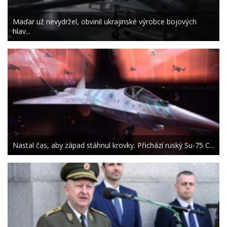
Maďar už nevydržel, obvinil ukrajinské výrobce bojových
hlav...
Nastal čas, aby západ stáhnul krovky. Přichází ruský Su-75 C...