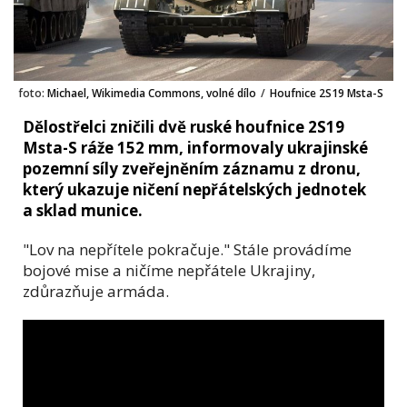
foto:
Michael, Wikimedia Commons, volné dílo
/
Houfnice 2S19 Msta-S
Dělostřelci zničili dvě ruské houfnice 2S19
Msta-S ráže 152 mm, informovaly ukrajinské
pozemní síly zveřejněním záznamu z dronu,
který ukazuje ničení nepřátelských jednotek
a sklad munice.
"Lov na nepřítele pokračuje." Stále provádíme
bojové mise a ničíme nepřátele Ukrajiny,
zdůrazňuje armáda.