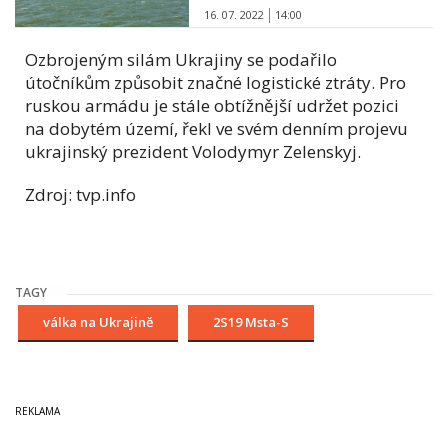
16. 07. 2022
14:00
Ozbrojeným silám Ukrajiny se podařilo
útočníkům způsobit značné logistické ztráty. Pro
ruskou armádu je stále obtížnější udržet pozici
na dobytém území, řekl ve svém denním projevu
ukrajinský prezident Volodymyr Zelenskyj.
Zdroj: tvp.info
TAGY
válka na Ukrajině
2S19 Msta-S