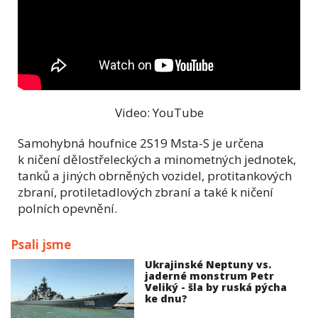
Video: YouTube
Samohybná houfnice 2S19 Msta-S je určena
k ničení dělostřeleckých a minometných jednotek,
tanků a jiných obrněných vozidel, protitankových
zbraní, protiletadlových zbraní a také k ničení
polních opevnění.
Psali jsme
Ukrajinské Neptuny vs.
jaderné monstrum Petr
Veliký - šla by ruská pýcha
ke dnu?