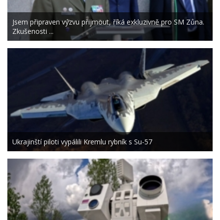
Jsem připraven výzvu přijmout, říká exkluzivně pro SM Zůna.
Zkušenosti ...
Ukrajinští piloti vypálili Kremlu rybník s Su-57