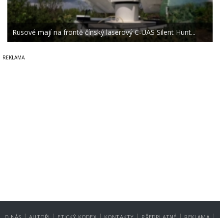
Rusové mají na frontě čínský laserový C-UAS Silent Hunt...
|
|
|
|
|
|
O NÁS
AUTOŘI
ETICKÝ KODEX
KONTAKTY
PŘEDPLATNÉ
REKLAMA