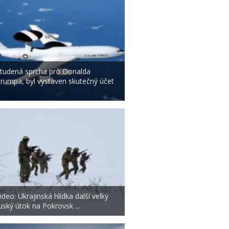
tudená sprcha pro Donalda
rumpa, byl vystaven skutečný účet
.
ideo: Ukrajinská hlídka další velký
uský útok na Pokrovsk ...