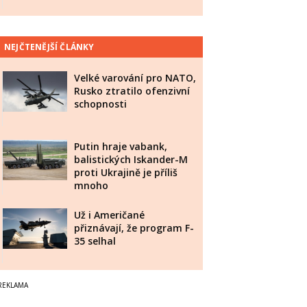
NEJČTENĚJŠÍ ČLÁNKY
Velké varování pro NATO,
Rusko ztratilo ofenzivní
schopnosti
Putin hraje vabank,
balistických Iskander-M
proti Ukrajině je příliš
mnoho
Už i Američané
přiznávají, že program F-
35 selhal