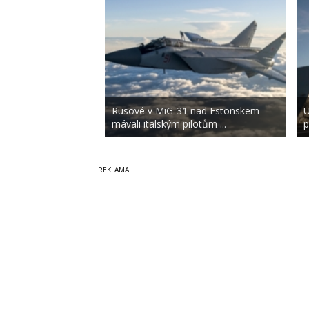
Rusové v MiG-31 nad Estonskem
U
mávali italským pilotům ...
p