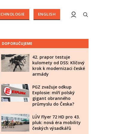
ECHNOLOGIE
ENGLISH
DOPORUČUJEME
42. prapor testuje
kulomety od DSS: Klíčový
krok k modernizaci české
armády
PGZ zvažuje odkup
Explosie: míří polský
gigant obranného
průmyslu do Česka?
LÚV Flyer 72 HD pro 43.
pluk: nová éra mobility
českých výsadkářů