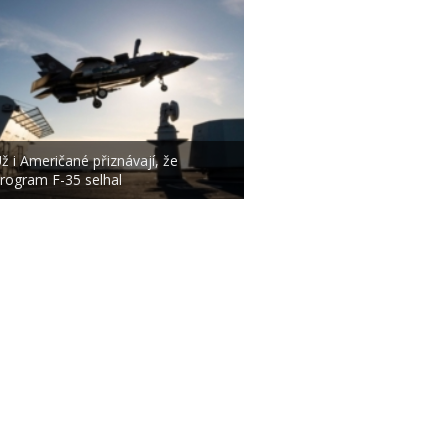
ž i Američané přiznávají, že
rogram F-35 selhal