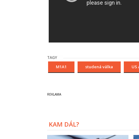
TAGY
M1A1
studená válka
US 
KAM DÁL?