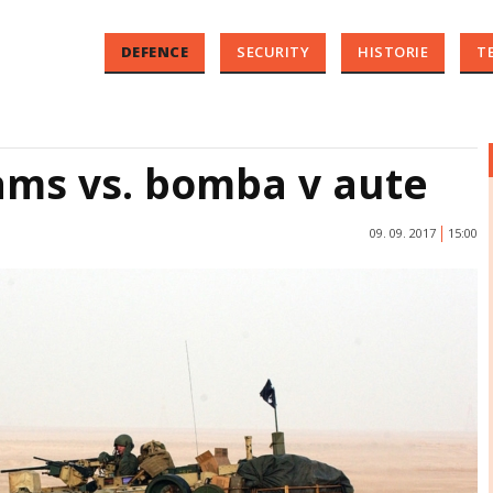
DEFENCE
SECURITY
HISTORIE
T
ams vs. bomba v aute
09. 09. 2017
15:00