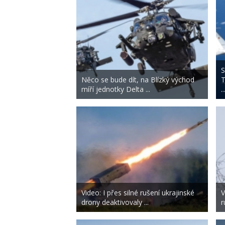
S
Něco se bude dít, na Blízký východ
T
míří jednotky Delta ...
..
Video: I přes silné rušení ukrajinské
V
drony deaktivovaly ...
r