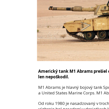
Americký tank M1 Abrams prešiel 
len nepoškodil.
M1 Abrams je hlavný bojový tank Sp
a United States Marine Corps. M1 A
Od roku 1980 je nasadzovaný v troc
výzbroje bol nasadený v desiatkach k