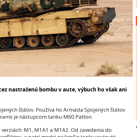
cez nastraženú bombu v aute, výbuch ho však ani
ojených štátov. Používa ho Armáda Spojených štátov
brams je nástupcom tanku M60 Patton.
h verziách: M1, M1A1 a M1A2. Od zavedenia do
onfliktov, a patrí medzi najlepšie tanky vyvinuté