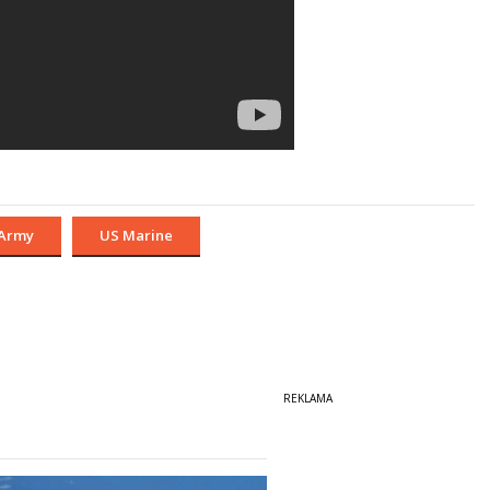
Army
US Marine