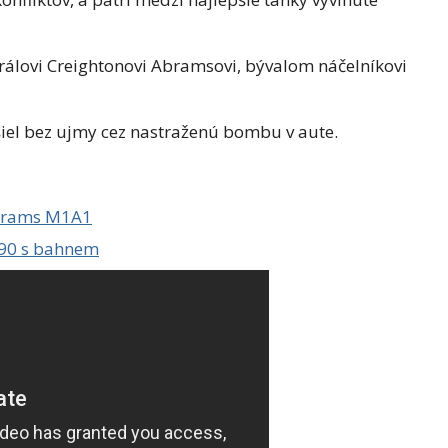
álovi Creightonovi Abramsovi, bývalom náčelníkovi
šiel bez ujmy cez nastraženú bombu v aute.
 Abrams M1A1
-90 s bahnem