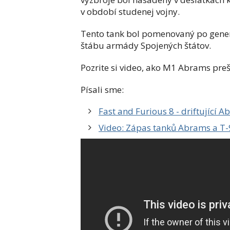
v období studenej vojny.
Tento tank bol pomenovaný po gener
štábu armády Spojených štátov.
Pozrite si video, ako M1 Abrams pre
Písali sme:
Fast and Furious 8 - driftující
Video: Zápas tanků Abrams a T