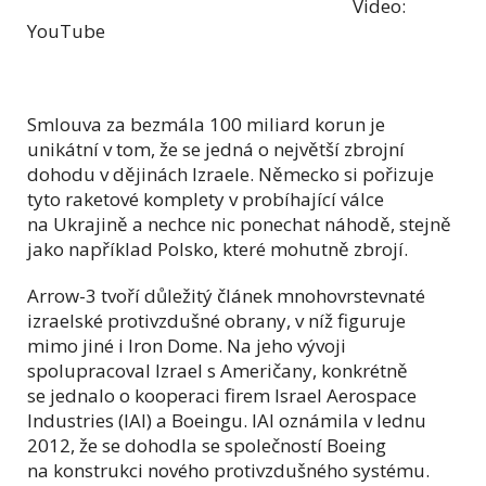
Video:
YouTube
Smlouva za bezmála 100 miliard korun je
unikátní v tom, že se jedná o největší zbrojní
dohodu v dějinách Izraele. Německo si pořizuje
tyto raketové komplety v probíhající válce
na Ukrajině a nechce nic ponechat náhodě, stejně
jako například Polsko, které mohutně zbrojí.
Arrow-3 tvoří důležitý článek mnohovrstevnaté
izraelské protivzdušné obrany, v níž figuruje
mimo jiné i Iron Dome. Na jeho vývoji
spolupracoval Izrael s Američany, konkrétně
se jednalo o kooperaci firem Israel Aerospace
Industries (IAI) a Boeingu. IAI oznámila v lednu
2012, že se dohodla se společností Boeing
na konstrukci nového protivzdušného systému.