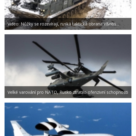
Video: Nůžky se rozevírají, ruská taktická obrana v&nbs...
Velké varování pro NATO, Rusko ztratilo ofenzivní schopnosti