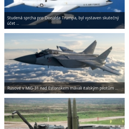
Studená sprcha pro Donalda Trumpa, byl vystaven skutečný
účet ...
Rusové v MiG-31 nad Estonskem mávali italským pilotům ...