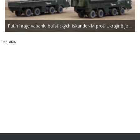
Putin hraje vabank, balistických Iskander-M proti Ukrajině je ...