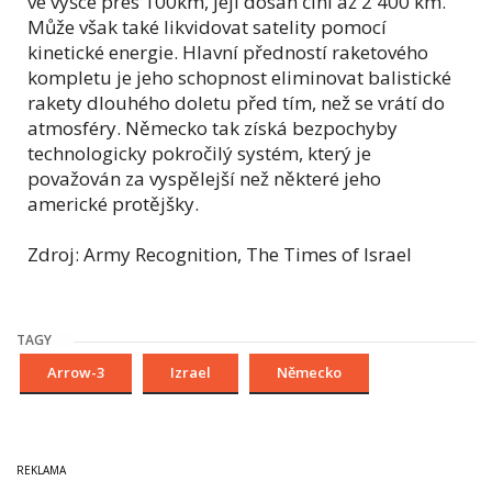
ve výšce přes 100km, její dosah činí až 2 400 km.
Může však také likvidovat satelity pomocí
kinetické energie. Hlavní předností raketového
kompletu je jeho schopnost eliminovat balistické
rakety dlouhého doletu před tím, než se vrátí do
atmosféry. Německo tak získá bezpochyby
technologicky pokročilý systém, který je
považován za vyspělejší než některé jeho
americké protějšky.
Zdroj: Army Recognition, The Times of Israel
TAGY
Arrow-3
Izrael
Německo