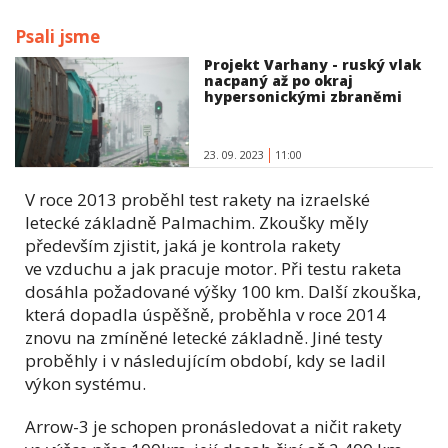
Psali jsme
Projekt Varhany - ruský vlak
nacpaný až po okraj
hypersonickými zbraněmi
23. 09. 2023
11:00
V roce 2013 proběhl test rakety na izraelské
letecké základně Palmachim. Zkoušky měly
především zjistit, jaká je kontrola rakety
ve vzduchu a jak pracuje motor. Při testu raketa
dosáhla požadované výšky 100 km. Další zkouška,
která dopadla úspěšně, proběhla v roce 2014
znovu na zmíněné letecké základně. Jiné testy
proběhly i v následujícím období, kdy se ladil
výkon systému.
Arrow-3 je schopen pronásledovat a ničit rakety