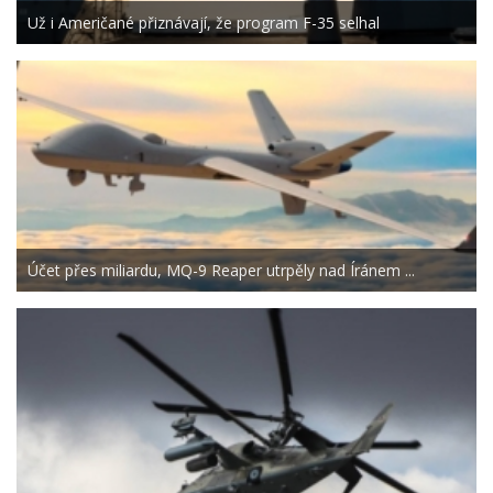
Už i Američané přiznávají, že program F-35 selhal
Účet přes miliardu, MQ-9 Reaper utrpěly nad Íránem ...