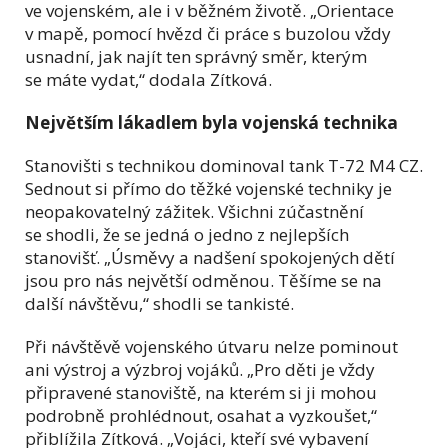
ve vojenském, ale i v běžném životě. „Orientace
v mapě, pomocí hvězd či práce s buzolou vždy
usnadní, jak najít ten správný směr, kterým
se máte vydat,“ dodala Zítková.
Největším lákadlem byla vojenská technika
Stanovišti s technikou dominoval tank T-72 M4 CZ.
Sednout si přímo do těžké vojenské techniky je
neopakovatelný zážitek. Všichni zúčastnění
se shodli, že se jedná o jedno z nejlepších
stanovišť. „Úsměvy a nadšení spokojených dětí
jsou pro nás největší odměnou. Těšíme se na
další návštěvu,“ shodli se tankisté.
Při návštěvě vojenského útvaru nelze pominout
ani výstroj a výzbroj vojáků. „Pro děti je vždy
připravené stanoviště, na kterém si ji mohou
podrobně prohlédnout, osahat a vyzkoušet,“
přiblížila Zítková. „Vojáci, kteří své vybavení