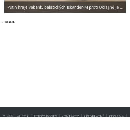
Putin hraje vabank, balistických Iskander-M proti Ukrajině je ...
|
|
|
|
|
|
O NÁS
AUTOŘI
ETICKÝ KODEX
KONTAKTY
PŘEDPLATNÉ
REKLAMA
GDPR