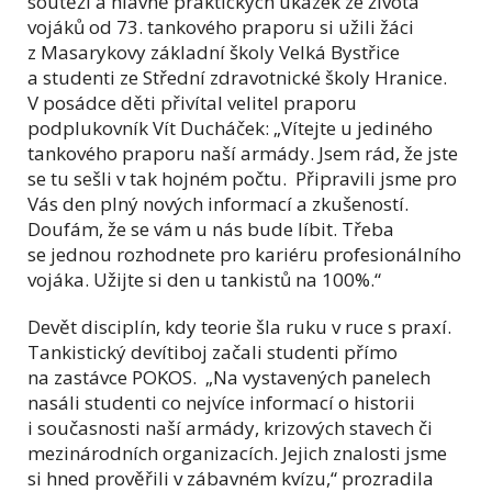
soutěží a hlavně praktických ukázek ze života
vojáků od 73. tankového praporu si užili žáci
z Masarykovy základní školy Velká Bystřice
a studenti ze Střední zdravotnické školy Hranice.
V posádce děti přivítal velitel praporu
podplukovník Vít Ducháček: „Vítejte u jediného
tankového praporu naší armády. Jsem rád, že jste
se tu sešli v tak hojném počtu. Připravili jsme pro
Vás den plný nových informací a zkušeností.
Doufám, že se vám u nás bude líbit. Třeba
se jednou rozhodnete pro kariéru profesionálního
vojáka. Užijte si den u tankistů na 100%.“
Devět disciplín, kdy teorie šla ruku v ruce s praxí.
Tankistický devítiboj začali studenti přímo
na zastávce POKOS. „Na vystavených panelech
nasáli studenti co nejvíce informací o historii
i současnosti naší armády, krizových stavech či
mezinárodních organizacích. Jejich znalosti jsme
si hned prověřili v zábavném kvízu,“ prozradila