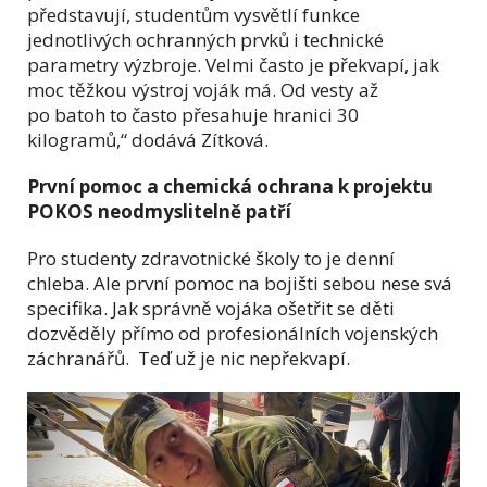
představují, studentům vysvětlí funkce
jednotlivých ochranných prvků i technické
parametry výzbroje. Velmi často je překvapí, jak
moc těžkou výstroj voják má. Od vesty až
po batoh to často přesahuje hranici 30
kilogramů,“ dodává Zítková.
První pomoc a chemická ochrana k projektu
POKOS neodmyslitelně patří
Pro studenty zdravotnické školy to je denní
chleba. Ale první pomoc na bojišti sebou nese svá
specifika. Jak správně vojáka ošetřit se děti
dozvěděly přímo od profesionálních vojenských
záchranářů. Teď už je nic nepřekvapí.