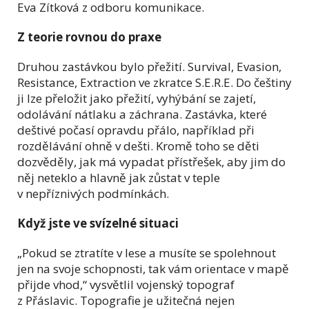
Eva Zítková z odboru komunikace.
Z teorie rovnou do praxe
Druhou zastávkou bylo přežití. Survival, Evasion,
Resistance, Extraction ve zkratce S.E.R.E. Do češtiny
ji lze přeložit jako přežití, vyhýbání se zajetí,
odolávání nátlaku a záchrana. Zastávka, které
deštivé počasí opravdu přálo, například při
rozdělávání ohně v dešti. Kromě toho se děti
dozvěděly, jak má vypadat přístřešek, aby jim do
něj neteklo a hlavně jak zůstat v teple
v nepříznivých podmínkách.
Když jste ve svízelné situaci
„Pokud se ztratíte v lese a musíte se spolehnout
jen na svoje schopnosti, tak vám orientace v mapě
přijde vhod,“ vysvětlil vojenský topograf
z Přáslavic. Topografie je užitečná nejen