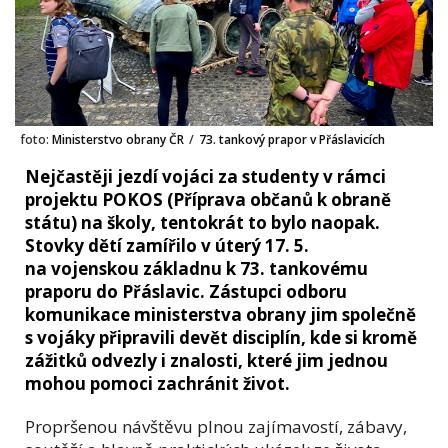
foto:
Ministerstvo obrany ČR
/
73. tankový prapor v Přáslavicích
Nejčastěji jezdí vojáci za studenty v rámci
projektu POKOS (Příprava občanů k obraně
státu) na školy, tentokrát to bylo naopak.
Stovky dětí zamířilo v úterý 17. 5.
na vojenskou základnu k 73. tankovému
praporu do Přáslavic. Zástupci odboru
komunikace ministerstva obrany jim společně
s vojáky připravili devět disciplín, kde si kromě
zážitků odvezly i znalosti, které jim jednou
mohou pomoci zachránit život.
Propršenou návštěvu plnou zajímavostí, zábavy,