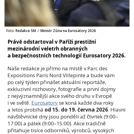
foto:
Redakce SM
/
Ministr Zůna na Eurosatory 2026
Právě odstartoval v Paříži prestižní
mezinárodní veletrh obranných
a bezpečnostních technologií Eurosatory 2026.
Naše redakce je přímo na místě v Parc des
Expositions Paris Nord Villepinte a bude vám
po celý týden přinášet aktuální reportáže,
exkluzivní rozhovory, fotografie a první dojmy
z nejvýznamnější akce svého druhu v Evropě
i ve světě.
Eurosatory
se koná každé dva roky
a letos probíhá
od 15. do 19. června 2026
. Hlavní
návštěvnické dny jsou pondělí až čtvrtek (9:00–
17:00) a pátek (9:00–15:00). Akce tradičně
přitahuje tisíce odborníků, výrobců, vysokých