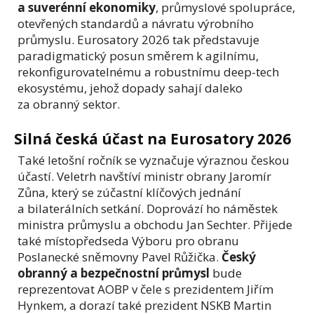
a suverénní ekonomiky
, průmyslové spolupráce,
otevřených standardů a návratu výrobního
průmyslu. Eurosatory 2026 tak představuje
paradigmatický posun směrem k agilnímu,
rekonfigurovatelnému a robustnímu deep-tech
ekosystému, jehož dopady sahají daleko
za obranný sektor.
Silná česká účast na Eurosatory 2026
Také letošní ročník se vyznačuje výraznou českou
účastí. Veletrh navštíví ministr obrany Jaromír
Zůna, který se zúčastní klíčových jednání
a bilaterálních setkání. Doprovází ho náměstek
ministra průmyslu a obchodu Jan Sechter. Přijede
také místopředseda Výboru pro obranu
Poslanecké sněmovny Pavel Růžička.
Český
obranný a bezpečnostní průmysl
bude
reprezentovat AOBP v čele s prezidentem Jiřím
Hynkem, a dorazí také prezident NSKB Martin