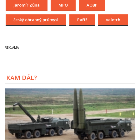
Jaromír Zůna
MPO
AOBP
český obranný průmysl
Paříž
veletrh
KAM DÁL?