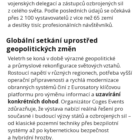
vojenských delegací a zástupců ozbrojených sil
z celého světa. Podle posledních údajů se očekává
přes 2 100 vystavovatelů z více než 65 zemí
a desítky tisíc profesionálních návštěvníků.
Globální setkání uprostřed
geopolitických změn
Veletrh se koná v době výrazné geopolitické
a průmyslové rekonfigurace světových vztahů.
Rostoucí napětí v různých regionech, potřeba vyšší
operační připravenosti a rychlá modernizace
obranných systémů činí z Eurosatory klíčovou
platformu pro výměnu informací a
uzavírání
konkrétních dohod
. Organizátor Coges Events
zdůrazňuje, že výstava nabízí reálná řešení pro
současné i budoucí výzvy států a ozbrojených sil –
od klasické pozemní techniky přes bezpilotní
systémy až po kybernetickou bezpečnost
a hybridní hrozby.