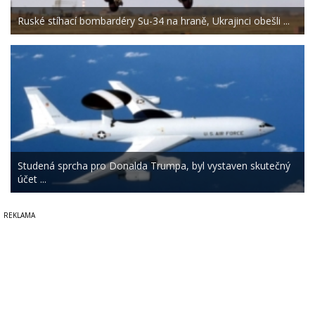
Ruské stíhací bombardéry Su-34 na hraně, Ukrajinci obešli ...
Studená sprcha pro Donalda Trumpa, byl vystaven skutečný
účet ...