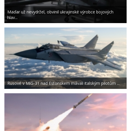
Maďar už nevydržel, obvinil ukrajinské výrobce bojových
hlav...
Rusové v MiG-31 nad Estonskem mávali italským pilotům ...