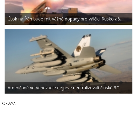
Útok na Írán bude mít vážné dopady pro válčící Rusko a&...
Američané ve Venezuele nejprve neutralizovali čínské 3D ...