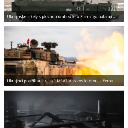
Ukrajinské střely s plochou dráhou letu Flamingo nabírají ...
Ukrajinci použili australské M1A1 Abrams k tomu, k čemu ...