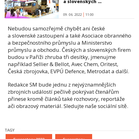
a slovenských ...
09. 06. 2022
11:00
Nebudou samozřejmě chybět ani české
a slovenské zastoupení a také Asociace obranného
a bezpečnostního průmyslu a Ministerstvo
průmyslu a obchodu. Českých a slovenských firem
budou v Paříži zhruba tři desítky, jmenujme
například Sellier & Bellot, Avec Chem, Oritest,
Česká zbrojovka, EVPÚ Defence, Metrodat a další.
Redakce SM bude jednu z nejvýznamnějších
zbrojních událostí pečlivě pokrývat čtenářům
přinese kromě článků také rozhovory, reportáže
ači obrazový materiál. Sledujte naše sociální sítě.
TAGY