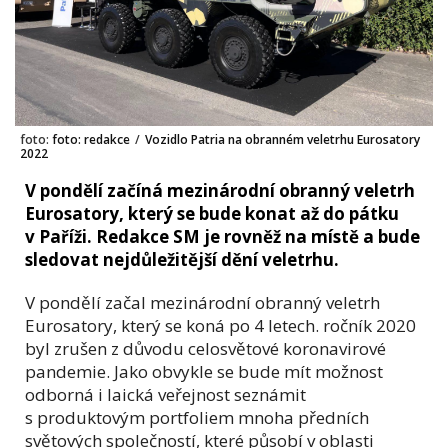
foto:
foto: redakce
/
Vozidlo Patria na obranném veletrhu Eurosatory
2022
V pondělí začíná mezinárodní obranný veletrh
Eurosatory, který se bude konat až do pátku
v Paříži. Redakce SM je rovněž na místě a bude
sledovat nejdůležitější dění veletrhu.
V pondělí začal mezinárodní obranný veletrh
Eurosatory, který se koná po 4 letech. ročník 2020
byl zrušen z důvodu celosvětové koronavirové
pandemie. Jako obvykle se bude mít možnost
odborná i laická veřejnost seznámit
s produktovým portfoliem mnoha předních
světových společností, které působí v oblasti