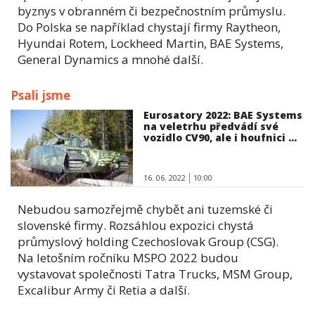
byznys v obranném či bezpečnostním průmyslu.
Do Polska se například chystají firmy Raytheon,
Hyundai Rotem, Lockheed Martin, BAE Systems,
General Dynamics a mnohé další.
Psali jsme
Eurosatory 2022: BAE Systems
na veletrhu předvádí své
vozidlo CV90, ale i houfnici ...
16. 06. 2022
10:00
Nebudou samozřejmě chybět ani tuzemské či
slovenské firmy. Rozsáhlou expozici chystá
průmyslový holding Czechoslovak Group (CSG).
Na letošním ročníku MSPO 2022 budou
vystavovat společnosti Tatra Trucks, MSM Group,
Excalibur Army či Retia a další.