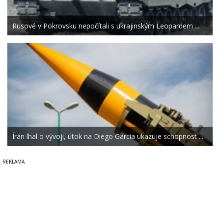
Rusové v Pokrovsku nepočítali s ukrajinským Leopardem ...
Írán lhal o vývoji, útok na Diego Garcia ukazuje schopnost ...