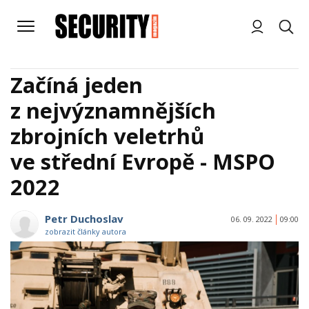
Začíná jeden
z nejvýznamnějších
zbrojních veletrhů
ve střední Evropě - MSPO
2022
Petr Duchoslav
06. 09. 2022
09:00
zobrazit články autora