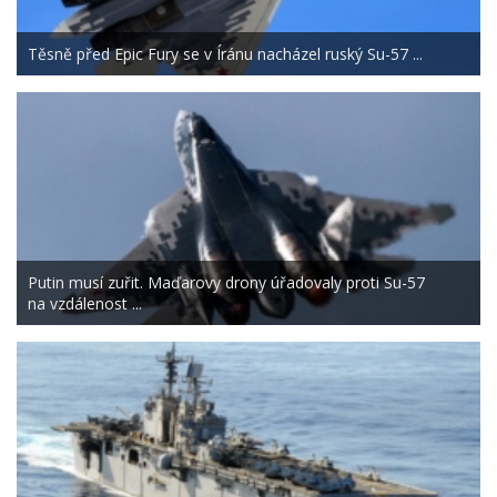
Těsně před Epic Fury se v Íránu nacházel ruský Su-57 ...
Putin musí zuřit. Maďarovy drony úřadovaly proti Su-57
na vzdálenost ...