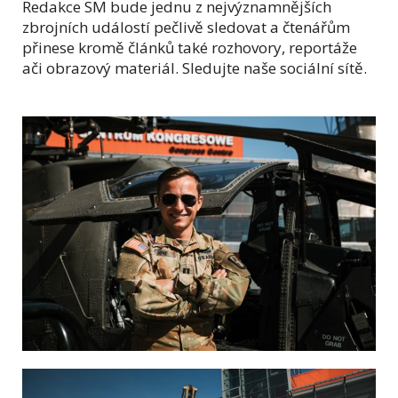
Redakce SM bude jednu z nejvýznamnějších
zbrojních událostí pečlivě sledovat a čtenářům
přinese kromě článků také rozhovory, reportáže
ači obrazový materiál. Sledujte naše sociální sítě.