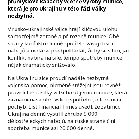
průmyslové kapacity včetně výroby munice,
která je pro Ukrajinu v této fázi války
nezbytná.
V rusko-ukrajinské válce hrají klíčovou úlohu
samozřejmě zbraně a přirozeně munice. Obě
strany konfliktu denně spotřebovávají tisíce
nábojů a nedá se předpokládat, že by se s tím, jak
konflikt nabírá na síle, tempo spotřeby munice
nějak dramaticky snižovalo.
Na Ukrajinu sice proudí nadále nezbytná
vojenská pomoc, nicméně stěžejní jsou rovněž
pravidelné zásilky velkého objemu munice, která
zaznamenává obrovskou spotřebu, o tom není
pochyb. List Financial Times uvedl, že zatímco
Ukrajina denně vystřílí zhruba 5 000
dělostřeleckých nábojů, na ruské straně činí
spotřeba munice asi 20 000 denně.