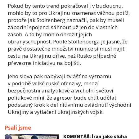
Pokud by tento trend pokračoval i v budoucnu,
mohlo by to pro Ukrajinu znamenat vážnou potíž,
protože jak Stoltenberg naznačil, pak by museli
západní spojenci sáhnout už jen do vlastních
zásob. A to by mohlo ohrozit jejich
obranyschopnost. Podle Stoltenberga je jasné, že
právě dostatečné množství munice si musí najít
cestu na Ukrajinu dříve, než Rusko případně
převezme iniciativu na bojišti.
Jeho slova pak nabývají zvlášť na významu
v podobě velké ruské ofenzivy, mnozí
bezpečnostní analytikové a vrcholní světoví
politikové míní, že agresor bude chtít udělat
podstatný krok k definitivnímu ovládnutí východní
Ukrajiny a vytlačení ukrajinských vojsk.
Psali jsme
KOMENTÁŘ: Írán jako sluha