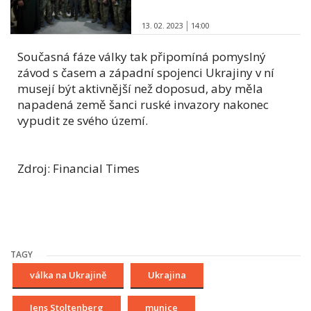
13. 02. 2023
14:00
Současná fáze války tak připomíná pomyslný
závod s časem a západní spojenci Ukrajiny v ní
musejí být aktivnější než doposud, aby měla
napadená země šanci ruské invazory nakonec
vypudit ze svého území.
Zdroj: Financial Times
TAGY
válka na Ukrajině
Ukrajina
Jens Stoltenberg
munice