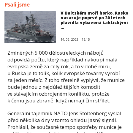
Psali jsme
V Baltském moři horko. Rusko
nasazuje poprvé po 30 letech
plavidla vybavená taktickými
...
14. 02. 2023
16:15
Zmíněných 5 000 dělostřeleckých nábojů
odpovídá počtu, který například nakoupí malá
evropská země za celý rok, a to v době míru,
u Ruska je to tolik, kolik evropské továrny vyrobí
za jeden měsíc. Z toho zřetelně vyplývá, že munice
bude jednou z nejdůležitějších komodit
ve stávajícím ozbrojeném konfliktu, protože
k čemu jsou zbraně, když nemají čím střílet.
Generální tajemník NATO Jens Stoltenberg vyslal
před několika dny v tomto ohledu jasný signál.
Prohlásil, že současné tempo spotřeby munice je