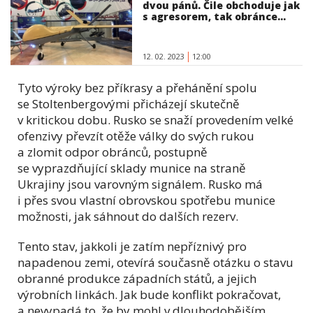
dvou pánů. Čile obchoduje jak
s agresorem, tak obránce...
12. 02. 2023
12:00
Tyto výroky bez příkrasy a přehánění spolu
se Stoltenbergovými přicházejí skutečně
v kritickou dobu. Rusko se snaží provedením velké
ofenzivy převzít otěže války do svých rukou
a zlomit odpor obránců, postupně
se vyprazdňující sklady munice na straně
Ukrajiny jsou varovným signálem. Rusko má
i přes svou vlastní obrovskou spotřebu munice
možnosti, jak sáhnout do dalších rezerv.
Tento stav, jakkoli je zatím nepříznivý pro
napadenou zemi, otevírá současně otázku o stavu
obranné produkce západních států, a jejich
výrobních linkách. Jak bude konflikt pokračovat,
a nevypadá to, že by mohl v dlouhodobějším