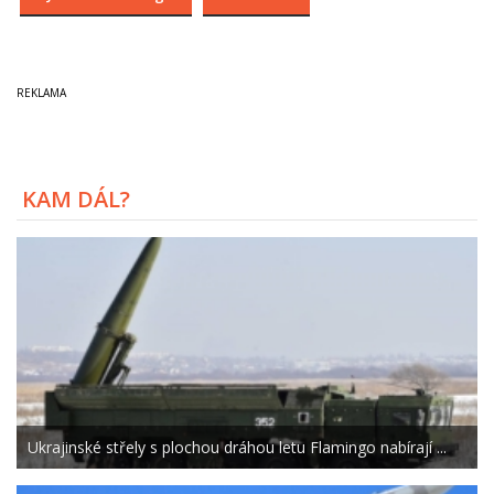
KAM DÁL?
Ukrajinské střely s plochou dráhou letu Flamingo nabírají ...