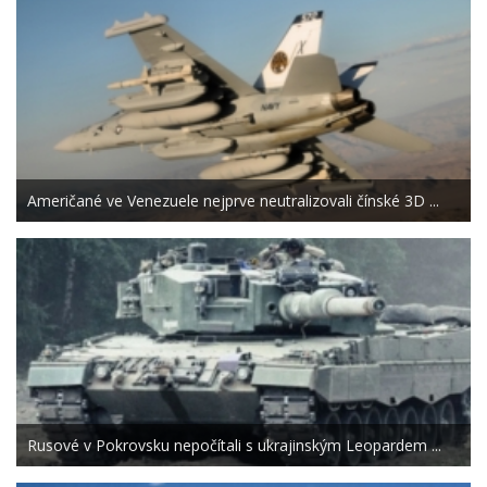
Američané ve Venezuele nejprve neutralizovali čínské 3D ...
Rusové v Pokrovsku nepočítali s ukrajinským Leopardem ...