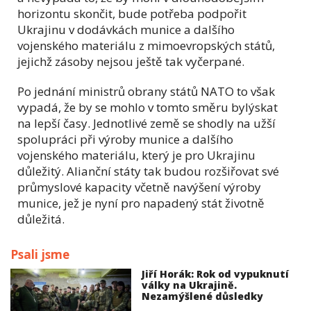
horizontu skončit, bude potřeba podpořit
Ukrajinu v dodávkách munice a dalšího
vojenského materiálu z mimoevropských států,
jejichž zásoby nejsou ještě tak vyčerpané.
Po jednání ministrů obrany států NATO to však
vypadá, že by se mohlo v tomto směru bylýskat
na lepší časy. Jednotlivé země se shodly na užší
spolupráci při výroby munice a dalšího
vojenského materiálu, který je pro Ukrajinu
důležitý. Alianční státy tak budou rozšiřovat své
průmyslové kapacity včetně navýšení výroby
munice, jež je nyní pro napadený stát životně
důležitá.
Psali jsme
Jiří Horák: Rok od vypuknutí
války na Ukrajině.
Nezamýšlené důsledky