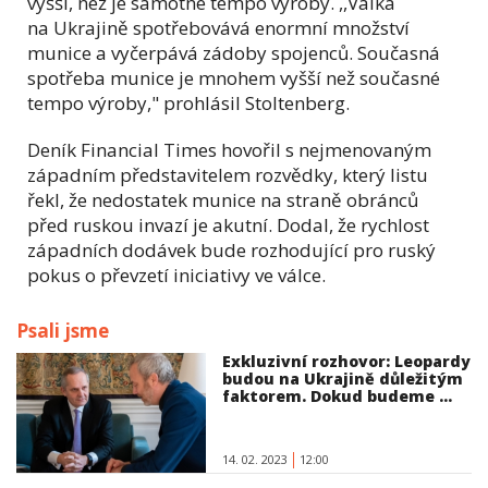
vyšší, než je samotné tempo výroby. ,,Válka
na Ukrajině spotřebovává enormní množství
munice a vyčerpává zádoby spojenců. Současná
spotřeba munice je mnohem vyšší než současné
tempo výroby," prohlásil Stoltenberg.
Deník Financial Times hovořil s nejmenovaným
západním představitelem rozvědky, který listu
řekl, že nedostatek munice na straně obránců
před ruskou invazí je akutní. Dodal, že rychlost
západních dodávek bude rozhodující pro ruský
pokus o převzetí iniciativy ve válce.
Psali jsme
Exkluzivní rozhovor: Leopardy
budou na Ukrajině důležitým
faktorem. Dokud budeme ...
14. 02. 2023
12:00