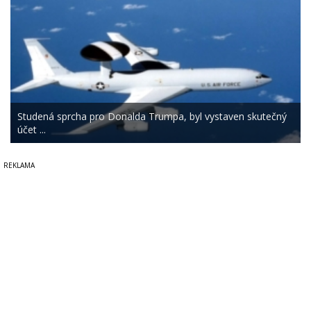
Studená sprcha pro Donalda Trumpa, byl vystaven skutečný
účet ...