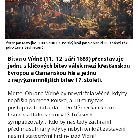
foto:
Jan Matejko, 1882-1883
/
Polský král Jan Sobieski III., známý též
jako Lev z Lechistánů.
Bitva u Vídně (11.–12. září 1683) představuje
jednu z klíčových bitev válek mezi křesťanskou
Evropou a Osmanskou říší a jednu
z nejvýznamnějších bitev 17. století.
Motto: Obrana Vídně by nevydržela věčně, kdyby
nepřišla pomoc z Polska, a Turci by tak
postupovali dál a dál… Do Německa i k nám…
Francie a Itálie s nimi v těch časech
sympatizovaly… Kdo by nás tedy zachránil
před musulmany kdyby nebyli tenkrát zastaveni
našimi statečnými hrdiny pod Vídní?