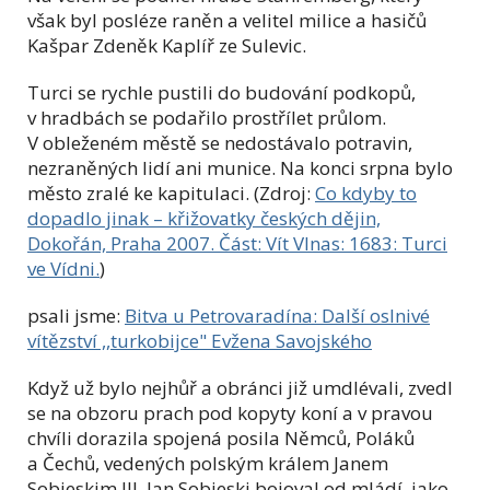
však byl posléze raněn a velitel milice a hasičů
Kašpar Zdeněk Kaplíř ze Sulevic.
Turci se rychle pustili do budování podkopů,
v hradbách se podařilo prostřílet průlom.
V obleženém městě se nedostávalo potravin,
nezraněných lidí ani munice. Na konci srpna bylo
město zralé ke kapitulaci. (Zdroj:
Co kdyby to
dopadlo jinak – křižovatky českých dějin,
Dokořán, Praha 2007. Část: Vít Vlnas: 1683: Turci
ve Vídni.
)
psali jsme:
Bitva u Petrovaradína: Další oslnivé
vítězství ,,turkobijce" Evžena Savojského
Když už bylo nejhůř a obránci již umdlévali, zvedl
se na obzoru prach pod kopyty koní a v pravou
chvíli dorazila spojená posila Němců, Poláků
a Čechů, vedených polským králem Janem
Sobieskim III. Jan Sobieski bojoval od mládí, jako