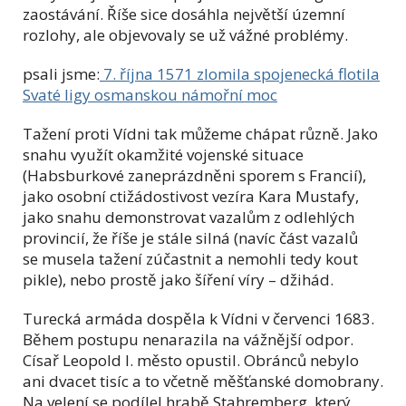
zaostávání. Říše sice dosáhla největší územní
rozlohy, ale objevovaly se už vážné problémy.
psali jsme:
7. října 1571 zlomila spojenecká flotila
Svaté ligy osmanskou námořní moc
Tažení proti Vídni tak můžeme chápat různě. Jako
snahu využít okamžité vojenské situace
(Habsburkové zaneprázdněni sporem s Francií),
jako osobní ctižádostivost vezíra Kara Mustafy,
jako snahu demonstrovat vazalům z odlehlých
provincií, že říše je stále silná (navíc část vazalů
se musela tažení zúčastnit a nemohli tedy kout
pikle), nebo prostě jako šíření víry – džihád.
Turecká armáda dospěla k Vídni v červenci 1683.
Během postupu nenarazila na vážnější odpor.
Císař Leopold I. město opustil. Obránců nebylo
ani dvacet tisíc a to včetně měšťanské domobrany.
Na velení se podílel hrabě Stahremberg, který