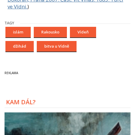
ve Vídni.
)
TAGY
islám
Rakousko
Vídeň
džihád
bitva u Vídně
KAM DÁL?