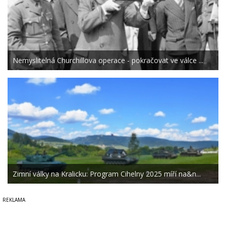
Nemyslitelná Churchillova operace - pokračovat ve válce ...
Zimní války na Kralicku: Program Cihelny 2025 míří na&n...