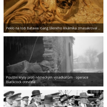
Peklo na lodi Batavia: Gang šíleného lékárníka zmasakroval ...
Pouštní krysy proti německým výsadkářům - operace
Blackcock otevřela ...