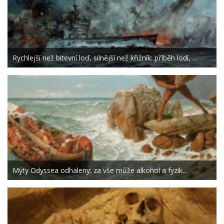
Rychlejší než bitevní loď, silnější než křižník: příběh lodí, ...
Mýty Odyssea odhaleny: za vše může alkohol a fyzik...