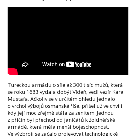
Tureckou armádu o síle až 300 tisíc mužů, která
se roku 1683 vydala dobýt Vídeň, vedl vezír Kara
Mustafa. Ačkoliv se v určitém ohledu jednalo
o vrchol výbojů osmanské říše, přišel už ve chvíli,
kdy její moc zřejmě stála za zenitem. Jednou
z příčin byl přechod od janičářů k žoldnéřské
armádě, která měla menší bojeschopnost.
Ve výzbroji se začalo projevovat technologické