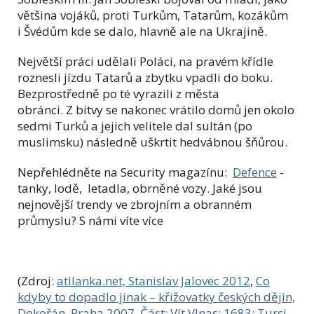
většina vojáků, proti Turkům, Tatarům, kozákům
i Švédům kde se dalo, hlavně ale na Ukrajině.
Největší práci udělali Poláci, na pravém křídle
roznesli jízdu Tatarů a zbytku vpadli do boku.
Bezprostředně po té vyrazili z města
obránci. Z bitvy se nakonec vrátilo domů jen okolo
sedmi Turků a jejich velitele dal sultán (po
muslimsku) následně uškrtit hedvábnou šňůrou.
Nepřehlédněte na Security magazínu:
Defence
-
tanky, lodě, letadla, obrněné vozy. Jaké jsou
nejnovější trendy ve zbrojním a obranném
průmyslu? S námi víte více
(Zdroj:
atllanka.net, Stanislav Jalovec 2012
,
Co
kdyby to dopadlo jinak – křižovatky českých dějin,
Dokořán, Praha 2007. Část: Vít Vlnas: 1683: Turci