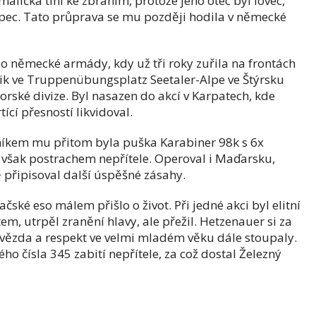
lička tíhl ke zbraním, protože jeho otec byl lovec,
hlapec. Tato průprava se mu později hodila v německé
do německé armády, kdy už tři roky zuřila na frontách
cvik ve Truppenübungsplatz Seetaler-Alpe ve Štýrsku
orské divize. Byl nasazen do akcí v Karpatech, kde
tící přesností likvidoval.
kem mu přitom byla puška Karabiner 98k s 6x
však postrachem nepřítele. Operoval i Maďarsku,
připisoval další úspěšné zásahy.
ačské eso málem přišlo o život. Při jedné akci byl elitní
m, utrpěl zranění hlavy, ale přežil. Hetzenauer si za
hvězda a respekt ve velmi mladém věku dále stoupaly.
 čísla 345 zabití nepřítele, za což dostal Železný