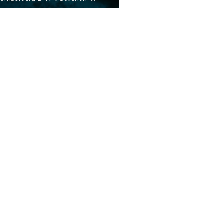
|
|
O NÁS
AUTOŘI
ETICKÝ KO
m zpravodajského webu SECURITY MAGAZÍN je společnost
Expert Publishing 
Více informací na
www.expertpublishing.eu