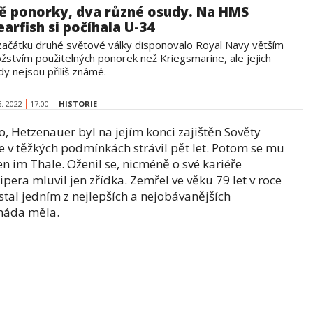
ě ponorky, dva různé osudy. Na HMS
earfish si počíhala U-34
začátku druhé světové války disponovalo Royal Navy větším
žstvím použitelných ponorek než Kriegsmarine, ale jejich
dy nejsou příliš známé.
6. 2022
17:00
HISTORIE
, Hetzenauer byl na jejím konci zajištěn Sověty
e v těžkých podmínkách strávil pět let. Potom se mu
en im Thale. Oženil se, nicméně o své kariéře
ra mluvil jen zřídka. Zemřel ve věku 79 let v roce
tal jedním z nejlepších a nejobávanějších
máda měla.