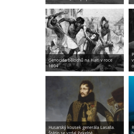
P
Genocida bělochů na Haiti v roce
v
1804
o
Husarský kousek generála Lasalla.
R
Štětín se vzdal Pekelné ...
b