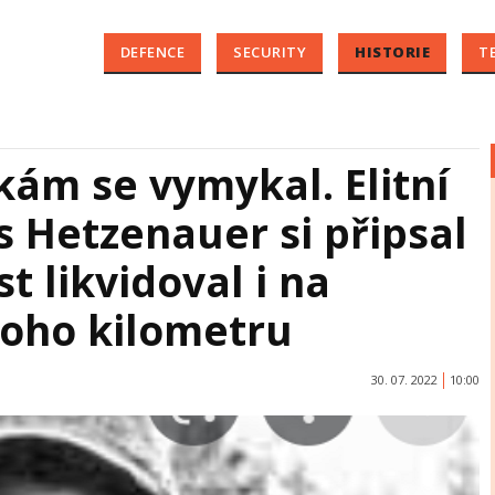
DEFENCE
SECURITY
HISTORIE
T
kám se vymykal. Elitní
 Hetzenauer si připsal
st likvidoval i na
noho kilometru
30. 07. 2022
10:00