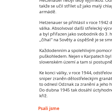
Hetzenauer nebyl tedy výjimkou. Odma
takže se učil střílet už jako malý c
armádě.
Hetzenauer se přihlásil v roce 1942 
válka. Absolvoval další střelecký vý
a byl přiřazen jako svobodník do 3. h
,,číhal" na Sověty a úspěšně je se smr
Každodenním a spolehlivým pomocní
puškohledem. Nejen v Karpatech byl 
slovenském území a tam si postupně 
Ke konci války, v roce 1944, odstřelov
sniper zraněn dělostřeleckým granáte
to odnesl Odznak za zranění a jeho 
Do dubna 1945 tak dosáhl úctyhodného
kříž.
Psali jsme