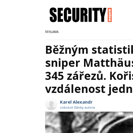
Běžným statisti
sniper Matthäus
345 zářezů. Koři
vzdálenost jed
Karel Alexandr
zobrazit články autora