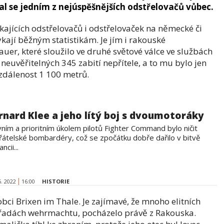
al se jedním z nejúspěšnějších odstřelovačů vůbec.
kajících odstřelovačů i odstřelovaček na německé či
mykají běžným statistikám. Je jím i rakouské
er, které sloužilo ve druhé světové válce ve službách
neuvěřitelných 345 zabití nepřítele, a to mu bylo jen
vzdálenost 1 100 metrů.
rnard Klee a jeho lítý boj s dvoumotoráky
vním a prioritním úkolem pilotů Fighter Command bylo ničit
řátelské bombardéry, což se zpočátku dobře dařilo v bitvě
ncii...
6. 2022
16:00
HISTORIE
bci Brixen im Thale. Je zajímavé, že mnoho elitních
 v řadách wehrmachtu, pocházelo právě z Rakouska.