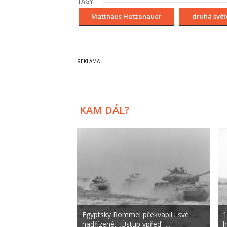
TAGY
Matthäus Hetzenauer
druhá svět
KAM DÁL?
Egyptský Rommel překvapil i své
1
nadřízené. „Ústup vpřed“ ...
h