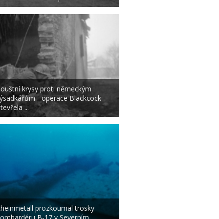
ouštní krysy proti německým
ýsadkářům - operace Blackcock
tevřela ...
heinmetall prozkoumal trosky
ombardéru B-17 v Severním ...