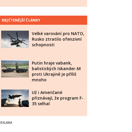
NEJČTENĚJŠÍ ČLÁNKY
Velké varování pro NATO,
Rusko ztratilo ofenzivní
schopnosti
Putin hraje vabank,
balistických Iskander-M
proti Ukrajině je příliš
mnoho
Už i Američané
přiznávají, že program F-
35 selhal