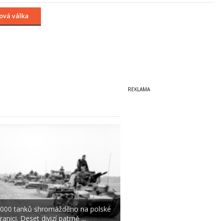
ová válka
000 tanků shromážděno na polské
ranici. Deset divizí patrně ...