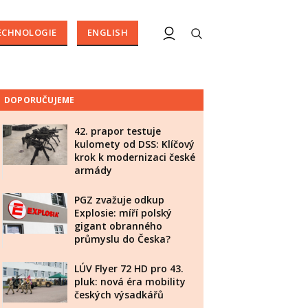
ECHNOLOGIE
ENGLISH
DOPORUČUJEME
42. prapor testuje
kulomety od DSS: Klíčový
krok k modernizaci české
armády
PGZ zvažuje odkup
Explosie: míří polský
gigant obranného
průmyslu do Česka?
LÚV Flyer 72 HD pro 43.
pluk: nová éra mobility
českých výsadkářů