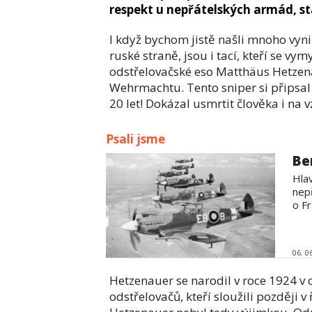
respekt u nepřátelských armád, st
I když bychom jistě našli mnoho vyni
ruské straně, jsou i tací, kteří se vy
odstřelovačské eso Matthäus Hetzenau
Wehrmachtu. Tento sniper si připsal 
20 let! Dokázal usmrtit člověka i na 
Psali jsme
Be
Hla
nep
o Fra
06. 0
Hetzenauer se narodil v roce 1924 v o
odstřelovačů, kteří sloužili později