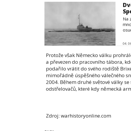
Dv
Sp
Na 
mno
osu
04. 0
Protože však Německo válku prohrálo
a převezen do pracovního tábora, kd
podařilo vrátit do svého rodiště Brix
mimořádně úspěšného válečného snipe
2004. Během druhé světové války se s
odstřelovačů, které kdy německá ar
Zdroj: warhistoryonline.com