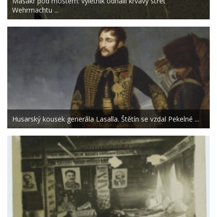
Masakr pod mostem: výletník odhalil krvavý střet
Wehrmachtu ...
Husarský kousek generála Lasalla. Štětín se vzdal Pekelné ...