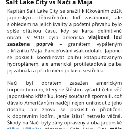
Salt Lake City vs Nači a Maja
Kapitán Salt Lake City se snažil kličkováním ztížit
japonským dělostřelcům loď zasáhnout, ale
s ohledem na jejich kvality a početní převahu bylo
spíše otázkou času, kdy se karta definitivně
obrátí. V 9:10 byla americká
vlajková loď
zasažena poprvé
– granátem vypáleným
z křižníku Maja. Pancéřování však odolalo. Japonci
se pokusili koordinovat palbu katapultovaným
hydroplánem, ale americká protiletadlová palba
jej zahnala a při druhém pokusu sestřelila.
Nači byl obratem zasažen americkým
torpédoborcem, který se štěstím vyřadil čelní věž
japonského křižníku, který současně zpomalil, což
dávalo Američanům naději nejen uniknout z jeho
dosahu, ale znovu se pokusit o přiblížení
k dopravním lodím. Jenže štěstí netrvalo věčně.
Škody na Nači byly záhy opraveny a oba japonské