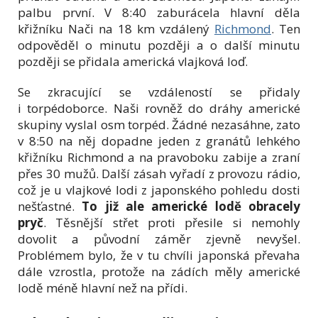
palbu první. V 8:40 zaburácela hlavní děla
křižníku Nači na 18 km vzdálený
Richmond
. Ten
odpověděl o minutu později a o další minutu
později se přidala americká vlajková loď.
Se zkracující se vzdáleností se přidaly
i torpédoborce. Naši rovněž do dráhy americké
skupiny vyslal osm torpéd. Žádné nezasáhne, zato
v 8:50 na něj dopadne jeden z granátů lehkého
křižníku Richmond a na pravoboku zabije a zraní
přes 30 mužů. Další zásah vyřadí z provozu rádio,
což je u vlajkové lodi z japonského pohledu dosti
nešťastné.
To již ale americké lodě obracely
pryč
. Těsnější střet proti přesile si nemohly
dovolit a původní záměr zjevně nevyšel.
Problémem bylo, že v tu chvíli japonská převaha
dále vzrostla, protože na zádích měly americké
lodě méně hlavní než na přídi.