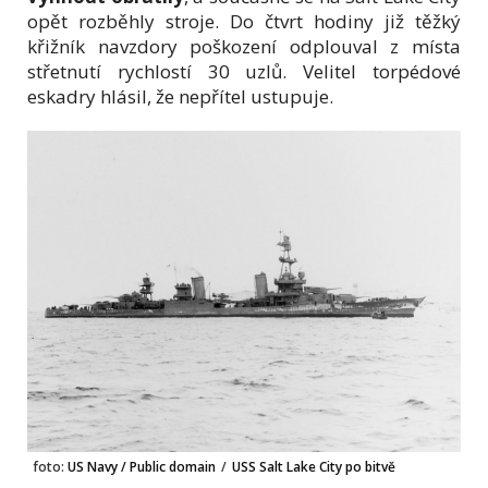
opět rozběhly stroje. Do čtvrt hodiny již těžký
křižník navzdory poškození odplouval z místa
střetnutí rychlostí 30 uzlů. Velitel torpédové
eskadry hlásil, že nepřítel ustupuje.
foto:
US Navy / Public domain
/
USS Salt Lake City po bitvě