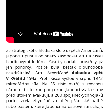
Ze strategického hlediska šlo o úspěch Američanů.
Japonci upustili od snahy zásobovat Attu a Kisku
hladinovými loděmi. Zásoby nadále přivážely již
jen ponorky. Pozice byla beztak dlouhodobě
neudržitelná. Attu Američané
dobudou zpět
v květnu 1943
. Proti Kisce vyšlou v srpnu 1943
mimořádné síly. Na 35 tisíc mužů s mocnou
námořní i leteckou podporou. Japonci však ostrov
před útokem evakuují, a 200 spojeneckých vojáků
padne zcela zbytečně za oběť přátelské palbě
nebo pastem, které Japonci na ostrově zanechají,