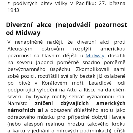
z podivných bitev války v Pacifiku: 27. března
1943.
Diverzní akce (ne)odvádí pozornost
od Midway
V nenaplněné naději, že diverzní akcí proti
Aleutským ostrovům rozptýlí americkou
pozornost na hlavním dějišti u
Midway
, dosáhli
na severu Japonci poměrně snadno poměrně
bezvýznamného úspěchu. Zkomplikovali sami
sobě pozici, roztříštili své síly beztak již oslabené
po bitvě v Korálovém moři. Letadlové lodi
podporující vylodění na Attu a Kisce na dalekém
severu by bývaly mohly sehrát významnou roli.
Namísto
zničení zbývajících amerických
námořních sil
a obsazení důležitého atolu jako
odrazového můstku pro případné dobytí Havaje
(nebo alespoň reálnou hrozbu takového kroku
a kartu v jednání o mírových podmínkách) přišli