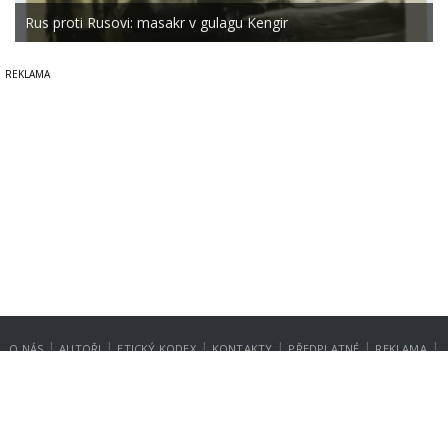
Rus proti Rusovi: masakr v gulagu Kengir
|
|
|
|
|
|
O NÁS
AUTOŘI
ETICKÝ KODEX
KONTAKTY
PŘEDPLATNÉ
REKLAMA
GDPR
NASTAVENÍ SOUKROMÍ
Copyright © 2014-2026
SecurityMagazin.cz