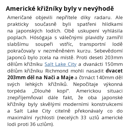
Americké křižníky byly v nevýhodě
Američané objevili nepřítele díky radaru. Ale
prakticky současně byli spatřeni hlídkami
na japonských lodích. Obě uskupení vyhlásila
poplach. Hósógaja s válečnými plavidly zamířil
slabšímu soupeři vstříc, transportní lodě
pokračovaly v nezměněném kurzu. Sebevědomí
Japonců bylo zcela na místě. Proti deseti 203mm
dělům křižníku
Salt Lake City
a dvanácti 150mm
dělům křižníku Richmond mohli nasadit
dvacet
203mm děl na Nači a Maje
a čtrnáct 140mm děl
svých lehkých křižníků. Nepočítaje výkonná
torpéda „Dlouhé kopí“. Americkou situaci
znepříjemňoval dále fakt, že oba japonské
křižníky byly skvělými moderními konstrukcemi
a Salt Lake City citelně překonávaly co do
maximální rychlosti (necelých 33 uzlů americké
lodi proti 36 uzlům).