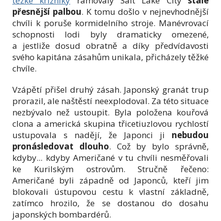
těžké křižníky
rámovaly Salt Lake City
stále
přesnější palbou
. K tomu došlo v nejnevhodnější
chvíli k poruše kormidelního stroje. Manévrovací
schopnosti lodi byly dramaticky omezené,
a jestliže dosud obratně a díky předvídavosti
svého kapitána zásahům unikala, přicházely těžké
chvíle.
Vzápětí přišel druhý zásah. Japonský granát trup
prorazil, ale naštěstí neexplodoval. Za této situace
nezbývalo než ustoupit. Byla položena kouřová
clona a americká skupina třicetiuzlovou rychlostí
ustupovala s nadějí, že Japonci ji
nebudou
pronásledovat dlouho
. Což by bylo správně,
kdyby... kdyby Američané v tu chvíli nesměřovali
ke Kurilským ostrovům. Stručně řečeno:
Američané byli západně od Japonců, kteří jim
blokovali ústupovou cestu k vlastní základně,
zatímco hrozilo, že se dostanou do dosahu
japonských bombardérů.