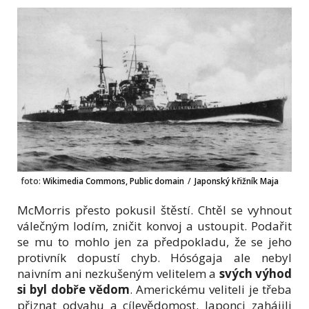
foto:
Wikimedia Commons, Public domain
/
Japonský křižník Maja
McMorris přesto pokusil štěstí. Chtěl se vyhnout
válečným lodím, zničit konvoj a ustoupit. Podařit
se mu to mohlo jen za předpokladu, že se jeho
protivník dopustí chyb. Hósógaja ale nebyl
naivním ani nezkušeným velitelem a
svých výhod
si byl dobře vědom
. Americkému veliteli je třeba
přiznat odvahu a cílevědomost. Japonci zahájili