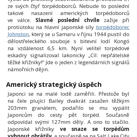
ze svých čtyř torpédoborců. Nebude to poslední
takové nasazení amerických torpédoborců
ve válce.
Slavné poslední chvíle
zažije při
protiútoku na hlavní japonské síly
torpédoborec
Johnston
, který se u Samaru v říjnu 1944 pustil do
dělostřeleckého souboje s bitevní lodí Kongó
na vzdálenost 6,5 km. Nyní velitel torpédové
eskadry signalizoval lakonicky „Cíl: nepřátelské
těžké křižníky!“ Jde o jeden z legendárních signálů
námořních dějin.
Americký strategický úspěch
Japonci se na malé lodě zaměřili. Přestože byl
na čele plující Bailey dvakrát zasažen těžkým
203mm granátem, podařilo se mu vypálit
Japoncům do cesty pět torpéd. Současně
odpovídal svými 127mm děly. A ono to stačilo.
Japonské křižníky
ve snaze se torpédům
vyhnout obrátily
, a současně se na Salt Lake City