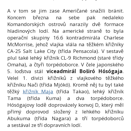
A v tom se jim zase Američané snažili bránit.
Koncem března na sebe pak nedaleko
Komandorských ostrovů narazily dvě formace
hladinových lodí. Na americké straně to byla
operační skupiny 16.6 kontradmirála Charlese
McMorrise, jehož vlajka vlála na těžkém křižníky
CA-25 Salt Lake City (třída Pensacola). V sestavě
plul také lehký křižník CL-9 Richmond (staré třídy
Omaha), a čtyři torpédoborce. V čele japonského
5. loďstva stál
viceadmirál Boširó Hósógaja
.
Velel 1. divizi křižníků z vlajkového těžkého
křižníku Nači (třída Mjókó). Kromě něj tu byl také
těžký
křižník Maja
(třída Takao), lehký křižník
Tama (třída Kuma) a dva torpédoborce.
Hósógajovy lodě doprovázely konvoj D, který měl
přímý doprovod složený z lehkého křižníku
Abukuma (třída Nagara) a tří torpédoborců
a sestával ze tří dopravních lodí.