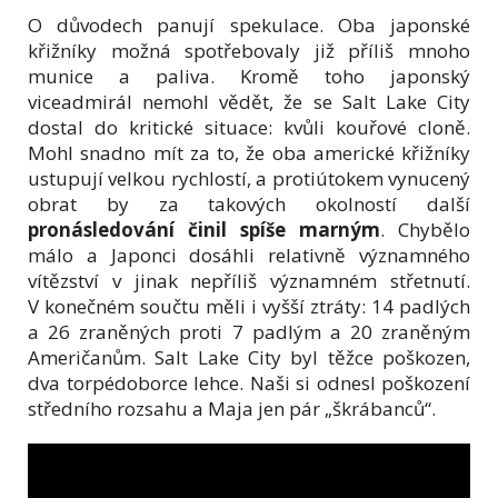
O důvodech panují spekulace. Oba japonské
křižníky možná spotřebovaly již příliš mnoho
munice a paliva. Kromě toho japonský
viceadmirál nemohl vědět, že se Salt Lake City
dostal do kritické situace: kvůli kouřové cloně.
Mohl snadno mít za to, že oba americké křižníky
ustupují velkou rychlostí, a protiútokem vynucený
obrat by za takových okolností další
pronásledování činil spíše marným
. Chybělo
málo a Japonci dosáhli relativně významného
vítězství v jinak nepříliš významném střetnutí.
V konečném součtu měli i vyšší ztráty: 14 padlých
a 26 zraněných proti 7 padlým a 20 zraněným
Američanům. Salt Lake City byl těžce poškozen,
dva torpédoborce lehce. Naši si odnesl poškození
středního rozsahu a Maja jen pár „škrábanců“.