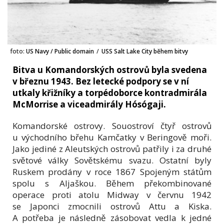
foto:
US Navy / Public domain
/
USS Salt Lake City během bitvy
Bitva u Komandorských ostrovů byla svedena
v březnu 1943. Bez letecké podpory se v ní
utkaly křižníky a torpédoborce kontradmirála
McMorrise a viceadmirály Hósógaji.
Komandorské ostrovy. Souostroví čtyř ostrovů
u východního břehu Kamčatky v Beringově moři.
Jako jediné z Aleutských ostrovů patřily i za druhé
světové války Sovětskému svazu. Ostatní byly
Ruskem prodány v roce 1867 Spojeným státům
spolu s Aljaškou. Během překombinované
operace proti atolu Midway v červnu 1942
se Japonci zmocnili ostrovů Attu a Kiska.
A potřeba je následně zásobovat vedla k jedné