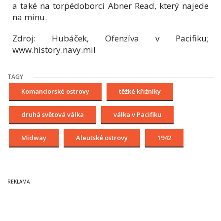
a také na torpédoborci Abner Read, který najede
na minu.
Zdroj: Hubáček, Ofenzíva v Pacifiku;
www.history.navy.mil
TAGY
Komandorské ostrovy
těžké křižníky
druhá světová válka
válka v Pacifiku
Midway
Aleutské ostrovy
1942