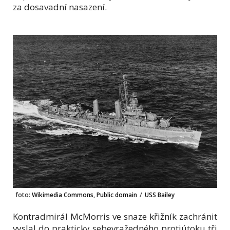
za dosavadní nasazení.
foto:
Wikimedia Commons, Public domain
/
USS Bailey
Kontradmirál McMorris ve snaze křižník zachránit
vyslal do prakticky sebevražedného protiútoku tři