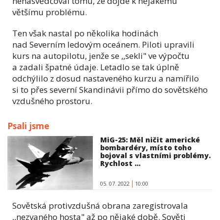
nenasvědčoval tomu, že dojde k nějakému
většímu problému.
Ten však nastal po několika hodinách
nad Severním ledovým oceánem. Piloti upravili
kurs na autopilotu, jenže se ,,sekli" ve výpočtu
a zadali špatné údaje. Letadlo se tak úplně
odchýlilo z dosud nastaveného kurzu a namířilo
si to přes severní Skandinávii přímo do sovětského
vzdušného prostoru.
Psali jsme
MiG-25: Měl ničit americké
bombardéry, místo toho
bojoval s vlastními problémy.
Rychlost ...
05. 07. 2022
10:00
Sovětská protivzdušná obrana zaregistrovala
,,nezvaného hosta" až po nějaké době. Sověti