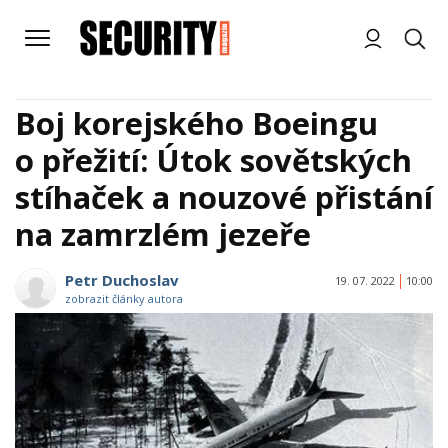
Boj korejského Boeingu
o přežití: Útok sovětských
stíhaček a nouzové přistání
na zamrzlém jezeře
Petr Duchoslav
19. 07. 2022
10:00
zobrazit články autora