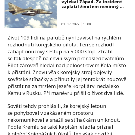
vylekal Západ. Za incident
zaplatil životem nevinný ...
01. 07. 2022
10:00
Život 109 lidí na palubě nyní závisel na rychlém
rozhodnutí korejského pilota. Ten se rozhodl
zahájit nouzový sestup na 5 000 stop. Ztratil
se tak alespoň na chvíli svým pronásledovatelům.
Pilot zároveň hledal nad poloostrovem Kola místo
k přistání. Znovu však korejský stroj objevily
sovětské stíhačky a přinutily jej tentokrát nouzově
přistát na zamrzlém jezeře Korpijärvi nedaleko
Kemu v Rusku. Při manévru přišli o život dva lidé.
Sověti tehdy prohlásili, že korejský letoun
se pohyboval v zakázaném prostoru,
nekomunikoval a snažil se stíhačkám uniknout.
Podle Kremlu se také kapitán letadla přiznal
k plnění špionážních úkolů, ten však později