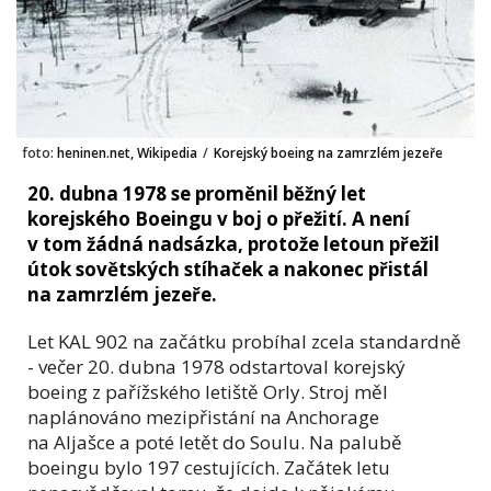
foto:
heninen.net, Wikipedia
/
Korejský boeing na zamrzlém jezeře
20. dubna 1978 se proměnil běžný let
korejského Boeingu v boj o přežití. A není
v tom žádná nadsázka, protože letoun přežil
útok sovětských stíhaček a nakonec přistál
na zamrzlém jezeře.
Let KAL 902 na začátku probíhal zcela standardně
- večer 20. dubna 1978 odstartoval korejský
boeing z pařížského letiště Orly. Stroj měl
naplánováno mezipřistání na Anchorage
na Aljašce a poté letět do Soulu. Na palubě
boeingu bylo 197 cestujících. Začátek letu