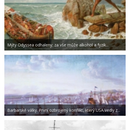
Mýty Odyssea odhaleny: za vše může alkohol a fyzik...
Barbarské války. První ozbrojený konflikt, který USA vedly z...