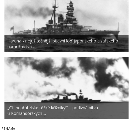
Haruna - nejužitečnější bitevní loď japonského císařského
námořnictva ...
„Cíl: nepřátelské těžké křižníky!“ – podivná bitva
u Komandorských ...