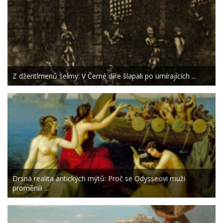
Z džentlmenů šelmy: V Černé díře šlapali po umírajících ...
Drsná realita antických mýtů: Proč se Odysseovi muži
proměnili ...