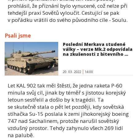
prohlásil, že přiznání bylo vynucené, což nelze při
tehdejší praxi Sovětů vyloučit. Cestující se pak
v pořádku vrátili do svého původního cíle - Soulu.
Psali jsme
Poslední Merkava studené
války – verze Mk.2 odpovídala
na zkušenosti z bitevního ...
20. 03. 2022
14:00
Let KAL 902 tak měl štěstí, že jedna raketa P-60
minula svůj cíl, jinak by téměř s jistotou korejský
letoun sestřelil a došlo by k tragédii. Ta
se skutečně stala o pět let později, kdy sovětská
stíhačka Su-15 poslala k zemi jihokorejský boeing
747 nad Sachalinem, protože narušil sovětský
vzdušný prostor. Tehdy zahynulo všech 269 lidí
na palubě.