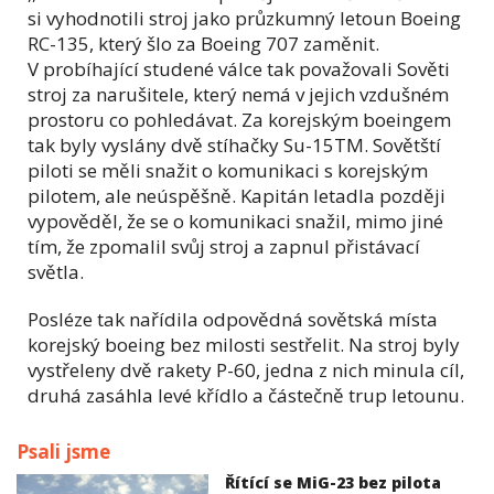
si vyhodnotili stroj jako průzkumný letoun Boeing
RC-135, který šlo za Boeing 707 zaměnit.
V probíhající studené válce tak považovali Sověti
stroj za narušitele, který nemá v jejich vzdušném
prostoru co pohledávat. Za korejským boeingem
tak byly vyslány dvě stíhačky Su-15TM. Sovětští
piloti se měli snažit o komunikaci s korejským
pilotem, ale neúspěšně. Kapitán letadla později
vypověděl, že se o komunikaci snažil, mimo jiné
tím, že zpomalil svůj stroj a zapnul přistávací
světla.
Posléze tak nařídila odpovědná sovětská místa
korejský boeing bez milosti sestřelit. Na stroj byly
vystřeleny dvě rakety P-60, jedna z nich minula cíl,
druhá zasáhla levé křídlo a částečně trup letounu.
Psali jsme
Řítící se MiG-23 bez pilota