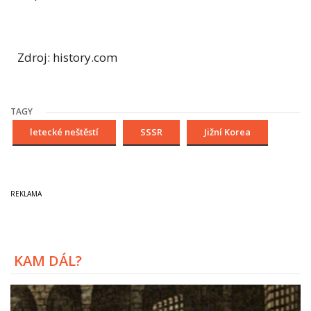
Zdroj: history.com
TAGY
letecké neštěstí
SSSR
Jižní Korea
KAM DÁL?