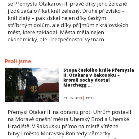
se Přemyslu Otakarovi II. právě díky jeho železné
jízdě začalo říkat král železný. Druhé přízvisko –
král zlatý – pak získal nejen díky českým
stříbrným dolům, ale díky příjmům z královských
měst, které zakládal. Města měla nejen
ekonomický, ale i bezpečnostní význam.
Psali jsme
Stopa českého krále Přemysla
II. Otakara v Rakousku –
kromě sochy dostal
Marchegg ...
29. 06. 2018
19:00
Přemysl Otakar II. na obranu proti Uhrům postavil
na Moravě dnešní města Uherský Brod a Uherské
Hradiště. V Rakousku přímo na místě vítězné
bitvy i město Moravský Roh tedy německy