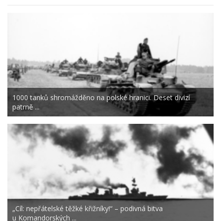
1000 tanků shromážděno na polské hranici. Deset divizí
patrně ...
„Cíl: nepřátelské těžké křižníky!“ – podivná bitva
u Komandorských ...