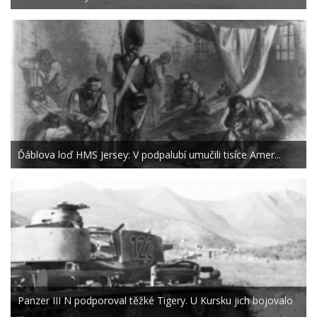
Ďáblova loď HMS Jersey: V podpalubí umučili tisíce Amer...
Panzer III N podporoval těžké Tigery. U Kursku jich bojovalo
...