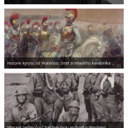
Historie kyrysu od Waterloo. Smrt si mladého karabiníka ...
Výprask Japonců u Chalchyn-Golu rozhodl o mnohém