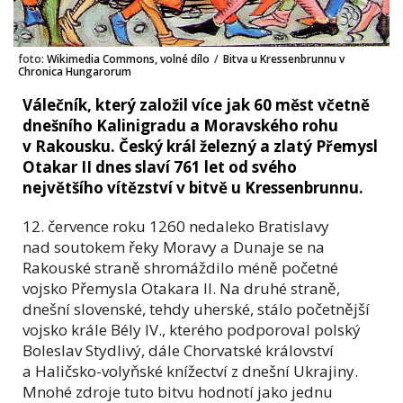
foto:
Wikimedia Commons, volné dílo
/
Bitva u Kressenbrunnu v
Chronica Hungarorum
Válečník, který založil více jak 60 měst včetně
dnešního Kalinigradu a Moravského rohu
v Rakousku. Český král železný a zlatý Přemysl
Otakar II dnes slaví 761 let od svého
největšího vítězství v bitvě u Kressenbrunnu.
12. července roku 1260 nedaleko Bratislavy
nad soutokem řeky Moravy a Dunaje se na
Rakouské straně shromáždilo méně početné
vojsko Přemysla Otakara II. Na druhé straně,
dnešní slovenské, tehdy uherské, stálo početnější
vojsko krále Bély IV., kterého podporoval polský
Boleslav Stydlivý, dále Chorvatské království
a Haličsko-volyňské knížectví z dnešní Ukrajiny.
Mnohé zdroje tuto bitvu hodnotí jako jednu