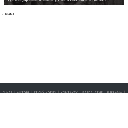
|
|
|
|
|
|
O NÁS
AUTOŘI
ETICKÝ KODEX
KONTAKTY
PŘEDPLATNÉ
REKLAMA
GDPR
NASTAVENÍ SOUKROMÍ
Copyright © 2014-2026
SecurityMagazin.cz