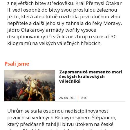
z největších bitev středověku. Král Přemysl Otakar
II. vedl osobně do bitvy svou proslulou železnou
jízdu, která absolutně rozdrtila prví útočnou vlnu
nepřítele a další jeho síly zahnala do řeky Moravy.
Jádro Otakarovy armády tvořily vysoce
disciplinovaní rytíři v železné zbroji o váze až 30
kilogramů na velkých válečných hřebcích.
Psali jsme
Zapomenuté memento mori
českých královských
válečníků
26. 08. 2019
18:00
Uhrům se stala osudnou nedisciplinovanost
prvních sil vedených Bélovým synem Štěpánem,
který předčasně zahájil bitvu útokem na české