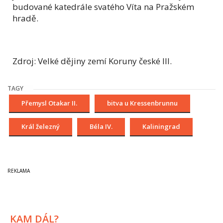
budované katedrále svatého Víta na Pražském
hradě.
Zdroj: Velké dějiny zemí Koruny české III.
TAGY
Přemysl Otakar II.
bitva u Kressenbrunnu
Král železný
Béla IV.
Kaliningrad
KAM DÁL?