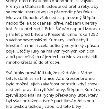
sbory. Před bitvou bylo dohodnuto, že vojsko
Přemysla Otakara II. ustoupí od břehu řeky, aby
se mohlo uherské vojsko přebrodit přes řeku
Moravu. Dohodu však nedisciplinovaný Štěpán
nedodržel a útok zahájil dříve, než sám uherský
král řeku přebrodil. Princ Štěpán napadl Moravu
již 8 let před bitvou u Kressenbrunnu roku 1252
s východoevropskými Kumány, kteří nebyli
křesťané a měli i zcela odlišný nerytířský způsob
boje. Útočily luky na malých rychlých konících
a při pustošivých nájezdech na Moravu odvlekli
mnoho křesťanů do otroctví.
Své útoky prováděli tak, že než došlo k řádné
bitvě, stáhli se za hranice. Až u Kressenbrunnu
bylo možné jejich zákeřnost pomstít, když znovu
nedrželi pravidla rytířské bitvy. Štěpán s Kumány
zjevně spoléhal na rychlý překvapivý útok, který
byl však odražen a tvrdě pacifikován železnou
královskou těžkou jízdou. Od této bitvy