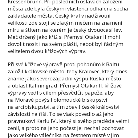
Kressenbrunn. Při posledních oslavách založení
města zde byla českými vlastenci odhalena socha
zakladatele města. Český král v nadživotní
velikosti zde stojí se zlatým mečem na znamení
míru a štítem na kterém je český dvouocasí lev.
Meč držený jako křiž si Přemysl Otakar II mohl
dovolit nosit i na svém plášti, neboť byl řádným
velitelem dvou křížových výprav.
Při své křížové výpravě proti pohanům k Baltu
založil královské město, tedy Královec, který dnes
známe jako severozápadní výspu Ruska město
a oblast Kaliningrad. Přemysl Otakar II. křížové
výpravy vedl s cílem přesvědčit papeže, aby
na Moravě povýšil olomoucké biskupství
na arcibiskupství, a tím zbavil české království
závislosti na říši. To se však povedlo až jeho
pravnukovi Karlu IV., který si svého praděda velmi
cenil, a proto na jeho počest jej nechal pochovat
jako velkého válečníka na čestném místě v jim