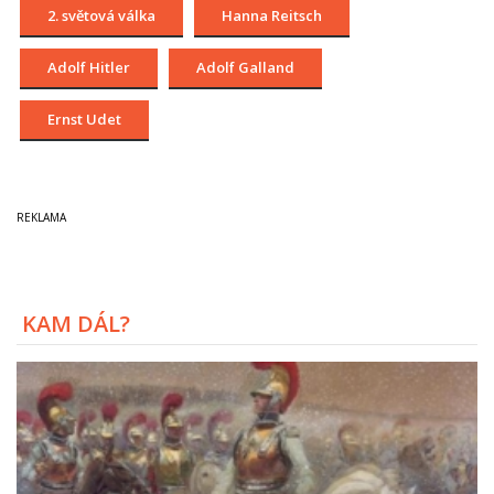
2. světová válka
Hanna Reitsch
Adolf Hitler
Adolf Galland
Ernst Udet
KAM DÁL?