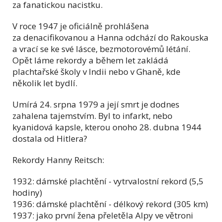
za fanatickou nacistku.
V roce 1947 je oficiálně prohlášena
za denacifikovanou a Hanna odchází do Rakouska
a vrací se ke své lásce, bezmotorovémů létání.
Opět láme rekordy a během let zakládá
plachtařské školy v Indii nebo v Ghaně, kde
několik let bydlí.
Umírá 24. srpna 1979 a její smrt je dodnes
zahalena tajemstvím. Byl to infarkt, nebo
kyanidová kapsle, kterou onoho 28. dubna 1944
dostala od Hitlera?
Rekordy Hanny Reitsch:
1932: dámské plachtění - vytrvalostní rekord (5,5
hodiny)
1936: dámské plachtění - délkový rekord (305 km)
1937: jako první žena přeletěla Alpy ve větroni