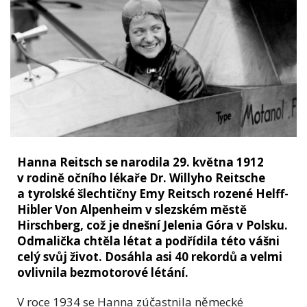
Hanna Reitsch se narodila 29. května 1912
v rodině očního lékaře Dr. Willyho Reitsche
a tyrolské šlechtičny Emy Reitsch rozené Helff-
Hibler Von Alpenheim v slezském městě
Hirschberg, což je dnešní Jelenia Góra v Polsku.
Odmalička chtěla létat a podřídila této vášni
celý svůj život. Dosáhla asi 40 rekordů a velmi
ovlivnila bezmotorové létání.
V roce 1934 se Hanna zúčastnila německé