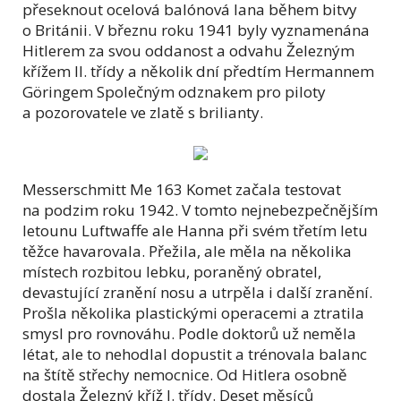
přeseknout ocelová balónová lana během bitvy
o Británii. V březnu roku 1941 byly vyznamenána
Hitlerem za svou oddanost a odvahu Železným
křížem II. třídy a několik dní předtím Hermannem
Göringem Společným odznakem pro piloty
a pozorovatele ve zlatě s brilianty.
Messerschmitt Me 163 Komet začala testovat
na podzim roku 1942. V tomto nejnebezpečnějším
letounu Luftwaffe ale Hanna při svém třetím letu
těžce havarovala. Přežila, ale měla na několika
místech rozbitou lebku, poraněný obratel,
devastující zranění nosu a utrpěla i další zranění.
Prošla několika plastickými operacemi a ztratila
smysl pro rovnováhu. Podle doktorů už neměla
létat, ale to nehodlal dopustit a trénovala balanc
na štítě střechy nemocnice. Od Hitlera osobně
dostala Železný kříž I. třídy. Deset měsíců