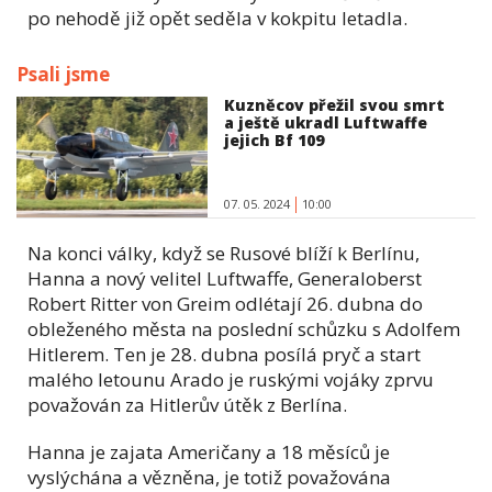
po nehodě již opět seděla v kokpitu letadla.
Psali jsme
Kuzněcov přežil svou smrt
a ještě ukradl Luftwaffe
jejich Bf 109
07. 05. 2024
10:00
Na konci války, když se Rusové blíží k Berlínu,
Hanna a nový velitel Luftwaffe, Generaloberst
Robert Ritter von Greim odlétají 26. dubna do
obleženého města na poslední schůzku s Adolfem
Hitlerem. Ten je 28. dubna posílá pryč a start
malého letounu Arado je ruskými vojáky zprvu
považován za Hitlerův útěk z Berlína.
Hanna je zajata Američany a 18 měsíců je
vyslýchána a vězněna, je totiž považována