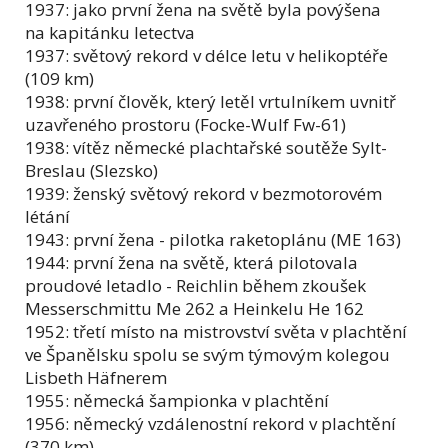
1937: jako první žena na světě byla povýšena
na kapitánku letectva
1937: světový rekord v délce letu v helikoptéře
(109 km)
1938: první člověk, který letěl vrtulníkem uvnitř
uzavřeného prostoru (Focke-Wulf Fw-61)
1938: vítěz německé plachtařské soutěže Sylt-
Breslau (Slezsko)
1939: ženský světový rekord v bezmotorovém
létání
1943: první žena - pilotka raketoplánu (ME 163)
1944: první žena na světě, která pilotovala
proudové letadlo - Reichlin během zkoušek
Messerschmittu Me 262 a Heinkelu He 162
1952: třetí místo na mistrovství světa v plachtění
ve Španělsku spolu se svým týmovým kolegou
Lisbeth Häfnerem
1955: německá šampionka v plachtění
1956: německý vzdálenostní rekord v plachtění
(370 km)