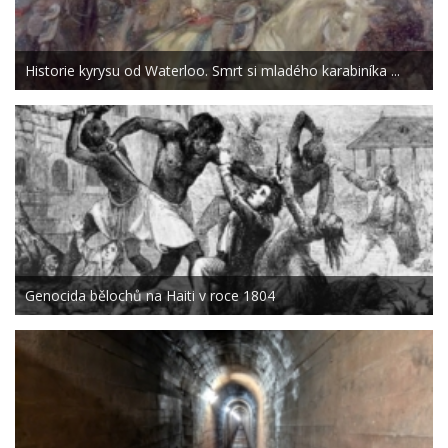
Historie kyrysu od Waterloo. Smrt si mladého karabiníka ...
Genocida bělochů na Haiti v roce 1804