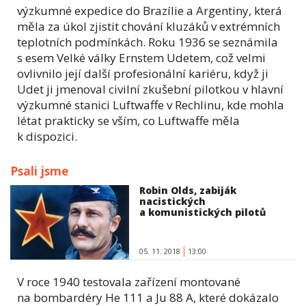
výzkumné expedice do Brazílie a Argentiny, která
měla za úkol zjistit chování kluzáků v extrémních
teplotních podmínkách. Roku 1936 se seznámila
s esem Velké války Ernstem Udetem, což velmi
ovlivnilo její další profesionální kariéru, když ji
Udet ji jmenoval civilní zkušební pilotkou v hlavní
výzkumné stanici Luftwaffe v Rechlinu, kde mohla
létat prakticky se vším, co Luftwaffe měla
k dispozici.
Psali jsme
Robin Olds, zabiják
nacistických
a komunistických pilotů
05. 11. 2018
13:00
V roce 1940 testovala zařízení montované
na bombardéry He 111 a Ju 88 A, které dokázalo