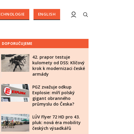
ECHNOLOGIE
ENGLISH
DOPORUČUJEME
42. prapor testuje
kulomety od DSS: Klíčový
krok k modernizaci české
armády
PGZ zvažuje odkup
Explosie: míří polský
gigant obranného
průmyslu do Česka?
LÚV Flyer 72 HD pro 43.
pluk: nová éra mobility
českých výsadkářů