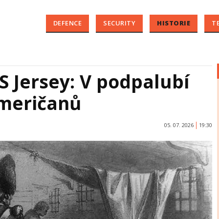
DEFENCE
SECURITY
HISTORIE
T
 Jersey: V podpalubí
Američanů
05. 07. 2026
19:30