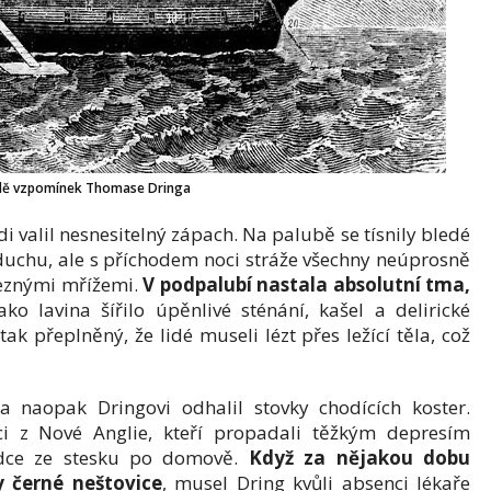
adě vzpomínek Thomase Dringa
di valil nesnesitelný zápach. Na palubě se tísnily bledé
vzduchu, ale s příchodem noci stráže všechny neúprosně
leznými mřížemi.
V podpalubí nastala absolutní tma,
o lavina šířilo úpěnlivé sténání, kašel a delirické
 tak přeplněný, že lidé museli lézt přes ležící těla, což
 a naopak Dringovi odhalil stovky chodících koster.
i z Nové Anglie, kteří propadali těžkým depresím
rdce ze stesku po domově.
Když za nějakou dobu
 černé neštovice
, musel Dring kvůli absenci lékaře