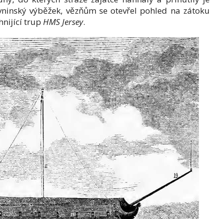
evninský výběžek, vězňům se otevřel pohled na zátoku
hnijící trup
HMS Jersey
.