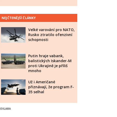
NEJČTENĚJŠÍ ČLÁNKY
Velké varování pro NATO,
Rusko ztratilo ofenzivní
schopnosti
Putin hraje vabank,
balistických Iskander-M
proti Ukrajině je příliš
mnoho
Už i Američané
přiznávají, že program F-
35 selhal