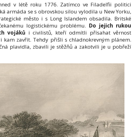
ned v létě roku 1776. Zatímco ve Filadelfii politici
ká armáda se s obrovskou silou vylodila u New Yorku,
ategické město i s Long Islandem obsadila. Britské
nečekanému logistickému problému.
Do jejich rukou
ch vojáků
i civilistů, kteří odmítli přísahat věrnost
li kam zavřít. Tehdy přišli s chladnokrevným plánem.
ečná plavidla, zbavili je stěžňů a zakotvili je u pobřeží