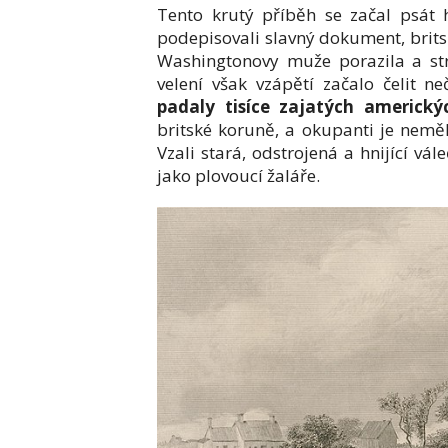
Tento krutý příběh se začal psát h
podepisovali slavný dokument, brits
Washingtonovy muže porazila a str
velení však vzápětí začalo čelit 
padaly tisíce zajatých americký
britské koruně, a okupanti je nemě
Vzali stará, odstrojená a hnijící vál
jako plovoucí žaláře.