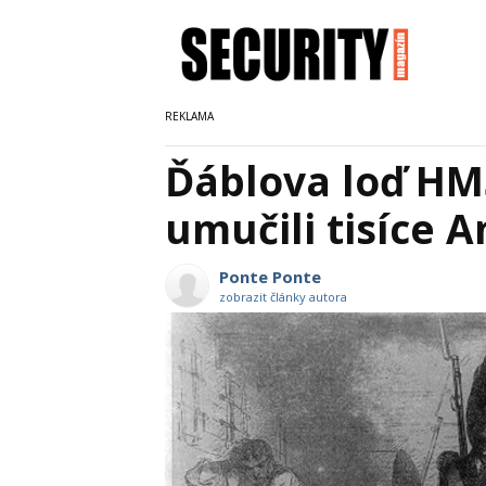
Ďáblova loď HMS
umučili tisíce 
Ponte Ponte
zobrazit články autora