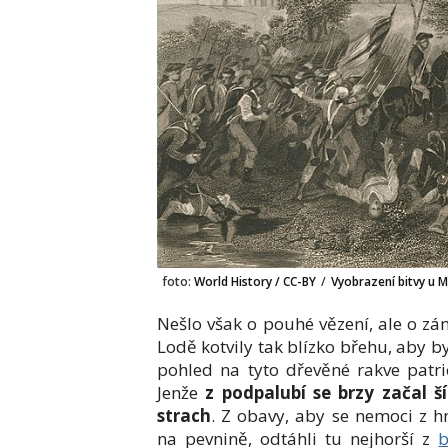
foto:
World History / CC-BY
/
Vyobrazení bitvy u 
Nešlo však o pouhé vězení, ale o z
Lodě kotvily tak blízko břehu, aby byl
pohled na tyto dřevěné rakve patrio
Jenže
z podpalubí se brzy začal š
strach
. Z obavy, aby se nemoci z hn
na pevnině, odtáhli tu nejhorší z
b