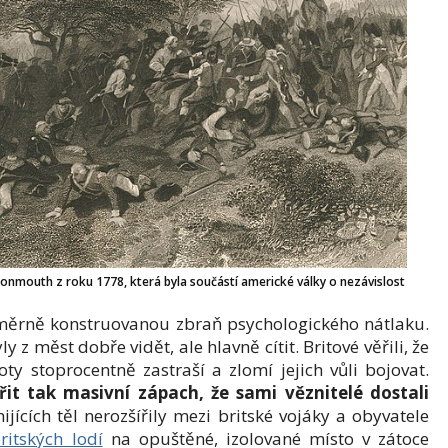
Monmouth z roku 1778, která byla součástí americké války o nezávislost
áměrně konstruovanou zbraň psychologického nátlaku.
y z měst dobře vidět, ale hlavně cítit. Britové věřili, že
ty stoprocentně zastraší a zlomí jejich vůli bojovat.
ířit tak masivní zápach, že sami věznitelé dostali
ijících těl nerozšířily mezi britské vojáky a obyvatele
ritských lodí
na opuštěné, izolované místo v zátoce