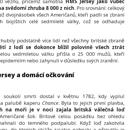
500 vězňů, přičemž samotná
HMS Jersey jako vůbec
 na svědomí zhruba 8 000 z nich
. Pro srovnání: celkový
než dvojnásobek všech Američanů, kteří padli se zbraní
 bojištích celé sedmileté války, což se odhaduje
hubily podstatně více lidí než všechny britské zbraně
tí z lodí se dokonce blížil polovině všech ztrát
celou sedmiletou válku přišla o 25 000 mužů, kteří
i epidemiím nebo zahynuli v důsledku svých zranění.
ersey a domácí očkování
soukolí smrti dostal v květnu 1782, kdy vyplul
 na palubě kaperu
Chance
. Byla to jejich první plavba,
 na moři je v noci zajala britská válečná loď
 Američané šok. Britové celou posádku bez ohledu
nahnali do temného podpalubí. Když loď zakotvila
ny, do kterých stráže zajatce nahnaly a přinutily je