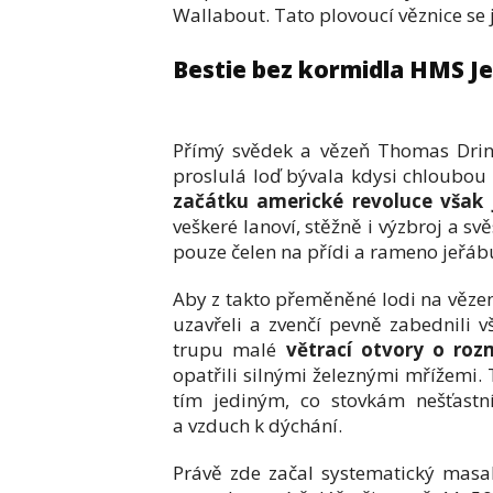
Wallabout. Tato plovoucí věznice s
Bestie bez kormidla HMS J
Přímý svědek a vězeň Thomas Dring
proslulá loď bývala kdysi chloubou
začátku americké revoluce však j
veškeré lanoví, stěžně i výzbroj a sv
pouze čelen na přídi a rameno jeřáb
Aby z takto přeměněné lodi na vězen
uzavřeli a zvenčí pevně zabednili v
trupu malé
větrací otvory o ro
opatřili silnými železnými mřížemi. 
tím jediným, co stovkám nešťast
a vzduch k dýchání.
Právě zde začal systematický masa