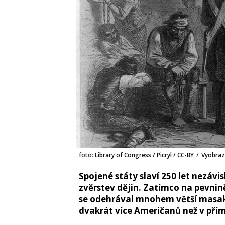
foto:
Library of Congress / Picryl / CC-BY
/
Vyobraze
Spojené státy slaví 250 let nezávis
zvěrstev dějin. Zatímco na pevnině
se odehrával mnohem větší masakr
dvakrát více Američanů než v přím