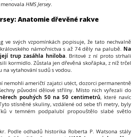
e jmenovala
HMS Jersey
.
ersey: Anatomie dřevěné rakve
 ve svých vzpomínkách popisuje, že tato nechvalně
 královského námořnictva s až 74 děly na palubě.
Na
ejí trup zasáhla hniloba
. Britové z ní proto strhali
ěsili kormidlo. Zůstala jen dřevěná skořápka, z níž trčel
u na vytahování sudů s vodou.
í nemohli američtí zajatci utéct, dozorci permanentně
šechny původní dělové střílny. Místo nich vyřezali do
změrech pouhých 50 na 50 centimetrů
, které navíc
Tyto stísněné skuliny, vzdálené od sebe tři metry, byly
níků v temném podpalubí propouštělo slabé světlo
kr. Podle odhadů historika Roberta P. Watsona stály