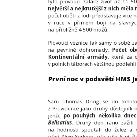
tyto plovoucí žaláře život až 11 
největší a nejkrutější z nich měla
počet obětí z lodí představuje více 
v ruce v přímém boji na slavných
na přibližně 4 500 mužů.
Plovoucí věznice tak samy o sobě za
na pevnině dohromady.
Počet obě
Kontinentální armády
, která za 
v polních táborech většinou podlehl
První noc v podsvětí HMS J
Sám Thomas Dring se do tohoto 
z Providence jako druhý důstojník
jenže
po pouhých několika dnech
Belisarius
. Druhý den ráno zažili
na hodnosti spoutali do želez a 
před New Yorkem, přirazily k ní člu