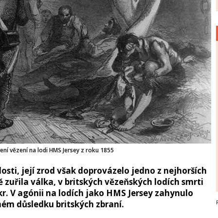
ní vězení na lodi HMS Jersey z roku 1855
losti, její zrod však doprovázelo jedno z nejhorších
 zuřila válka, v britských vězeňských lodích smrti
. V agónii na lodích jako HMS Jersey zahynulo
ém důsledku britských zbraní.