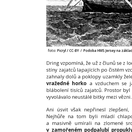
foto:
Picryl / CC-BY
/
Podoba HMS Jersey na zákl
Dring vzpomíná, že už z člunů se z lo
stíny zajatců lapajících po čistém 
zahnaly dolů a poklopy uzamkly že
vražedné horko
a vzduchem se jak
blábolení tisíců zajatců. Prostor byl
vyvolávalo neustálé bitky mezi vězni.
Ani úsvit však nepřinesl zlepšení,
Nejhůře na tom byli mladí chlapc
a masivně umírali na zlomené s
v zamořeném podpalubí propukly