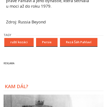
právě Pahlaví a jeho dynastie, která setrvala
u moci až do roku 1979.
Zdroj: Russia Beyond
TAGY
ruští kozáci
Persie
Rezá Šáh Pahlaví
KAM DÁL?