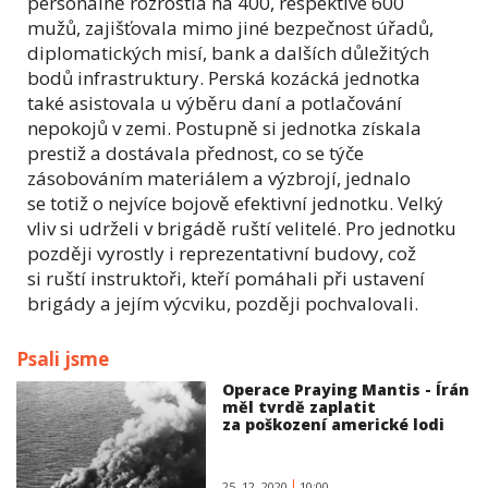
personálně rozrostla na 400, respektive 600
mužů, zajišťovala mimo jiné bezpečnost úřadů,
diplomatických misí, bank a dalších důležitých
bodů infrastruktury. Perská kozácká jednotka
také asistovala u výběru daní a potlačování
nepokojů v zemi. Postupně si jednotka získala
prestiž a dostávala přednost, co se týče
zásobováním materiálem a výzbrojí, jednalo
se totiž o nejvíce bojově efektivní jednotku. Velký
vliv si udrželi v brigádě ruští velitelé. Pro jednotku
později vyrostly i reprezentativní budovy, což
si ruští instruktoři, kteří pomáhali při ustavení
brigády a jejím výcviku, později pochvalovali.
Psali jsme
Operace Praying Mantis - Írán
měl tvrdě zaplatit
za poškození americké lodi
25. 12. 2020
10:00