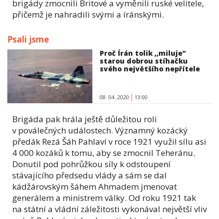
brigády zmocnili Britové a vyměnili ruské velitele,
přičemž je nahradili svými a íránskými.
Psali jsme
Proč Írán tolik ,,miluje"
starou dobrou stíhačku
svého největšího nepřítele
08. 04. 2020
13:00
Brigáda pak hrála ještě důležitou roli
v poválečných událostech. Významný kozácký
předák Rezá Šáh Pahlaví v roce 1921 využil sílu asi
4 000 kozáků k tomu, aby se zmocnil Teheránu.
Donutil pod pohrůžkou síly k odstoupení
stávajícího předsedu vlády a sám se dal
kádžárovským šáhem Ahmadem jmenovat
generálem a ministrem války. Od roku 1921 tak
na státní a vládní záležitosti vykonával největší vliv