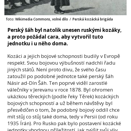
foto:
Wikimedia Commons, volné dílo
/
Perská kozácká brigáda
Perský šáh byl natolik unesen ruskými kozáky,
a proto požádal cara, aby vytvořil tuto
jednotku i u něho doma.
Kozáci a jejich bojové schopnosti budily v Evropě
respekt. Svou bojovou výbušností nadchli řadu
jiných států. Není proto divu, že svého času
zatoužil po podobné jednotce také perský šáh
Násir ad-Dín Šáh. Ten poprvé viděl zarostlé
válečníky v Jerevanu v roce 1878. Byl ohromen
ukázkou těreckých (podle řeky Těrek) kozáckých
bojových schopností a už během návštěvy byl
přesvědčen o tom, že podobný bojový oddíl chce
mít stůj co stůj také doma, tedy v Persii (od roku
1935 Írán). Pro Rusko pak bylo postavení kozácké
jednotky vhodnou příležitostí, jak zvýšit svůj vliv