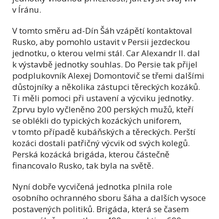
v Íránu.
V tomto směru ad-Dín Šáh vzápětí kontaktoval
Rusko, aby pomohlo ustavit v Persii jezdeckou
jednotku, o kterou velmi stál. Car Alexandr II. dal
k výstavbě jednotky souhlas. Do Persie tak přijel
podplukovník Alexej Domontovič se třemi dalšími
důstojníky a několika zástupci těreckých kozáků.
Ti měli pomoci při ustavení a výcviku jednotky.
Zprvu bylo vyčleněno 200 perských mužů, kteří
se oblékli do typických kozáckých uniforem,
v tomto případě kubáňských a těreckých. Perští
kozáci dostali patřičný výcvik od svých kolegů.
Perská kozácká brigáda, kterou částečně
financovalo Rusko, tak byla na světě.
Nyní dobře vycvičená jednotka plnila role
osobního ochranného sboru šáha a dalších vysoce
postavených politiků. Brigáda, která se časem