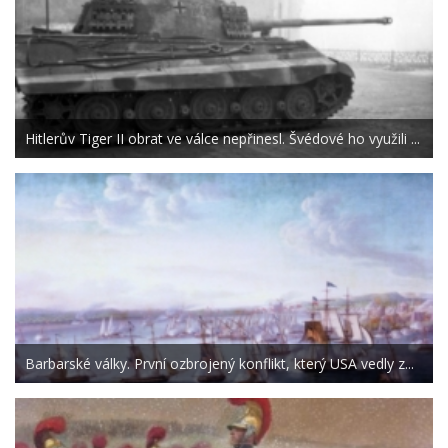
Hitlerův Tiger II obrat ve válce nepřinesl. Švédové ho využili ...
Barbarské války. První ozbrojený konflikt, který USA vedly z...