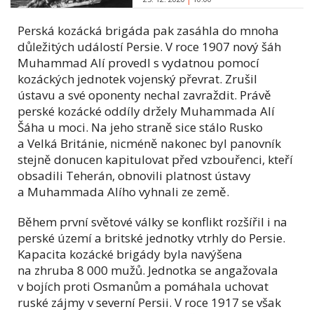
Perská kozácká brigáda pak zasáhla do mnoha
důležitých událostí Persie. V roce 1907 nový šáh
Muhammad Alí provedl s vydatnou pomocí
kozáckých jednotek vojenský převrat. Zrušil
ústavu a své oponenty nechal zavraždit. Právě
perské kozácké oddíly držely Muhammada Alí
Šáha u moci. Na jeho straně sice stálo Rusko
a Velká Británie, nicméně nakonec byl panovník
stejně donucen kapitulovat před vzbouřenci, kteří
obsadili Teherán, obnovili platnost ústavy
a Muhammada Alího vyhnali ze země.
Během první světové války se konflikt rozšířil i na
perské území a britské jednotky vtrhly do Persie.
Kapacita kozácké brigády byla navýšena
na zhruba 8 000 mužů. Jednotka se angažovala
v bojích proti Osmanům a pomáhala uchovat
ruské zájmy v severní Persii. V roce 1917 se však