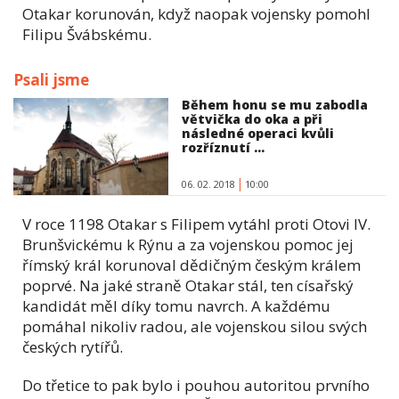
Otakar korunován, když naopak vojensky pomohl
Filipu Švábskému.
Psali jsme
Během honu se mu zabodla
větvička do oka a při
následné operaci kvůli
rozříznutí ...
06. 02. 2018
10:00
V roce 1198 Otakar s Filipem vytáhl proti Otovi IV.
Brunšvickému k Rýnu a za vojenskou pomoc jej
římský král korunoval dědičným českým králem
poprvé. Na jaké straně Otakar stál, ten císařský
kandidát měl díky tomu navrch. A každému
pomáhal nikoliv radou, ale vojenskou silou svých
českých rytířů.
Do třetice to pak bylo i pouhou autoritou prvního