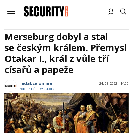
Merseburg dobyl a stal
se českým králem. Přemysl
Otakar I., král z vůle tří
císařů a papeže
redakce online
24. 08. 2022
14:00
zobrazit články autora