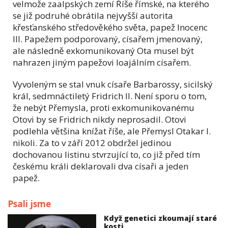
velmože zaalpských zemí Říše římské, na kterého
se již podruhé obrátila nejvyšší autorita
křesťanského středověkého světa, papež Inocenc
III. Papežem podporovaný, císařem jmenovaný,
ale následně exkomunikovaný Ota musel být
nahrazen jiným papežovi loajálním císařem.
Vyvoleným se stal vnuk císaře Barbarossy, sicilský
král, sedmnáctiletý Fridrich II. Není sporu o tom,
že nebýt Přemysla, proti exkomunikovanému
Otovi by se Fridrich nikdy neprosadil. Otovi
podlehla většina knížat říše, ale Přemysl Otakar I.
nikoli. Za to v září 2012 obdržel jedinou
dochovanou listinu stvrzující to, co již před tím
českému králi deklarovali dva císaři a jeden
papež.
Psali jsme
Když genetici zkoumají staré
kosti