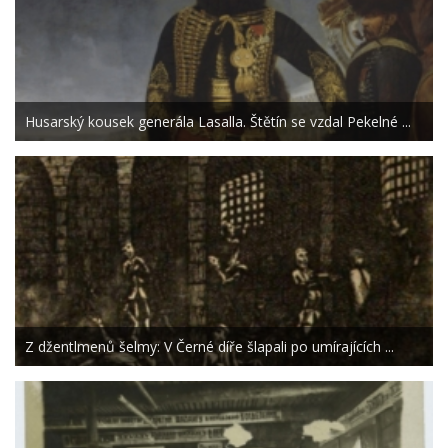
Husarský kousek generála Lasalla. Štětín se vzdal Pekelné ...
Z džentlmenů šelmy: V Černé díře šlapali po umírajících ...