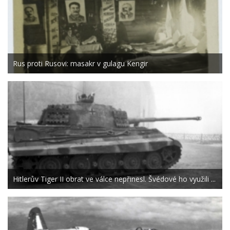
Rus proti Rusovi: masakr v gulagu Kengir
Hitlerův Tiger II obrat ve válce nepřinesl. Švédové ho využili ...