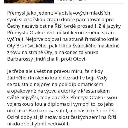
Přemysl jako jeden z Vladislavových mladších
synů si císařskou zradu dobře pamatoval a pro
Čechy nezávislost na Říši tvrdě prosadil. Zlé jazyky
Přemyslu Otakarovi I. několikerou změnu stran
vyčítají. Nejprve bojoval na straně římského krále
Oty Brunšvického, pak Filipa Švábského, následně
znovu na straně Oty, a nakonec za vnuka
Barbarossy Jindřicha II. proti Otovi.
Je třeba ale uvést na pravou míru, že nikdy
žádného římského krále nezradil v boji. Vždy
se tak stalo nejprve na poli diplomatickém
a opakovaně na výzvu autority v křesťanském
světě nejvyšší, tedy papeže. Přemysl Otakar svou
vojenskou silou a diplomacii vymohl to, co jeho
otci císař Barbarossa slíbil, ale následně popřel.
Od té doby si již nezávislost českých zemí na Říši
nikdo zpochybnit nedovolil.