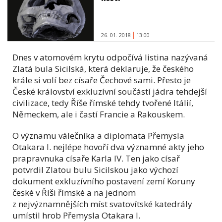
26. 01. 2018
13:00
Dnes v atomovém krytu odpočívá listina nazývaná
Zlatá bula Sicilská, která deklaruje, že českého
krále si volí bez císaře Čechové sami. Přesto je
České království exkluzívní součástí jádra tehdejší
civilizace, tedy Říše římské tehdy tvořené Itálií,
Německem, ale i častí Francie a Rakouskem.
O významu válečníka a diplomata Přemysla
Otakara I. nejlépe hovoří dva významné akty jeho
prapravnuka císaře Karla IV. Ten jako císař
potvrdil Zlatou bulu Sicilskou jako výchozí
dokument exkluzívního postavení zemí Koruny
české v Říši římské a na jednom
z nejvýznamnějších míst svatovítské katedrály
umístil hrob Přemysla Otakara I.