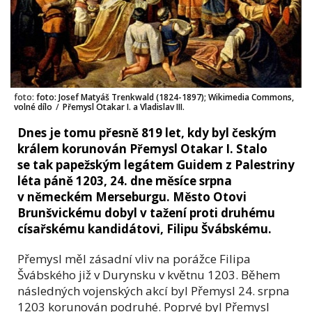
foto:
foto: Josef Matyáš Trenkwald (1824-1897); Wikimedia Commons,
volné dílo
/
Přemysl Otakar I. a Vladislav III.
Dnes je tomu přesně 819 let, kdy byl českým
králem korunován Přemysl Otakar I. Stalo
se tak papežským legátem Guidem z Palestriny
léta páně 1203, 24. dne měsíce srpna
v německém Merseburgu. Město Otovi
Brunšvickému dobyl v tažení proti druhému
císařskému kandidátovi, Filipu Švábskému.
Přemysl měl zásadní vliv na porážce Filipa
Švábského již v Durynsku v květnu 1203. Během
následných vojenských akcí byl Přemysl 24. srpna
1203 korunován podruhé. Poprvé byl Přemysl