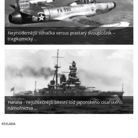
Nejmodernější stíhačka versus prastarý dvouplošník –
tragikomický ...
Haruna - nejužitečnější bitevní loď japonského císařského
námořnictva ...