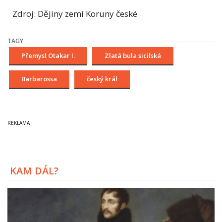
Zdroj: Dějiny zemí Koruny české
TAGY
Přemysl Otakar I.
Zlatá bula sicilská
Barbarossa
český král
KAM DÁL?