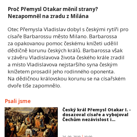
Proč Přemysl Otakar měnil strany?
Nezapomněl na zradu z Milána
Otec Přemysla Vladislav dobyl s českými rytíři pro
císaře Barbarossu město Milano. Barbarossa
za opakovanou pomoc českému knížeti udělil
dědičně korunu českých králů. Barbarossa však
v závěru Vladislavova života českého krále zradil
a místo Vladislavova nejstaršího syna českým
knížetem prosadil jeho rodinného oponenta.
Na dědičnou královskou korunu se na císařském
dvoře tiše zapomnělo.
Psali jsme
Český král Přemysl Otakar I. -
dosazoval císaře a vybojoval
Čechům nezávislost i...
26. 09. 2019
10:00