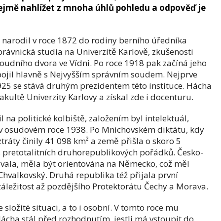
řejmě nahlížet z mnoha úhlů pohledu a odpověď je
 narodil v roce 1872 do rodiny berního úředníka
rávnická studia na Univerzitě Karlově, zkušenosti
soudního dvora ve Vídni. Po roce 1918 pak začíná jeho
pojil hlavně s Nejvyšším správním soudem. Nejprve
1925 se stává druhým prezidentem této instituce. Hácha
kultě Univerzity Karlovy a získal zde i docenturu.
 na politické kolbiště, založením byl intelektuál,
 v osudovém roce 1938. Po Mnichovském diktátu, kdy
ráty činily 41 098 km² a země přišla o skoro 5
, pretotalitních druhorepublikových pořádků. Česko-
zývala, měla být orientována na Německo, což měl
k Chvalkovský. Druhá republika též přijala první
 záležitost až pozdějšího Protektorátu Čechy a Morava.
 složité situaci, a to i osobní. V tomto roce mu
ácha stál před rozhodnutím, jestli má vstoupit do