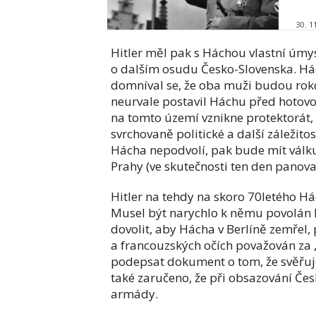
30. 1
Hitler měl pak s Háchou vlastní úmys
o dalším osudu Česko-Slovenska. Hác
domníval se, že oba muži budou rokova
neurvale postavil Háchu před hotov
na tomto území vznikne protektorát,
svrchovaně politické a další záležito
Hácha nepodvolí, pak bude mít válk
Prahy (ve skutečnosti ten den panov
Hitler na tehdy na skoro 70letého Hác
Musel být narychlo k němu povolán Hi
dovolit, aby Hácha v Berlíně zemřel, 
a francouzských očích považován za 
podepsat dokument o tom, že svěřuje
také zaručeno, že při obsazování Če
armády.