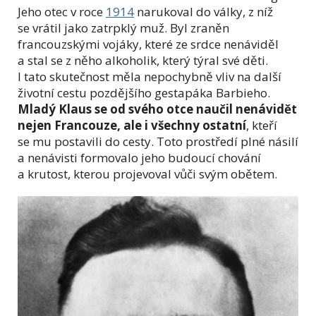
Jeho otec v roce
1914
narukoval do války, z níž
se vrátil jako zatrpklý muž. Byl zraněn
francouzskými vojáky, které ze srdce nenáviděl
a stal se z něho alkoholik, který týral své děti.
I tato skutečnost měla nepochybně vliv na další
životní cestu pozdějšího gestapáka Barbieho.
Mladý Klaus se od svého otce naučil nenávidět
nejen Francouze, ale i všechny ostatní
, kteří
se mu postavili do cesty. Toto prostředí plné násilí
a nenávisti formovalo jeho budoucí chování
a krutost, kterou projevoval vůči svým obětem.