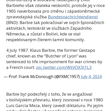
Barbieho však zdaleka neskončil, protože jej v roce
1965 naverbovala pro změnu i západoněmecká
zpravodajská služba
Bundesnachrichtendienst
(BND). Barbie tak pokračoval ve svých špionážních
aktivitách, tentokrát ve službách Západního
Německa, a zůstal v Bolívii, kde se stal
respektovaným členem tamní komunity.
4 July 1987. Klaus Barbie, the former Gestapo
chief, known as the “Butcher of Lyon” was
sentenced to life imprisonment for war crimes by
a French court.
pic.twitter.com/WtVOX3t1L3
— Prof. Frank McDonough (@FXMC1957)
July 4, 2024
Barbie byl podezřelý z toho, že se angažoval
v bolívijském převratu, který zosnoval v roce 1980
Luis García Meza, který zavedl diktaturu. Po jejím