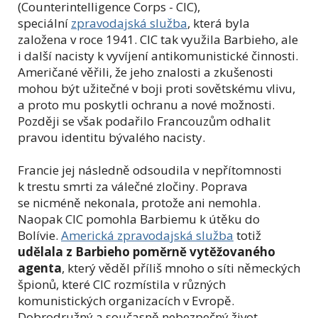
(Counterintelligence Corps - CIC),
speciální
zpravodajská služba
, která byla
založena v roce 1941. CIC tak využila Barbieho, ale
i další nacisty k vyvíjení antikomunistické činnosti.
Američané věřili, že jeho znalosti a zkušenosti
mohou být užitečné v boji proti sovětskému vlivu,
a proto mu poskytli ochranu a nové možnosti.
Později se však podařilo Francouzům odhalit
pravou identitu bývalého nacisty.
Francie jej následně odsoudila v nepřítomnosti
k trestu smrti za válečné zločiny. Poprava
se nicméně nekonala, protože ani nemohla.
Naopak CIC pomohla Barbiemu k útěku do
Bolívie.
Americká zpravodajská služba
totiž
udělala z Barbieho poměrně vytěžovaného
agenta
, který věděl příliš mnoho o síti německých
špionů, které CIC rozmístila v různých
komunistických organizacích v Evropě.
Dobrodružný a současně nebezpečný život