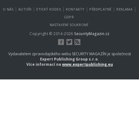
|
|
|
|
|
|
O NÁS
AUTOŘI
ETICKÝ KODEX
KONTAKTY
PŘEDPLATNÉ
REKLAMA
GDPR
NASTAVENÍ SOUKROMÍ
Copyright © 2014-2026
SecurityMagazin.cz
Vydavatelem zpravodajského webu SECURITY MAGAZÍN je společnost
Expert Publishing Group s.r.o.
Více informací na
www.expertpublishing.eu