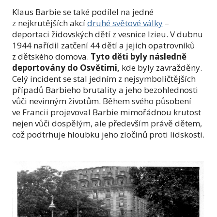
Klaus Barbie se také podílel na jedné
z nejkrutějších akcí
druhé světové války
–
deportaci židovských dětí z vesnice Izieu. V dubnu
1944 nařídil zatčení 44 dětí a jejich opatrovníků
z dětského domova.
Tyto děti byly následně
deportovány do Osvětimi,
kde byly zavražděny.
Celý incident se stal jedním z nejsymboličtějších
případů Barbieho brutality a jeho bezohlednosti
vůči nevinným životům. Během svého působení
ve Francii projevoval Barbie mimořádnou krutost
nejen vůči dospělým, ale především právě dětem,
což podtrhuje hloubku jeho zločinů proti lidskosti.