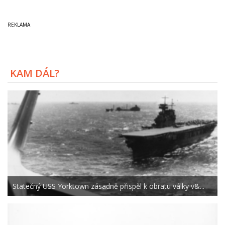
KAM DÁL?
Statečný USS Yorktown zásadně přispěl k obratu války v&...