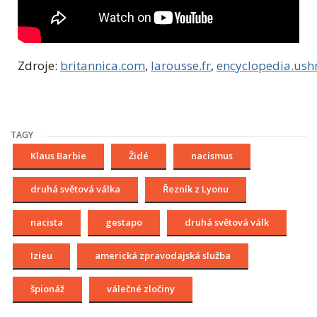
Zdroje:
britannica.com
,
larousse.fr
,
encyclopedia.us
TAGY
Klaus Barbie
Židé
nacismus
druhá světová válka
Řezník z Lyonu
nacista
gestapo
druhá světová válk
Izieu
americká zpravodajská služba
špionáž
válečné zločiny