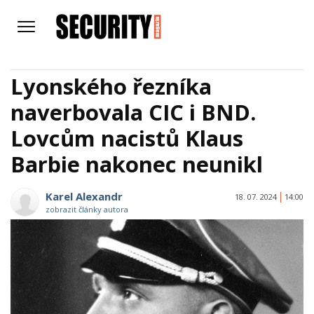
Lyonského řezníka
naverbovala CIC i BND.
Lovcům nacistů Klaus
Barbie nakonec neunikl
Karel Alexandr
18. 07. 2024
14:00
zobrazit články autora