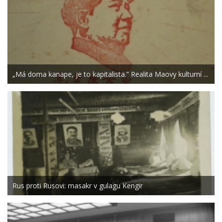
„Má doma kanape, je to kapitalista.” Realita Maovy kulturní ...
Rus proti Rusovi: masakr v gulagu Kengir