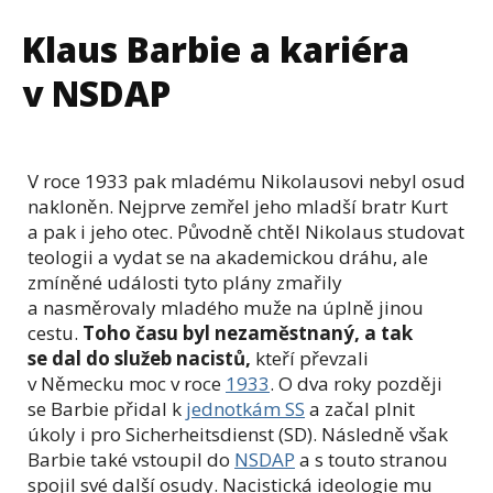
Klaus Barbie a kariéra
v NSDAP
V roce 1933 pak mladému Nikolausovi nebyl osud
nakloněn. Nejprve zemřel jeho mladší bratr Kurt
a pak i jeho otec. Původně chtěl Nikolaus studovat
teologii a vydat se na akademickou dráhu, ale
zmíněné události tyto plány zmařily
a nasměrovaly mladého muže na úplně jinou
cestu.
Toho času byl nezaměstnaný, a tak
se dal do služeb nacistů,
kteří převzali
v Německu moc v roce
1933
. O dva roky později
se Barbie přidal k
jednotkám SS
a začal plnit
úkoly i pro Sicherheitsdienst (SD). Následně však
Barbie také vstoupil do
NSDAP
a s touto stranou
spojil své další osudy. Nacistická ideologie mu