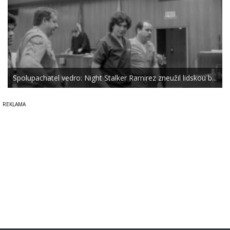
Spolupachatel vedro: Night Stalker Ramirez zneužil lidskou b...