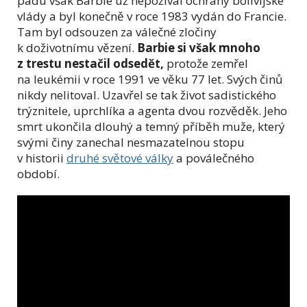
pádu však Barbie už nepožíval ochrany bolívijské
vlády a byl konečně v roce 1983 vydán do Francie.
Tam byl odsouzen za válečné zločiny
k doživotnímu vězení.
Barbie si však mnoho
z trestu nestačil odsedět,
protože zemřel
na leukémii v roce 1991 ve věku 77 let. Svých činů
nikdy nelitoval. Uzavřel se tak život sadistického
trýznitele, uprchlíka a agenta dvou rozvěděk. Jeho
smrt ukončila dlouhý a temný příběh muže, který
svými činy zanechal nesmazatelnou stopu
v historii
druhé světové války
a poválečného
období.