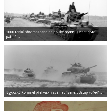
1000 tanků shromážděno na polské hranici. Deset divizí
patrně ...
Egyptský Rommel překvapil i své nadřízené. „Ústup vpřed“ ...