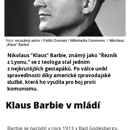
foto:
neznámý autor / Public Domain / Wikimedia Commons
/
Nikolaus
,,Klaus" Barbie
Nikolaus "Klaus" Barbie, známý jako "Řezník
z Lyonu," se z teologa stal jedním
z nejkrutějších gestapáků. Po válce unikl
spravedlnosti díky americké zpravodajské
službě, která ho využila pro boj proti
komunismu.
Klaus Barbie v mládí
Barbie se narodil v roce 1913 v Bad Godesbergu.