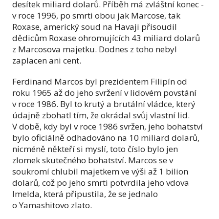
desítek miliard dolarů. Příběh má zvláštní konec -
v roce 1996, po smrti obou jak Marcose, tak
Roxase, americký soud na Havaji přisoudil
dědicům Roxase ohromujících 43 miliard dolarů
z Marcosova majetku. Dodnes z toho nebyl
zaplacen ani cent.
Ferdinand Marcos byl prezidentem Filipín od
roku 1965 až do jeho svržení v lidovém povstání
v roce 1986. Byl to krutý a brutální vládce, který
údajně zbohatl tím, že okrádal svůj vlastní lid.
V době, kdy byl v roce 1986 svržen, jeho bohatství
bylo oficiálně odhadováno na 10 miliard dolarů,
nicméně někteří si myslí, toto číslo bylo jen
zlomek skutečného bohatství. Marcos se v
soukromí chlubil majetkem ve výši až 1 bilion
dolarů, což po jeho smrti potvrdila jeho vdova
Imelda, která připustila, že se jednalo
o Yamashitovo zlato.