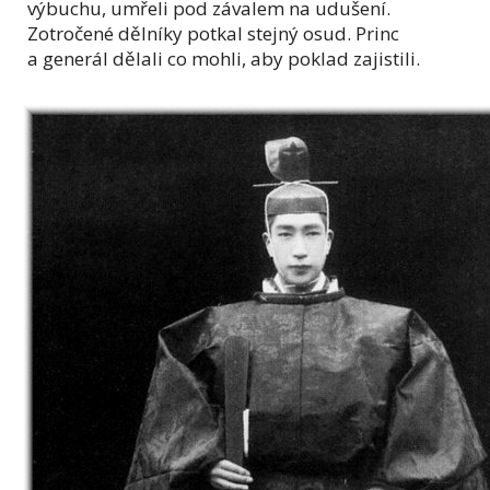
výbuchu, umřeli pod závalem na udušení.
Zotročené dělníky potkal stejný osud. Princ
a generál dělali co mohli, aby poklad zajistili.