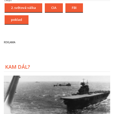
TAGY
2. světová válka
CIA
FBI
poklad
KAM DÁL?