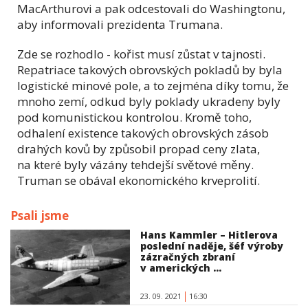
MacArthurovi a pak odcestovali do Washingtonu,
aby informovali prezidenta Trumana.
Zde se rozhodlo - kořist musí zůstat v tajnosti.
Repatriace takových obrovských pokladů by byla
logistické minové pole, a to zejména díky tomu, že
mnoho zemí, odkud byly poklady ukradeny byly
pod komunistickou kontrolou. Kromě toho,
odhalení existence takových obrovských zásob
drahých kovů by způsobil propad ceny zlata,
na které byly vázány tehdejší světové měny.
Truman se obával ekonomického krveprolití.
Psali jsme
Hans Kammler – Hitlerova
poslední naděje, šéf výroby
zázračných zbraní
v amerických ...
23. 09. 2021
16:30