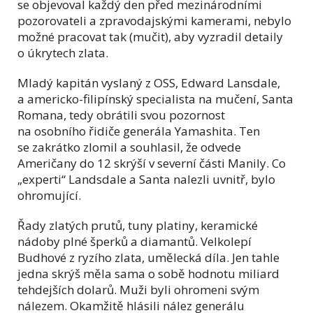
se objevoval každý den před mezinárodními
pozorovateli a zpravodajskými kamerami, nebylo
možné pracovat tak (mučit), aby vyzradil detaily
o úkrytech zlata.
Mladý kapitán vyslaný z OSS, Edward Lansdale,
a americko-filipínský specialista na mučení, Santa
Romana, tedy obrátili svou pozornost
na osobního řidiče generála Yamashita. Ten
se zakrátko zlomil a souhlasil, že odvede
Američany do 12 skrýší v severní části Manily. Co
„experti“ Landsdale a Santa nalezli uvnitř, bylo
ohromující.
Řady zlatých prutů, tuny platiny, keramické
nádoby plné šperků a diamantů. Velkolepí
Budhové z ryzího zlata, umělecká díla. Jen tahle
jedna skrýš měla sama o sobě hodnotu miliard
tehdejších dolarů. Muži byli ohromeni svým
nálezem. Okamžitě hlásili nález generálu