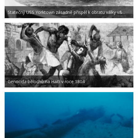
Statečný USS Yorktown zásadně přispěl k obratu války v&...
Genocida bělochů na Haiti v roce 1804