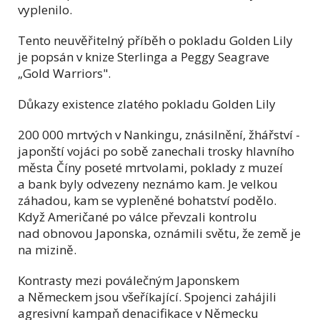
vyplenilo.
Tento neuvěřitelný příběh o pokladu Golden Lily
je popsán v knize Sterlinga a Peggy Seagrave
„Gold Warriors".
Důkazy existence zlatého pokladu Golden Lily
200 000 mrtvých v Nankingu, znásilnění, žhářství -
japonští vojáci po sobě zanechali trosky hlavního
města Číny poseté mrtvolami, poklady z muzeí
a bank byly odvezeny neznámo kam. Je velkou
záhadou, kam se vypleněné bohatství podělo.
Když Američané po válce převzali kontrolu
nad obnovou Japonska, oznámili světu, že země je
na mizině.
Kontrasty mezi poválečným Japonskem
a Německem jsou všeříkající. Spojenci zahájili
agresivní kampaň denacifikace v Německu