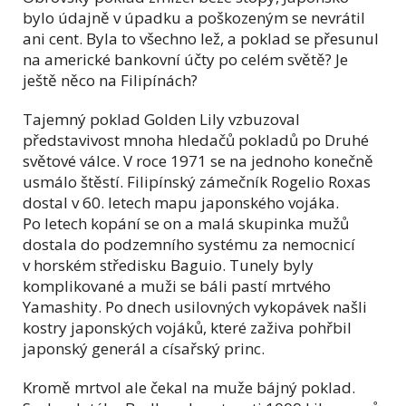
bylo údajně v úpadku a poškozeným se nevrátil
ani cent. Byla to všechno lež, a poklad se přesunul
na americké bankovní účty po celém světě? Je
ještě něco na Filipínách?
Tajemný poklad Golden Lily vzbuzoval
představivost mnoha hledačů pokladů po Druhé
světové válce. V roce 1971 se na jednoho konečně
usmálo štěstí. Filipínský zámečník Rogelio Roxas
dostal v 60. letech mapu japonského vojáka.
Po letech kopání se on a malá skupinka mužů
dostala do podzemního systému za nemocnicí
v horském středisku Baguio. Tunely byly
komplikované a muži se báli pastí mrtvého
Yamashity. Po dnech usilovných vykopávek našli
kostry japonských vojáků, které zaživa pohřbil
japonský generál a císařský princ.
Kromě mrtvol ale čekal na muže bájný poklad.