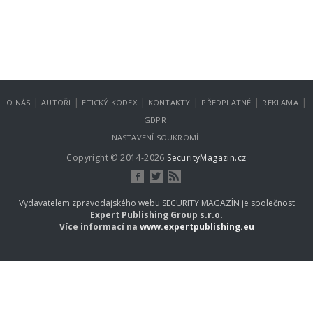
|
|
|
|
|
|
O NÁS
AUTOŘI
ETICKÝ KODEX
KONTAKTY
PŘEDPLATNÉ
REKLAMA
GDPR
NASTAVENÍ SOUKROMÍ
Copyright © 2014-2026
SecurityMagazin.cz
Vydavatelem zpravodajského webu SECURITY MAGAZÍN je společnost
Expert Publishing Group s.r.o.
Více informací na
www.expertpublishing.eu