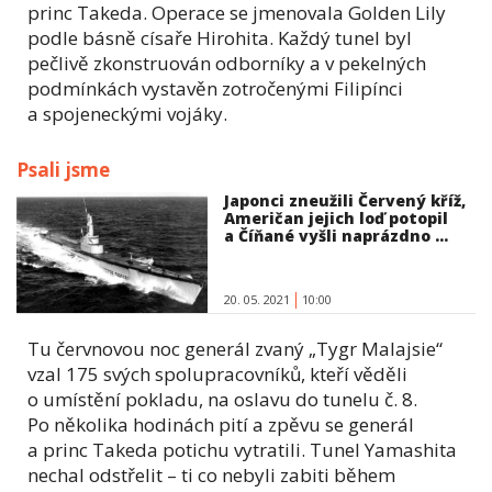
princ Takeda. Operace se jmenovala Golden Lily
podle básně císaře Hirohita. Každý tunel byl
pečlivě zkonstruován odborníky a v pekelných
podmínkách vystavěn zotročenými Filipínci
a spojeneckými vojáky.
Psali jsme
Japonci zneužili Červený kříž,
Američan jejich loď potopil
a Číňané vyšli naprázdno ...
20. 05. 2021
10:00
Tu červnovou noc generál zvaný „Tygr Malajsie“
vzal 175 svých spolupracovníků, kteří věděli
o umístění pokladu, na oslavu do tunelu č. 8.
Po několika hodinách pití a zpěvu se generál
a princ Takeda potichu vytratili. Tunel Yamashita
nechal odstřelit – ti co nebyli zabiti během