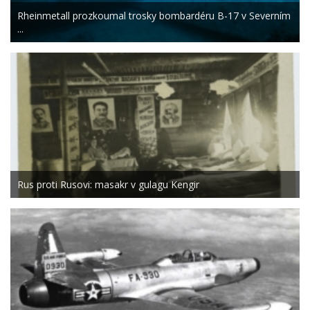
Rheinmetall prozkoumal trosky bombardéru B-17 v Severním
...
Rus proti Rusovi: masakr v gulagu Kengir