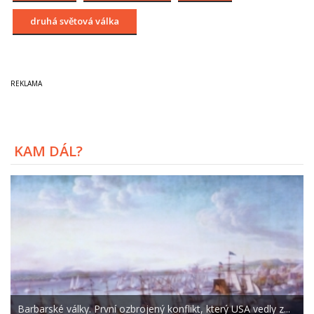
druhá světová válka
KAM DÁL?
Barbarské války. První ozbrojený konflikt, který USA vedly z...