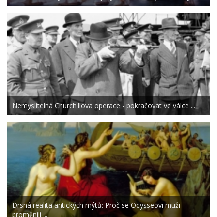
Nemyslitelná Churchillova operace - pokračovat ve válce ...
Drsná realita antických mýtů: Proč se Odysseovi muži
proměnili ...