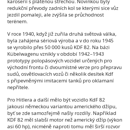
karoserií s plátěnou střechou. Novinkou byly
redukční převody zadních kol se kterými sice vůz
jezdil pomaleji, ale zvýšila se průchodnost
terénem.
V roce 1940, když již zuřila druhá světová válka,
byla zahájena sériová výroba a v do roku 1945
se vyrobilo přes 50 000 kusů KDF 82. Na bázi
Kübelwagenu vznikly v období 1942–1943
prototypy polopásových vozidel určených pro
východní frontu či dvoumístné verze pro přepravu
sudů, osvětlovacích vozů či několik desítek Kdf
s připevněnými imitacemi tanků pro oklamaní
nepřítele.
Pro Hitlera a další mělo být vozidlo KdF 82
jakousi německou variantou amerického džípu,
byť se zde samozřejmě našly rozdíly. Například
KDF 82 měl slabší motor než americký džíp (výkon
asi 60 hp), nicméně naproti tomu měl širší rozvor