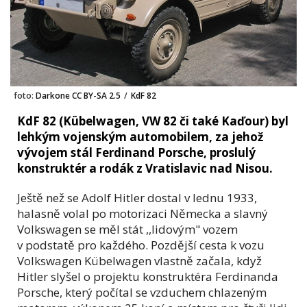
foto:
Darkone CC BY-SA 2.5
/
KdF 82
KdF 82 (Kübelwagen, VW 82 či také Kaďour) byl
lehkým vojenským automobilem, za jehož
vývojem stál Ferdinand Porsche, proslulý
konstruktér a rodák z Vratislavic nad Nisou.
Ještě než se Adolf Hitler dostal v lednu 1933,
halasně volal po motorizaci Německa a slavný
Volkswagen se měl stát ,,lidovým" vozem
v podstatě pro každého. Pozdější cesta k vozu
Volkswagen Kübelwagen vlastně začala, když
Hitler slyšel o projektu konstruktéra Ferdinanda
Porsche, který počítal se vzduchem chlazeným