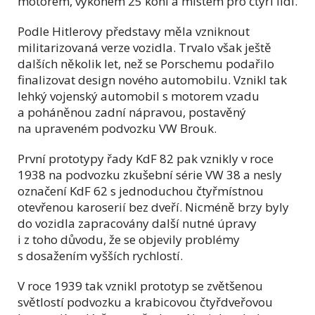
motorem, výkonem 25 koní a místem pro čtyři lidi.
Podle Hitlerovy představy měla vzniknout
militarizovaná verze vozidla. Trvalo však ještě
dalších několik let, než se Porschemu podařilo
finalizovat design nového automobilu. Vznikl tak
lehký vojenský automobil s motorem vzadu
a poháněnou zadní nápravou, postavěný
na upraveném podvozku VW Brouk.
První prototypy řady KdF 82 pak vznikly v roce
1938 na podvozku zkušební série VW 38 a nesly
označení KdF 62 s jednoduchou čtyřmístnou
otevřenou karoserií bez dveří. Nicméně brzy byly
do vozidla zapracovány další nutné úpravy
i z toho důvodu, že se objevily problémy
s dosažením vyšších rychlostí.
V roce 1939 tak vznikl prototyp se zvětšenou
světlostí podvozku a krabicovou čtyřdveřovou