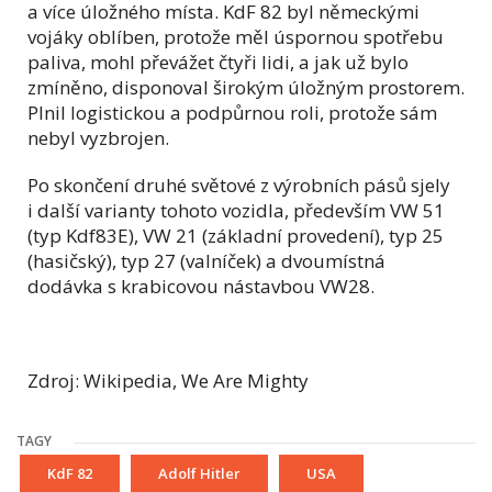
a více úložného místa. KdF 82 byl německými
vojáky oblíben, protože měl úspornou spotřebu
paliva, mohl převážet čtyři lidi, a jak už bylo
zmíněno, disponoval širokým úložným prostorem.
Plnil logistickou a podpůrnou roli, protože sám
nebyl vyzbrojen.
Po skončení druhé světové z výrobních pásů sjely
i další varianty tohoto vozidla, především VW 51
(typ Kdf83E), VW 21 (základní provedení), typ 25
(hasičský), typ 27 (valníček) a dvoumístná
dodávka s krabicovou nástavbou VW28.
Zdroj: Wikipedia, We Are Mighty
TAGY
KdF 82
Adolf Hitler
USA