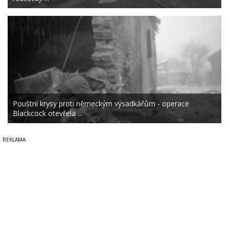
Pouštní krysy proti německým výsadkářům - operace
Blackcock otevřela ...