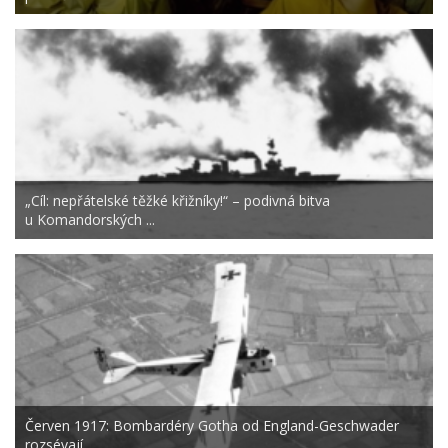
„Cíl: nepřátelské těžké křižníky!“ – podivná bitva
u Komandorských ...
Červen 1917: Bombardéry Gotha od England-Geschwader
rozsévají ...