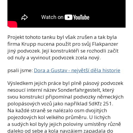
Projekt tohoto tanku byl však zrušen a tak byla
firma Krupp nucena použít pro svůj Flakpanzer
jiný podvozek. Její konstruktéři se rozhodli začít
od nuly a vyvinout podvozek zcela nový.
psali jsme:
Dora a Gustav - největší děla historie
Výsledkem jejich práce byl plně pásový podvozek
nesoucí interní název Sonderfahrgestelt, který
svou konstrukcí připomínal podvozky německých
polopásových vozů jako například SdKfz 251.
Na každé straně se nalézalo osm dvojitých
pojezdových kol velkého průměru. U lichých
a sudých kol byly jejich poloviny umístěny různě
daleko od sebe a kola navzájem zapadala do