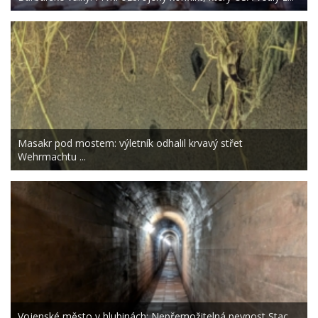
Masakr pod mostem: výletník odhalil krvavý střet
Wehrmachtu ...
Vojenské město v hlubinách: Nepřemožitelná pevnost Stac...