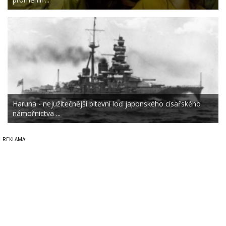
Haruna - nejužitečnější bitevní loď japonského císařského
námořnictva ...