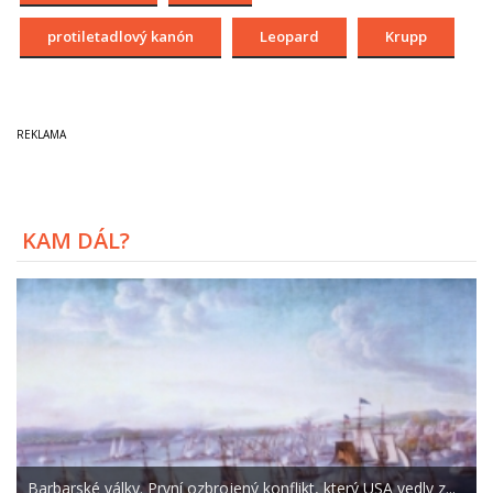
protiletadlový kanón
Leopard
Krupp
KAM DÁL?
Barbarské války. První ozbrojený konflikt, který USA vedly z...