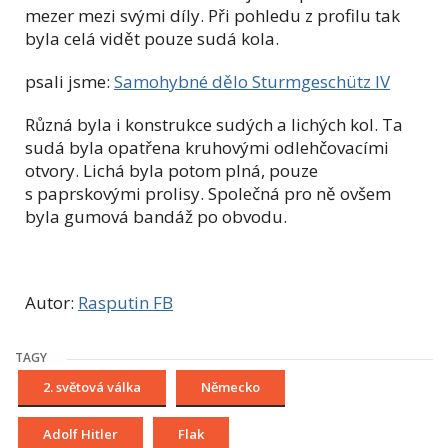
mezer mezi svými díly. Při pohledu z profilu tak
byla celá vidět pouze sudá kola.
psali jsme:
Samohybné dělo Sturmgeschütz IV
Různá byla i konstrukce sudých a lichých kol. Ta
sudá byla opatřena kruhovými odlehčovacími
otvory. Lichá byla potom plná, pouze
s paprskovými prolisy. Společná pro ně ovšem
byla gumová bandáž po obvodu.
Autor:
Rasputin FB
TAGY
2. světová válka
Německo
Adolf Hitler
Flak