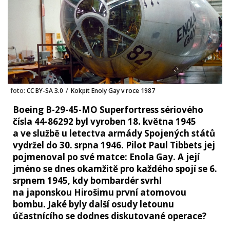
foto:
CC BY-SA 3.0
/
Kokpit Enoly Gay v roce 1987
Boeing B-29-45-MO Superfortress sériového
čísla 44-86292 byl vyroben 18. května 1945
a ve službě u letectva armády Spojených států
vydržel do 30. srpna 1946. Pilot Paul Tibbets jej
pojmenoval po své matce: Enola Gay. A její
jméno se dnes okamžitě pro každého spojí se 6.
srpnem 1945, kdy bombardér svrhl
na japonskou Hirošimu první atomovou
bombu. Jaké byly další osudy letounu
účastnícího se dodnes diskutované operace?