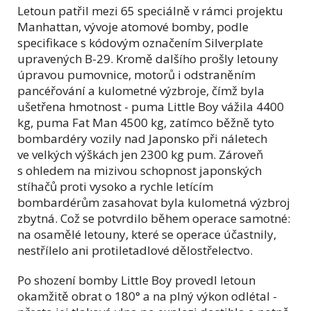
Letoun patřil mezi 65 speciálně v rámci projektu
Manhattan, vývoje atomové bomby, podle
specifikace s kódovým označením Silverplate
upravených B-29. Kromě dalšího prošly letouny
úpravou pumovnice, motorů i odstraněním
pancéřování a kulometné výzbroje, čímž byla
ušetřena hmotnost - puma Little Boy vážila 4400
kg, puma Fat Man 4500 kg, zatímco běžně tyto
bombardéry vozily nad Japonsko při náletech
ve velkých výškách jen 2300 kg pum. Zároveň
s ohledem na mizivou schopnost japonských
stíhačů proti vysoko a rychle letícím
bombardérům zasahovat byla kulometná výzbroj
zbytná. Což se potvrdilo během operace samotné:
na osamělé letouny, které se operace účastnily,
nestřílelo ani protiletadlové dělostřelectvo.
Po shození bomby Little Boy provedl letoun
okamžitě obrat o 180° a na plný výkon odlétal -