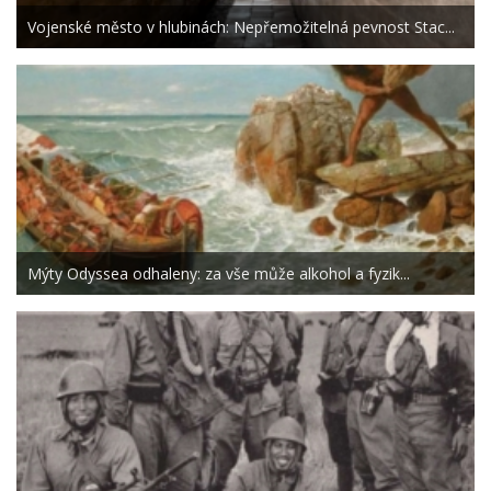
Vojenské město v hlubinách: Nepřemožitelná pevnost Stac...
Mýty Odyssea odhaleny: za vše může alkohol a fyzik...