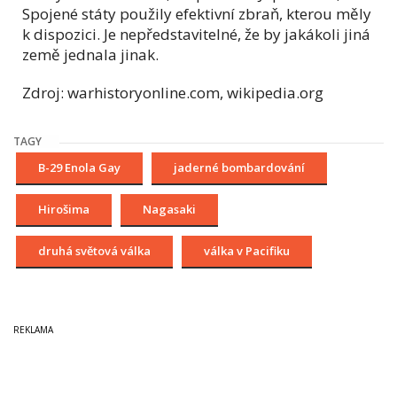
Spojené státy použily efektivní zbraň, kterou měly
k dispozici. Je nepředstavitelné, že by jakákoli jiná
země jednala jinak.
Zdroj: warhistoryonline.com, wikipedia.org
TAGY
B-29 Enola Gay
jaderné bombardování
Hirošima
Nagasaki
druhá světová válka
válka v Pacifiku