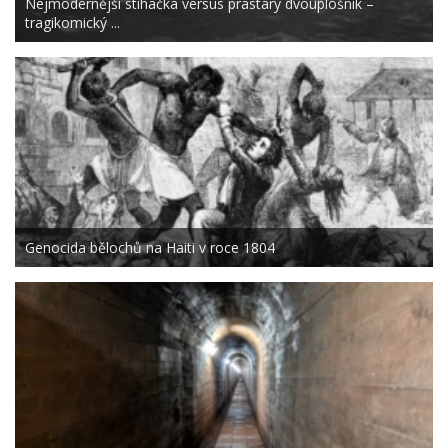
Nejmodernější stíhačka versus prastarý dvouplošník –
tragikomický ...
Genocida bělochů na Haiti v roce 1804