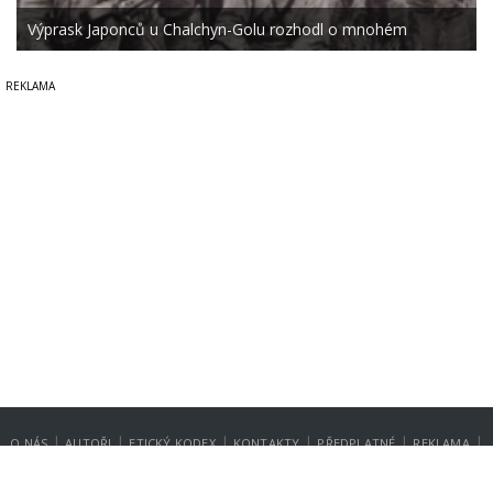
Výprask Japonců u Chalchyn-Golu rozhodl o mnohém
|
|
|
|
|
|
O NÁS
AUTOŘI
ETICKÝ KODEX
KONTAKTY
PŘEDPLATNÉ
REKLAMA
GDPR