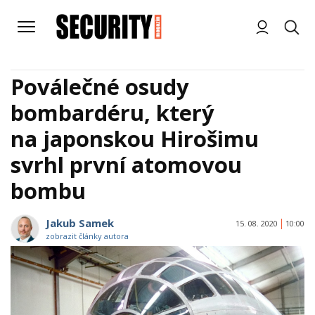
Poválečné osudy
bombardéru, který
na japonskou Hirošimu
svrhl první atomovou
bombu
Jakub Samek
15. 08. 2020
10:00
zobrazit články autora