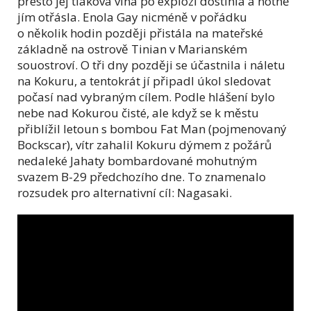
přesto jej tlaková vlna po explozi dostihla a notně
jím otřásla. Enola Gay nicméně v pořádku
o několik hodin později přistála na mateřské
základně na ostrově Tinian v Marianském
souostroví. O tři dny později se účastnila i náletu
na Kokuru, a tentokrát jí připadl úkol sledovat
počasí nad vybraným cílem. Podle hlášení bylo
nebe nad Kokurou čisté, ale když se k městu
přiblížil letoun s bombou Fat Man (pojmenovaný
Bockscar), vítr zahalil Kokuru dýmem z požárů
nedaleké Jahaty bombardované mohutným
svazem B-29 předchozího dne. To znamenalo
rozsudek pro alternativní cíl: Nagasaki.