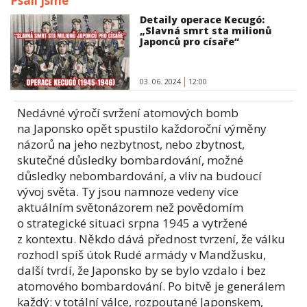
Psali jsme
Detaily operace Kecugó:
„Slavná smrt sta milionů
Japonců pro císaře“
03. 06. 2024
12:00
Nedávné výročí svržení atomových bomb
na Japonsko opět spustilo každoroční výměny
názorů na jeho nezbytnost, nebo zbytnost,
skutečné důsledky bombardování, možné
důsledky nebombardování, a vliv na budoucí
vývoj světa. Ty jsou namnoze vedeny více
aktuálním světonázorem než povědomím
o strategické situaci srpna 1945 a vytržené
z kontextu. Někdo dává přednost tvrzení, že válku
rozhodl spíš útok Rudé armády v Mandžusku,
další tvrdí, že Japonsko by se bylo vzdalo i bez
atomového bombardování. Po bitvě je generálem
každý: v totální válce, rozpoutané Japonskem,