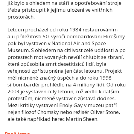
již bylo s ohledem na stáří a opotřebování stroje
třeba přistoupit k jejímu uložení ve vnitřních
prostorách.
Letoun procházel od roku 1984 restaurováním
a u příležitosti 50. výročí bombardování Hirošimy
pak byl vystaven v National Air and Space
Museum. S ohledem na citlivost celé události a po
protestech motivovaných nevůlí chlubit se zbraní,
která způsobila smrt desetitisíců lidí, byla
veřejnosti zpřístupněna jen část letounu. Projekt
měl nicméně značný úspěch a do roku 1998
si bombardér prohlédlo na 4 miliony lidí. Od roku
2003 je vystaven celý letoun, což vedlo k dalším
protestům, nicméně vystaven zůstává dodnes.
Mezi kritiky vystavení Enoly Gay v muzeu patří
nejen filozof Chomsky nebo režisér Oliver Stone,
ale také například herec Martin Sheen.