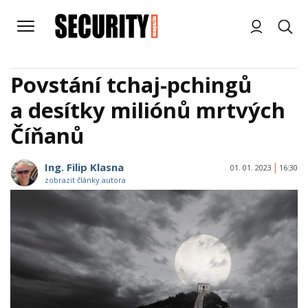
Povstání tchaj-pchingů
a desítky miliónů mrtvých
Číňanů
Ing. Filip Klasna
01. 01. 2023
16:30
zobrazit články autora