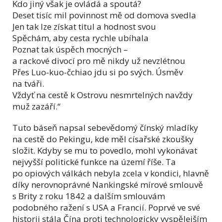
Kdo jiný však je ovládá a spoutá?
Deset tisíc mil povinnost mě od domova svedla
Jen tak lze získat titul a hodnost svou
Spěchám, aby cesta rychle ubíhala
Poznat tak úspěch mocných –
a rackové divocí pro mě nikdy už nevzlétnou
Přes Luo-kuo-čchiao jdu si po svých. Úsměv
na tváři.
Vždyť na cestě k Ostrovu nesmrtelných navždy
muž zazáří.“
Tuto báseň napsal sebevědomý čínský mladíky
na cestě do Pekingu, kde měl císařské zkoušky
složit. Kdyby se mu to povedlo, mohl vykonávat
nejvyšší politické funkce na území říše. Ta
po opiových válkách nebyla zcela v kondici, hlavně
díky nerovnoprávné Nankingské mírové smlouvě
s Brity z roku 1842 a dalším smlouvám
podobného ražení s USA a Francií. Poprvé ve své
historii stála Čína proti technologicky vyspělejším