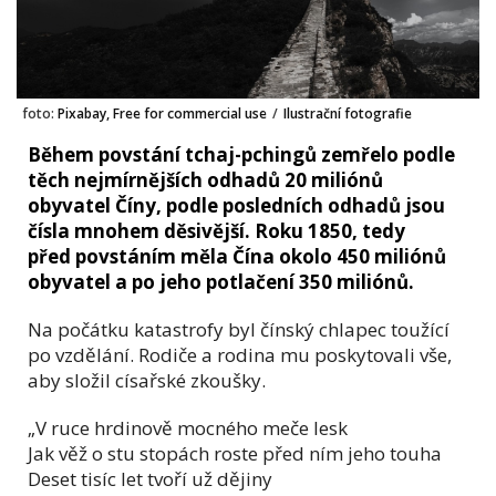
foto:
Pixabay, Free for commercial use
/
Ilustrační fotografie
Během povstání tchaj-pchingů zemřelo podle
těch nejmírnějších odhadů 20 miliónů
obyvatel Číny, podle posledních odhadů jsou
čísla mnohem děsivější. Roku 1850, tedy
před povstáním měla Čína okolo 450 miliónů
obyvatel a po jeho potlačení 350 miliónů.
Na počátku katastrofy byl čínský chlapec toužící
po vzdělání. Rodiče a rodina mu poskytovali vše,
aby složil císařské zkoušky.
„V ruce hrdinově mocného meče lesk
Jak věž o stu stopách roste před ním jeho touha
Deset tisíc let tvoří už dějiny