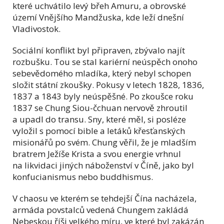
které uchvátilo levý břeh Amuru, a obrovské
území Vnějšího Mandžuska, kde leží dnešní
Vladivostok.
Sociální konflikt byl připraven, zbývalo najít
rozbušku. Tou se stal kariérní neúspěch onoho
sebevědomého mladíka, který nebyl schopen
složit státní zkoušky. Pokusy v letech 1828, 1836,
1837 a 1843 byly neúspěšné. Po zkoušce roku
1837 se Chung Siou-čchuan nervově zhroutil
a upadl do transu. Sny, které měl, si posléze
vyložil s pomocí bible a letáků křesťanských
misionářů po svém. Chung věřil, že je mladším
bratrem Ježíše Krista a svou energie vrhnul
na likvidaci jiných náboženství v Číně, jako byl
konfucianismus nebo buddhismus.
V chaosu ve kterém se tehdejší Čína nacházela,
armáda povstalců vedená Chungem zakládá
Nebeskou říši velkého míru, ve které byl zakázán