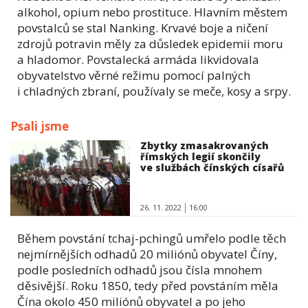
alkohol, opium nebo prostituce. Hlavním městem
povstalců se stal Nanking. Krvavé boje a ničení
zdrojů potravin měly za důsledek epidemii moru
a hladomor. Povstalecká armáda likvidovala
obyvatelstvo věrné režimu pomocí palných
i chladných zbraní, používaly se meče, kosy a srpy.
Psali jsme
Zbytky zmasakrovaných
římských legií skončily
ve službách čínských císařů
26. 11. 2022
16:00
Během povstání tchaj-pchingů umřelo podle těch
nejmírnějších odhadů 20 miliónů obyvatel Číny,
podle posledních odhadů jsou čísla mnohem
děsivější. Roku 1850, tedy před povstáním měla
Čína okolo 450 miliónů obyvatel a po jeho