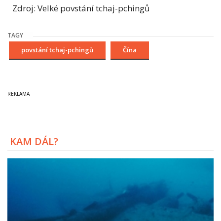
Zdroj: Velké povstání tchaj-pchingů
TAGY
povstání tchaj-pchingů
Čína
KAM DÁL?