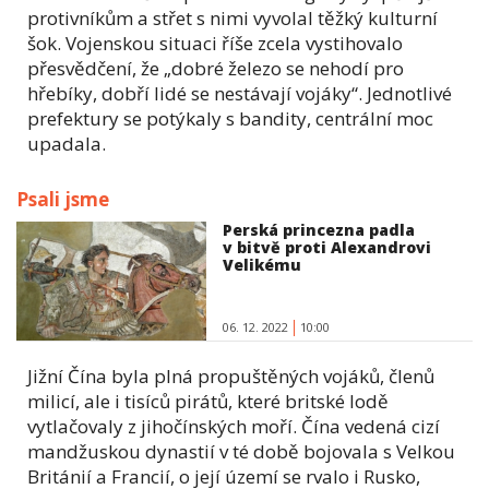
protivníkům a střet s nimi vyvolal těžký kulturní
šok. Vojenskou situaci říše zcela vystihovalo
přesvědčení, že „dobré železo se nehodí pro
hřebíky, dobří lidé se nestávají vojáky“. Jednotlivé
prefektury se potýkaly s bandity, centrální moc
upadala.
Psali jsme
Perská princezna padla
v bitvě proti Alexandrovi
Velikému
06. 12. 2022
10:00
Jižní Čína byla plná propuštěných vojáků, členů
milicí, ale i tisíců pirátů, které britské lodě
vytlačovaly z jihočínských moří. Čína vedená cizí
mandžuskou dynastií v té době bojovala s Velkou
Británií a Francií, o její území se rvalo i Rusko,