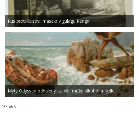
Rus proti Rusovi: masakr v gulagu Kengir
Mýty Odyssea odhaleny: za vše může alkohol a fyzik...