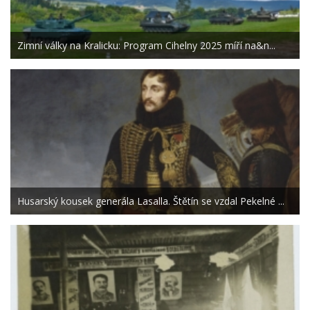
Zimní války na Kralicku: Program Cihelny 2025 míří na&n...
Husarský kousek generála Lasalla. Štětín se vzdal Pekelné ...