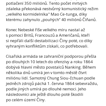
potlačení 350 miliónů. Tento počet mrtvých
zdaleka překonává nestvůrný komunistický režim
,,velkého kormidelníka" Mao Ce-tunga, díky
kterému zahynulo „pouhých“ 40 miliónů Číňanů.
Konec Nebeské říše velkého míru nastal až
s pomocí Britů, Francouzů a Američanů, kteří
si nepřáli další destabilizaci Číny poté, co díky
vyhraným konfliktům získali, co potřebovali.
Císařská armáda se zahraniční podporou přešla
po dlouhých 10 letech do ofenzívy a roku 1864
dobývá hlavní město povstalců Nanking. Během
několika dnů umírá jen v tomto městě čtvrt
miliónu lidí. Samotný Chung Siou-čchuan podle
jedněch zdrojů páchá 1. června 1864 sebevraždu,
podle jiných umírá po dlouhé nemoci. Jeho
následovníci ale ještě dlouho poté škodili
po celém území Číny.