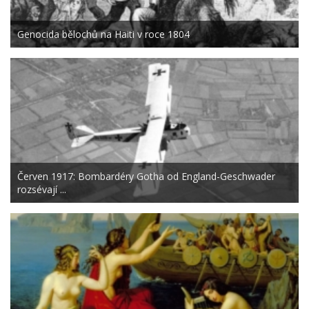
Genocida bělochů na Haiti v roce 1804
Červen 1917: Bombardéry Gotha od England-Geschwader
rozsévají ...