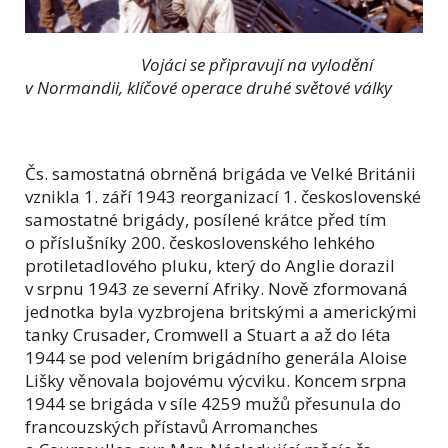
Vojáci se připravují na vylodění
v Normandii, klíčové operace druhé světové války
Čs. samostatná obrněná brigáda ve Velké Británii
vznikla 1. září 1943 reorganizací 1. československé
samostatné brigády, posílené krátce před tím
o příslušníky 200. československého lehkého
protiletadlového pluku, který do Anglie dorazil
v srpnu 1943 ze severní Afriky. Nově zformovaná
jednotka byla vyzbrojena britskými a americkými
tanky Crusader, Cromwell a Stuart a až do léta
1944 se pod velením brigádního generála Aloise
Lišky věnovala bojovému výcviku. Koncem srpna
1944 se brigáda v síle 4259 mužů přesunula do
francouzských přístavů Arromanches