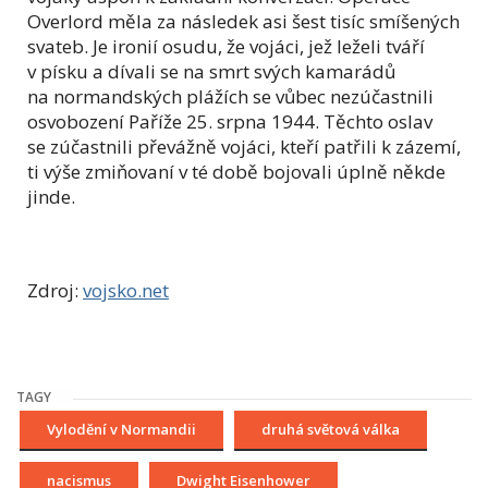
Overlord měla za následek asi šest tisíc smíšených
svateb. Je ironií osudu, že vojáci, jež leželi tváří
v písku a dívali se na smrt svých kamarádů
na normandských plážích se vůbec nezúčastnili
osvobození Paříže 25. srpna 1944. Těchto oslav
se zúčastnili převážně vojáci, kteří patřili k zázemí,
ti výše zmiňovaní v té době bojovali úplně někde
jinde.
Zdroj:
vojsko.net
TAGY
Vylodění v Normandii
druhá světová válka
nacismus
Dwight Eisenhower