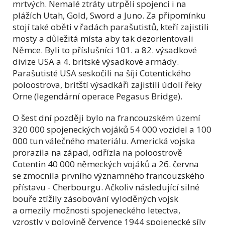
mrtvých. Nemalé ztráty utrpěli spojenci i na
plážích Utah, Gold, Sword a Juno. Za připomínku
stojí také oběti v řadách parašutistů, kteří zajistili
mosty a důležitá místa aby tak dezorientovali
Němce. Byli to příslušníci 101. a 82. výsadkové
divize USA a 4. britské výsadkové armády.
Parašutisté USA seskočili na šíji Cotentického
poloostrova, britští výsadkáři zajistili údolí řeky
Orne (legendární operace Pegasus Bridge).
O šest dní později bylo na francouzském území
320 000 spojeneckých vojáků 54 000 vozidel a 100
000 tun válečného materiálu. Americká vojska
prorazila na západ, odřízla na poloostrově
Cotentin 40 000 německých vojáků a 26. června
se zmocnila prvního významného francouzského
přístavu - Cherbourgu. Ačkoliv následující silné
bouře ztížily zásobování vyloděných vojsk
a omezily možnosti spojeneckého letectva,
vzrostly v polovině července 1944 spojenecké síly