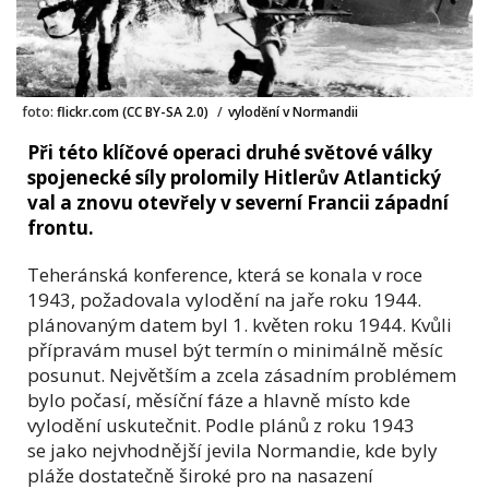
foto:
flickr.com (CC BY-SA 2.0)
/
vylodění v Normandii
Při této klíčové operaci druhé světové války
spojenecké síly prolomily Hitlerův Atlantický
val a znovu otevřely v severní Francii západní
frontu.
Teheránská konference, která se konala v roce
1943, požadovala vylodění na jaře roku 1944.
plánovaným datem byl 1. květen roku 1944. Kvůli
přípravám musel být termín o minimálně měsíc
posunut. Největším a zcela zásadním problémem
bylo počasí, měsíční fáze a hlavně místo kde
vylodění uskutečnit. Podle plánů z roku 1943
se jako nejvhodnější jevila Normandie, kde byly
pláže dostatečně široké pro na nasazení