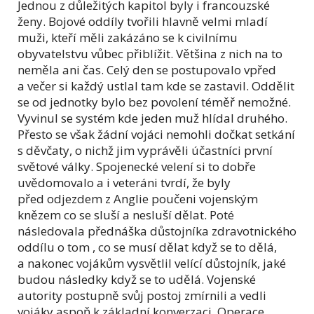
Jednou z důležitých kapitol byly i francouzské
ženy. Bojové oddíly tvořili hlavně velmi mladí
muži, kteří měli zakázáno se k civilnímu
obyvatelstvu vůbec přiblížit. Většina z nich na to
neměla ani čas. Celý den se postupovalo vpřed
a večer si každý ustlal tam kde se zastavil. Oddělit
se od jednotky bylo bez povolení téměř nemožné.
Vyvinul se systém kde jeden muž hlídal druhého.
Přesto se však žádní vojáci nemohli dočkat setkání
s děvčaty, o nichž jim vyprávěli účastníci první
světové války. Spojenecké velení si to dobře
uvědomovalo a i veteráni tvrdí, že byly
před odjezdem z Anglie poučeni vojenským
knězem co se sluší a nesluší dělat. Poté
následovala přednáška důstojníka zdravotnického
oddílu o tom , co se musí dělat když se to dělá,
a nakonec vojákům vysvětlil velící důstojník, jaké
budou následky když se to udělá. Vojenské
autority postupně svůj postoj zmírnili a vedli
vojáky aspoň k základní konverzaci. Operace