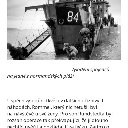
Vylodění spojenců
na jedné z normandských pláží
Úspěch vylodění tkvěl i v dalších příznivých
náhodách. Rommel, který nic netušil byl
na návštěvě u své ženy. Pro von Rundstedta byl
rozsah operace tak překvapující, že jí dlouho
nechtěl uvěřit a pokládal jí za léčku. Zatím co