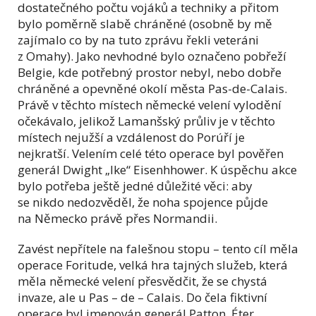
dostatečného počtu vojáků a techniky a přitom
bylo poměrně slabě chráněné (osobně by mě
zajímalo co by na tuto zprávu řekli veteráni
z Omahy). Jako nevhodné bylo označeno pobřeží
Belgie, kde potřebný prostor nebyl, nebo dobře
chráněné a opevněné okolí města Pas-de-Calais.
Právě v těchto místech německé velení vylodění
očekávalo, jelikož Lamanšský průliv je v těchto
místech nejužší a vzdálenost do Porúří je
nejkratší. Velením celé této operace byl pověřen
generál Dwight „Ike“ Eisenhhower. K úspěchu akce
bylo potřeba ještě jedné důležité věci: aby
se nikdo nedozvěděl, že noha spojence půjde
na Německo právě přes Normandii.
Zavést nepřítele na falešnou stopu – tento cíl měla
operace Foritude, velká hra tajných služeb, která
měla německé velení přesvědčit, že se chystá
invaze, ale u Pas – de – Calais. Do čela fiktivní
operace byl jmenován generál Patton. Éter