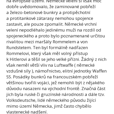
na evropské území. Německé velení si však moc
dobře uvědomovalo, že zaminované pobřeží
a železo-betonové bunkry a protipěchotní
a protitankové zátarasy nemohou spojence
zastavit, ale pouze zpomalit. Německé vrchní
velení nepodléhalo jedinému muži na rozdíl od
spojeneckého a proto bylo poznamenané určitou
rivalitou mezi maršály Rommelem a von
Rundstetem. Ten byl formálně nadřazen
Rommelovi, který však měl volný přístup
k Hitlerovi a těšil se jeho velké přízni. Žádný z nich
však neměl větší vliv na Luftwaffe ( německé
vzdušné síly ), námořnictvo, elitní jednotky Waffen
SS. Posádky bunkrů na francouzském pobřeží
většinou tvořili vojáci, jež nemohli být z nějakého
důvodu nasazeni na východní frontě. Značná část
jich byla ruské či gruzínské národnosti a dále tzv.
Volksdeutsche, lidé německého původu žijící
mimo území Německa, jimž často chybělo
vlastenecké nadšení.