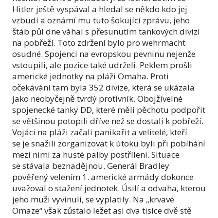
Hitler ještě vyspával a hledal se někdo kdo jej
vzbudí a oznámí mu tuto šokující zprávu, jeho
štáb půl dne váhal s přesunutím tankových divizí
na pobřeží. Toto zdržení bylo pro wehrmacht
osudné. Spojenci na evropskou pevninu nejenže
vstoupili, ale pozice také udrželi. Peklem prošli
americké jednotky na pláži Omaha. Proti
očekávání tam byla 352 divize, která se ukázala
jako neobyčejně tvrdý protivník. Obojživelné
spojenecké tanky DD, které měli pěchotu podpořit
se většinou potopili dříve než se dostali k pobřeží.
Vojáci na pláži začali panikařit a velitelé, kteří
se je snažili zorganizovat k útoku byli při pobíhání
mezi nimi za husté palby postříleni. Situace
se stávala beznadějnou. Generál Bradley
pověřený velením 1. americké armády dokonce
uvažoval o stažení jednotek. Úsilí a odvaha, kterou
jeho muži vyvinuli, se vyplatily. Na „krvavé
Omaze“ však zůstalo ležet asi dva tisíce dvě stě