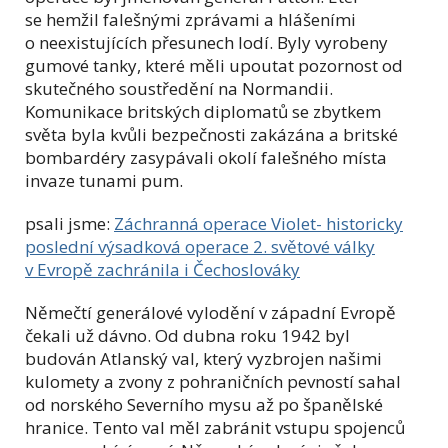
se hemžil falešnými zprávami a hlášeními
o neexistujících přesunech lodí. Byly vyrobeny
gumové tanky, které měli upoutat pozornost od
skutečného soustředění na Normandii.
Komunikace britských diplomatů se zbytkem
světa byla kvůli bezpečnosti zakázána a britské
bombardéry zasypávali okolí falešného místa
invaze tunami pum.
psali jsme:
Záchranná operace Violet- historicky
poslední výsadková operace 2. světové války
v Evropě zachránila i Čechoslováky
Němečtí generálové vylodění v západní Evropě
čekali už dávno. Od dubna roku 1942 byl
budován Atlanský val, který vyzbrojen našimi
kulomety a zvony z pohraničních pevností sahal
od norského Severního mysu až po španělské
hranice. Tento val měl zabránit vstupu spojenců