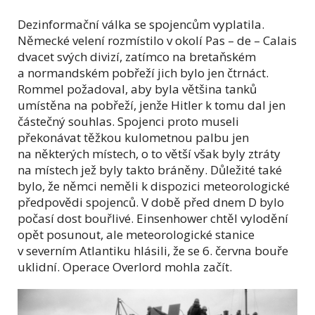
Dezinformační válka se spojencům vyplatila.
Německé velení rozmístilo v okolí Pas – de – Calais
dvacet svých divizí, zatímco na bretaňském
a normandském pobřeží jich bylo jen čtrnáct.
Rommel požadoval, aby byla většina tanků
umístěna na pobřeží, jenže Hitler k tomu dal jen
částečný souhlas. Spojenci proto museli
překonávat těžkou kulometnou palbu jen
na některých místech, o to větší však byly ztráty
na místech jež byly takto bráněny. Důležité také
bylo, že němci neměli k dispozici meteorologické
předpovědi spojenců. V době před dnem D bylo
počasí dost bouřlivé. Einsenhower chtěl vylodění
opět posunout, ale meteorologické stanice
v severním Atlantiku hlásili, že se 6. června bouře
uklidní. Operace Overlord mohla začít.