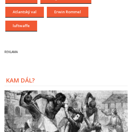
Atlantský val
Erwin Rommel
luftwaffe
KAM DÁL?