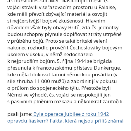
a Courseulles-sur-Mer. Následující měsíc čs.
vojáci strávili v seřazovacím prostoru u Falaise,
kde měli převzít zbývající materiál a osvojit
si nejčerstvější bojové zkušenosti. Hlavním
důvodem však byly obavy Britů, zda čs. jednotky
budou schopny plynule doplňovat ztráty utrpěné
v průběhu bojů. Proto se také britské velení
nakonec rozhodlo prověřit Čechoslováky bojovým
úkolem v úseku, v němž nedocházelo
k nejprudším bojům. 5. října 1944 se brigáda
přesunula k francouzskému přístavu Dunkerque,
kde měla blokovat tamní německou posádku (v
síle zhruba 11 000 mužů) a zabránit jí v pokusu
o průlom do spojeneckého týlu. Přestože byli
Němci ve výhodě, čs. vojáci se nespokojili jen
s pasivním plněním rozkazu a několikrát zaútočili.
psali jsme:
Byla operace Jubilee z roku 1942
opravdu fiaskem? Fakta, která nejsou příliš známá