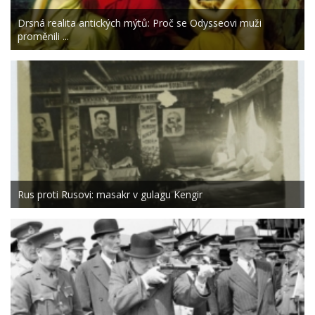
Drsná realita antických mýtů: Proč se Odysseovi muži
proměnili ...
Rus proti Rusovi: masakr v gulagu Kengir