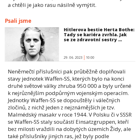
a chtěli je jako rasu násilně vymýtit.
Psali jsme
Hitlerova bestie Herta Bothe:
Tady se kariéra zvrhla. Jak
se ze zdravotní sestry ...
29. 06. 2023
10:00
Neněmečtí příslušníci pak průběžně doplňovali
stavy jednotek Waffen-SS, kterých bylo na konci
druhé světové války zhruba 950 000 a byly určené
k nejrůznějším podpůrným vojenským operacím.
Jednotky Waffen-SS se dopouštěly i válečných
zločinů, z nichž jeden z nejznámějších je tzv.
Malmédský masakr v roce 1944. V Polsku či v SSSR
se Waffen-SS staly součástí Einsatzgruppen, kteří
bez milosti vraždili na dobytých územích Židy, ale
také příslušníky jiných ras, jež byly podle