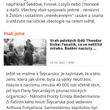
například Švédové, Finové, Lotyši nebo Chorvaté
a další. Všechny však spojovalo jediné - nenávist
k Židům i ostatním ,,méněcenným" rasám a snaha
o vítězství nacistické ideologie na celém světě.
Psali jsme
Vrah polských židů Theodor
Eicke: Fanatik, co se neštítil
ničeho. Řádění nacisty ...
03. 04. 2023
16:00
Ještě se vraťme k Švýcarsku. Je zajímavé, že v této
zemi, která jak víme, byla za války neutrální,
hlásilo k nacismu zhruba 40 000 lidí včetně těch,
jež byli členy švýcarských pronacistických
organizací - Národní fronty Ernsta Biedermanna
či Fašistického hnutí Švýcarska pod vedením
Arthura Fonjallaza. Samostatnou kapitolou byl