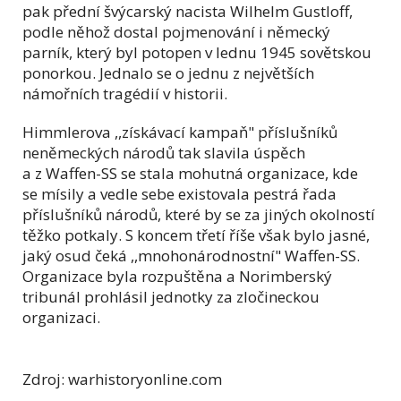
pak přední švýcarský nacista Wilhelm Gustloff,
podle něhož dostal pojmenování i německý
parník, který byl potopen v lednu 1945 sovětskou
ponorkou. Jednalo se o jednu z největších
námořních tragédií v historii.
Himmlerova ,,získávací kampaň" příslušníků
neněmeckých národů tak slavila úspěch
a z Waffen-SS se stala mohutná organizace, kde
se mísily a vedle sebe existovala pestrá řada
příslušníků národů, které by se za jiných okolností
těžko potkaly. S koncem třetí říše však bylo jasné,
jaký osud čeká ,,mnohonárodnostní" Waffen-SS.
Organizace byla rozpuštěna a Norimberský
tribunál prohlásil jednotky za zločineckou
organizaci.
Zdroj: warhistoryonline.com