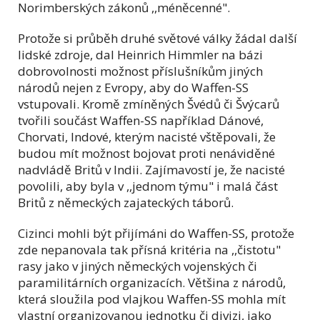
Norimberských zákonů ,,méněcenné".
Protože si průběh druhé světové války žádal další
lidské zdroje, dal Heinrich Himmler na bázi
dobrovolnosti možnost příslušníkům jiných
národů nejen z Evropy, aby do Waffen-SS
vstupovali. Kromě zmíněných Švédů či Švýcarů
tvořili součást Waffen-SS například Dánové,
Chorvati, Indové, kterým nacisté vštěpovali, že
budou mít možnost bojovat proti nenáviděné
nadvládě Britů v Indii. Zajímavostí je, že nacisté
povolili, aby byla v ,,jednom týmu" i malá část
Britů z německých zajateckých táborů.
Cizinci mohli být přijímáni do Waffen-SS, protože
zde nepanovala tak přísná kritéria na ,,čistotu"
rasy jako v jiných německých vojenských či
paramilitárních organizacích. Většina z národů,
která sloužila pod vlajkou Waffen-SS mohla mít
vlastní organizovanou jednotku či divizi, jako