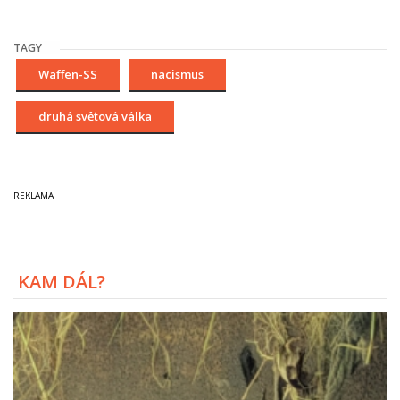
TAGY
Waffen-SS
nacismus
druhá světová válka
KAM DÁL?