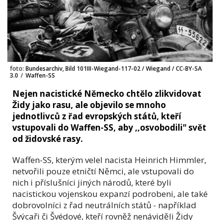
foto:
Bundesarchiv, Bild 101III-Wiegand-117-02 / Wiegand / CC-BY-SA
3.0
/
Waffen-SS
Nejen nacistické Německo chtělo zlikvidovat
Židy jako rasu, ale objevilo se mnoho
jednotlivců z řad evropských států, kteří
vstupovali do Waffen-SS, aby ,,osvobodili" svět
od židovské rasy.
Waffen-SS, kterým velel nacista Heinrich Himmler,
netvořili pouze etničtí Němci, ale vstupovali do
nich i příslušníci jiných národů, které byli
nacistickou vojenskou expanzí podrobeni, ale také
dobrovolníci z řad neutrálních států - například
Švýcaři či Švédové, kteří rovněž nenáviděli Židy