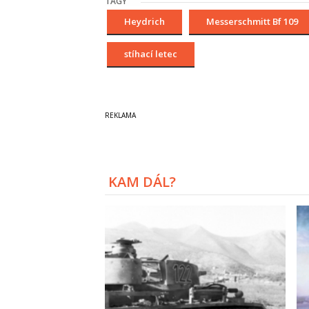
TAGY
Heydrich
Messerschmitt Bf 109
stíhací letec
KAM DÁL?