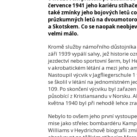
července 1941 jeho kariéru stíhače
také zmínky jeho bojových letů c
průzkumných letů na dvoumotorov
a Skotskem. Co se naopak neobjevu
velmi málo.
Kromě služby námořního důstojníka n
září 1939 vypálí salvy, jež historie o
jezdectví nebo sportovní šerm, byl He
v akrobatickém létání a mezi jeho a
Nastoupil výcvik v Jagfliegerschule
se školil v létání na jednomístném 
109. Po skončení výcviku byl zařazen
působící z Kristiansandu v Norsku. A
května 1940 byl při nehodě lehce zr
Nebylo to ovšem jeho první vystoupen
mise jako střelec bombardéru Kamp
Williams v Heydrichově biografii zm