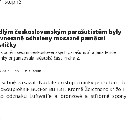
1. stupně.
dlým československým parašutistům byly
avnostně odhaleny mosazné pamětní
stičky
 k uctění sedmi československých parašutistů a Jana Milíče
enky organizovala Městská část Praha 2.
6. 2018
15:30
HISTORIE
 osobně zakázat. Nadále existují zmínky jen o tom, že
ný dvouplošník Bücker Bü 131. Kromě Železného kříže 1.
ího odznaku Luftwaffe a bronzové a stříbrné spony
g