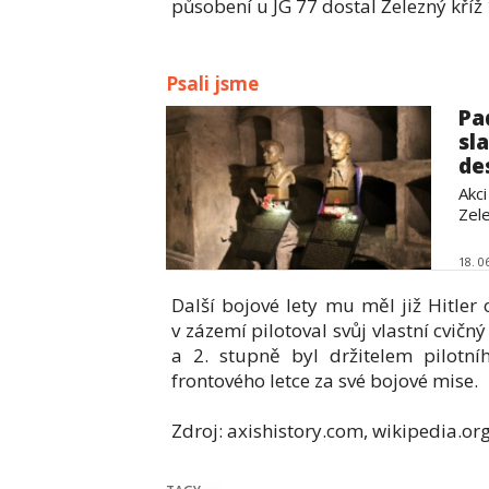
působení u JG 77 dostal Železný kříž 
Psali jsme
Pa
sl
de
Akci
Zel
18. 0
Další bojové lety mu měl již Hitler
v zázemí pilotoval svůj vlastní cvič
a 2. stupně byl držitelem pilotn
frontového letce za své bojové mise.
Zdroj: axishistory.com, wikipedia.or