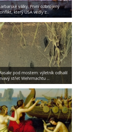
arbarské války. První ozbrojený
onflikt, který USA vedly z...
asakr pod mostem: výletník odhalil
rvavý střet Wehrmachtu ...