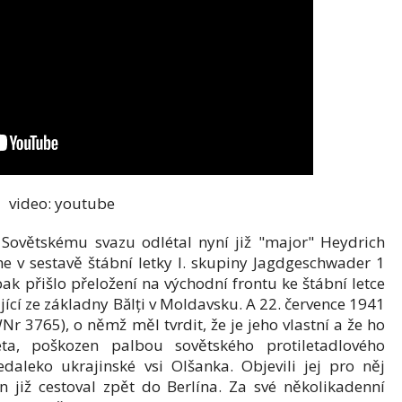
video: youtube
 Sovětskému svazu odlétal nyní již "major" Heydrich
 v sestavě štábní letky I. skupiny Jagdgeschwader 1
ak přišlo přeložení na východní frontu ke štábní letce
ící ze základny Bălți v Moldavsku. A 22. července 1941
r 3765), o němž měl tvrdit, že je jeho vlastní a že ho
ta, poškozen palbou sovětského protiletadlového
edaleko ukrajinské vsi Olšanka. Objevili jej pro něj
n již cestoval zpět do Berlína. Za své několikadenní