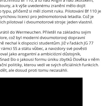
rschmittu Bf 110, a to nad Anglií a nad Skotskem,
etouny, a k výše uvedenému zranění mělo dojít
typu, přičemž si měl zlomit ruku. Pilotování Bf 110 je
ichovu licenci pro jednomotorová letadla. Což je
ich pilotoval i dvoumotorové stroje: jeden vlastnil.
 vrátil do Wermeuchen. Přiletěl na základnu svým
llore, což byl moderní dvoumotorový dopravní
ně nechal k dispozici studentům. Již v řadách JG 77
 rámci SS a státu vůbec, a navzdory své pověsti
oval jako arogantní a ambiciózní důstojník,
 Snad šlo o jakousi formu úniku zbytků člověka v něm
ní politiky, kterou vedl ve svých oficiálních funkcích.
ědět, ale dosud proti tomu nezasáhli.