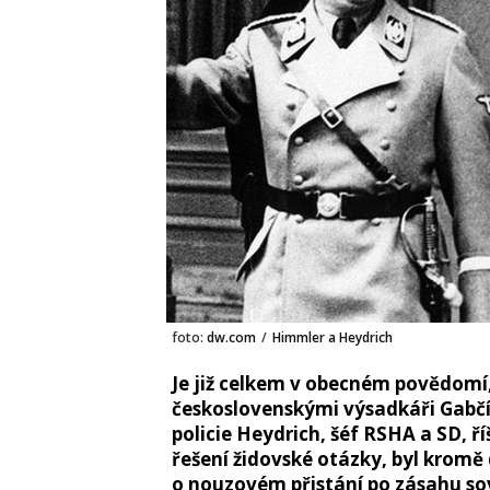
foto:
dw.com
/
Himmler a Heydrich
Je již celkem v obecném povědomí, 
československými výsadkáři Gabč
policie Heydrich, šéf RSHA a SD, ř
řešení židovské otázky, byl kromě 
o nouzovém přistání po zásahu sov