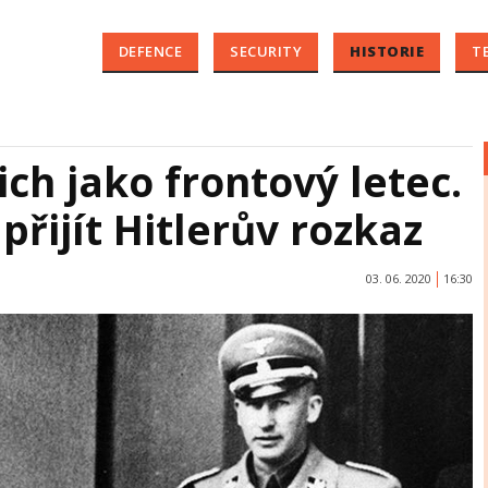
DEFENCE
SECURITY
HISTORIE
T
ch jako frontový letec.
řijít Hitlerův rozkaz
03. 06. 2020
16:30