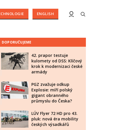
ECHNOLOGIE
ENGLISH
DOPORUČUJEME
42. prapor testuje
kulomety od DSS: Klíčový
krok k modernizaci české
armády
PGZ zvažuje odkup
Explosie: míří polský
gigant obranného
průmyslu do Česka?
LÚV Flyer 72 HD pro 43.
pluk: nová éra mobility
českých výsadkářů