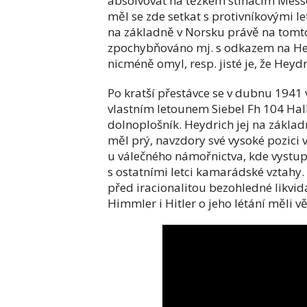
absolvovat na těžkém stíhacím Messe
měl se zde setkat s protivníkovými l
na základně v Norsku právě na tomto 
zpochybňováno mj. s odkazem na Heyr
nicméně omyl, resp. jisté je, že Heydr
Po kratší přestávce se v dubnu 1941
vlastním letounem Siebel Fh 104 Ha
dolnoplošník. Heydrich jej na základ
měl prý, navzdory své vysoké pozici v
u válečného námořnictva, kde vystup
s ostatními letci kamarádské vztahy.
před iracionalitou bezohledné likvidač
Himmler i Hitler o jeho létání měli v