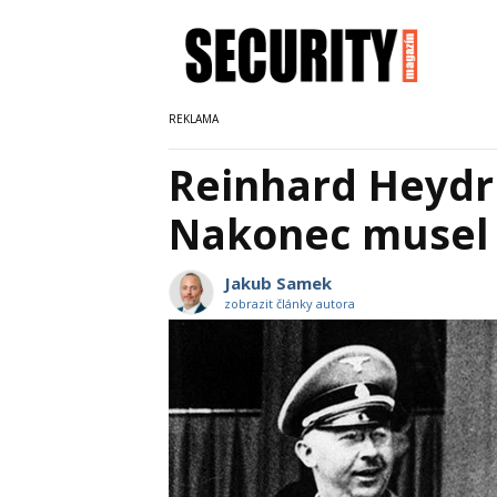
Reinhard Heydri
Nakonec musel p
Jakub Samek
zobrazit články autora