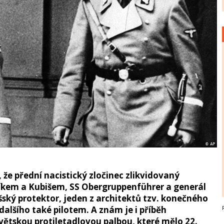
že přední nacistický zločinec zlikvidovaný
íkem a Kubišem, SS Obergruppenführer a generál
íšský protektor, jeden z architektů tzv. konečného
dalšího také pilotem. A znám je i příběh
ětskou protiletadlovou palbou, které mělo 22.