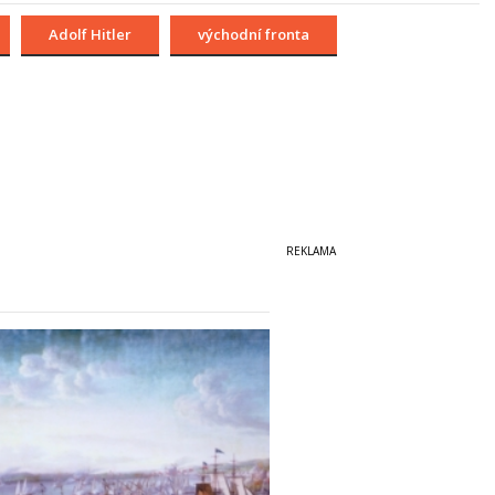
Adolf Hitler
východní fronta