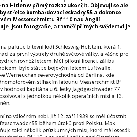
 na Hitlerův přímý rozkaz ukončit. Objevují se ale
oby střelce bombardovací eskadry 55 a dokonce
ém Messerschmittu Bf 110 nad Anglií
je, jsou fotografie, a rovněž přímých svědectví je
a palubě bitevní lodi Schleswig-Holstein, která 1.
značí za první výstřely druhé světové války, a vášně pro
ydrich rovněž letcem. Měl pilotní licenci, zálibu
mbicemi bylo stát se bojovým letcem Luftwaffe.
 1 ve Werneuchen severovýchodně od Berlína, kde
jednomotorovém stíhacím letounu Messerschmitt Bf
 v hodnosti kapitána u 6. letky Jagdgeschwader 77
bsolvoval s jednotkou několik operačních misí a 13.
aněn.
í na válečném nebi. Již 12. září 1939 se měl účastnit
fgeschwader 55 během útoků proti Polsku. Max
iňuje také několik průzkumných misí, které měl esesák