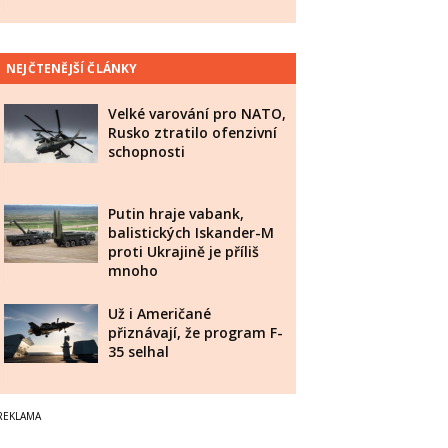
NEJČTENĚJŠÍ ČLÁNKY
Velké varování pro NATO,
Rusko ztratilo ofenzivní
schopnosti
Putin hraje vabank,
balistických Iskander-M
proti Ukrajině je příliš
mnoho
Už i Američané
přiznávají, že program F-
35 selhal