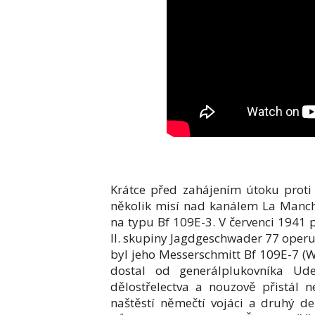
Krátce před zahájením útoku proti
několik misí nad kanálem La Manche
na typu Bf 109E-3. V červenci 1941 p
II. skupiny Jagdgeschwader 77 operuj
byl jeho Messerschmitt Bf 109E-7 (WN
dostal od generálplukovníka Ude
dělostřelectva a nouzově přistál n
naštěstí němečtí vojáci a druhý de