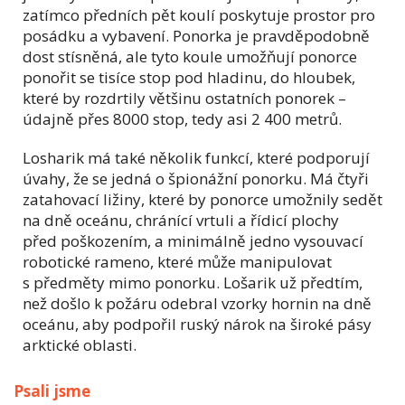
zatímco předních pět koulí poskytuje prostor pro
posádku a vybavení. Ponorka je pravděpodobně
dost stísněná, ale tyto koule umožňují ponorce
ponořit se tisíce stop pod hladinu, do hloubek,
které by rozdrtily většinu ostatních ponorek –
údajně přes 8000 stop, tedy asi 2 400 metrů.
Losharik má také několik funkcí, které podporují
úvahy, že se jedná o špionážní ponorku. Má čtyři
zatahovací ližiny, které by ponorce umožnily sedět
na dně oceánu, chránící vrtuli a řídicí plochy
před poškozením, a minimálně jedno vysouvací
robotické rameno, které může manipulovat
s předměty mimo ponorku. Lošarik už předtím,
než došlo k požáru odebral vzorky hornin na dně
oceánu, aby podpořil ruský nárok na široké pásy
arktické oblasti.
Psali jsme