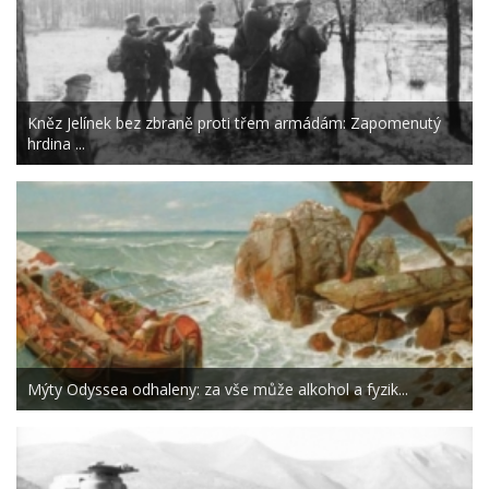
Kněz Jelínek bez zbraně proti třem armádám: Zapomenutý
hrdina ...
Mýty Odyssea odhaleny: za vše může alkohol a fyzik...