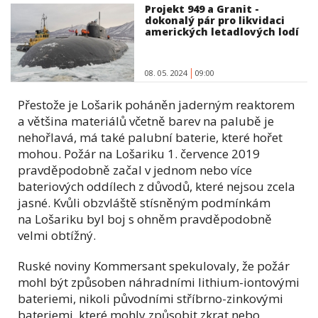
Projekt 949 a Granit -
dokonalý pár pro likvidaci
amerických letadlových lodí
08. 05. 2024
09:00
Přestože je Lošarik poháněn jaderným reaktorem
a většina materiálů včetně barev na palubě je
nehořlavá, má také palubní baterie, které hořet
mohou. Požár na Lošariku 1. července 2019
pravděpodobně začal v jednom nebo více
bateriových oddílech z důvodů, které nejsou zcela
jasné. Kvůli obzvláště stísněným podmínkám
na Lošariku byl boj s ohněm pravděpodobně
velmi obtížný.
Ruské noviny Kommersant spekulovaly, že požár
mohl být způsoben náhradními lithium-iontovými
bateriemi, nikoli původními stříbrno-zinkovými
bateriemi, které mohly způsobit zkrat nebo