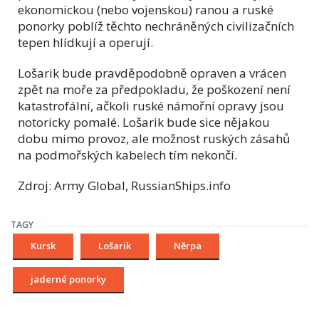
ekonomickou (nebo vojenskou) ranou a ruské
ponorky poblíž těchto nechráněných civilizačních
tepen hlídkují a operují.
Lošarik bude pravděpodobně opraven a vrácen
zpět na moře za předpokladu, že poškození není
katastrofální, ačkoli ruské námořní opravy jsou
notoricky pomalé. Lošarik bude sice nějakou
dobu mimo provoz, ale možnost ruských zásahů
na podmořských kabelech tím nekončí.
Zdroj: Army Global, RussianShips.info
TAGY
Kursk
Lošarik
Něrpa
jaderné ponorky