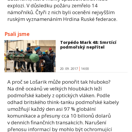
explozi. V důsledku požáru zemřelo 14
námořníků. Čtyři z nich byli oceněni nejvyšším
ruským vyznamenáním Hrdina Ruské federace.
Psali jsme
Torpédo Mark 48: Smrtící
podmořský nepřítel
20. 09. 2017
14:00
A proč se Lošarik může ponořit tak hluboko?
Na dně oceánů ve velkých hloubkách leží
podmořské kabely z optických vláken. Podle
odhad britského think-tanku podmořské kabely
umožňují každý den asi 97 % globální
komunikace a přesuny cca 10 bilionů dolarů
v denních finančních transakcích. Narušení
přenosu informací by mohlo být ochromující