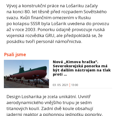
Vývoj a konstrukční práce na Lošariku začaly
na konci 80. let těsně před rozpadem Sovětského
svazu. Kvůli finančním omezením v Rusku
po kolapsu SSSR byla Lošarik uvedena do provozu
až v roce 2003. Ponorku údajně provozuje ruská
vojenská rozvědka GRU, ale předpokládá se, že
posádku tvoří personál námořnictva.
Psali jsme
Nová ,,Kimova hračka".
Severokorejská ponorka má
být dalším nástrojem na tlak
proti ...
03. 05. 2021
13:00
Design Losharika je zcela unikátní. Uvnitř
aerodynamického vnějšího trupu je sedm
titanových koulí. Zadní dvě koule obsahují
jaderný reaktor a pohonnou jednotku ponorky,