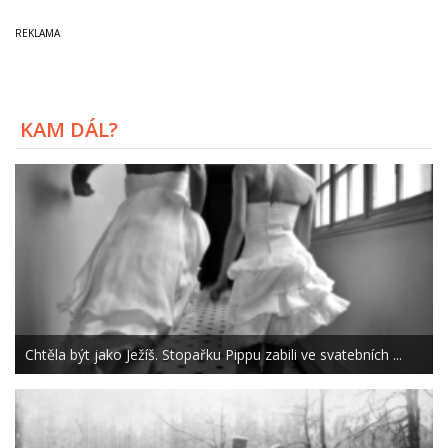
KAM DÁL?
Chtěla být jako Ježíš. Stopařku Pippu zabili ve svatebních ...