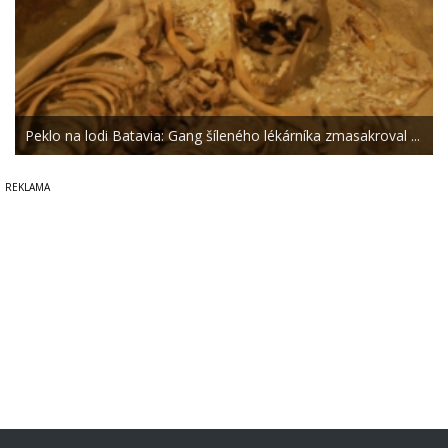
Peklo na lodi Batavia: Gang šíleného lékárníka zmasakroval ...