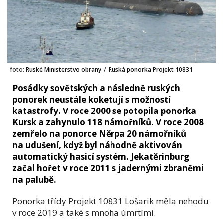
foto:
Ruské Ministerstvo obrany
/
Ruská ponorka Projekt 10831
Posádky sovětských a následně ruských
ponorek neustále koketují s možností
katastrofy. V roce 2000 se potopila ponorka
Kursk a zahynulo 118 námořníků. V roce 2008
zemřelo na ponorce Něrpa 20 námořníků
na udušení, když byl náhodně aktivován
automatický hasicí systém. Jekatěrinburg
začal hořet v roce 2011 s jadernými zbraněmi
na palubě.
Ponorka třídy Projekt 10831 Lošarik měla nehodu
v roce 2019 a také s mnoha úmrtími.