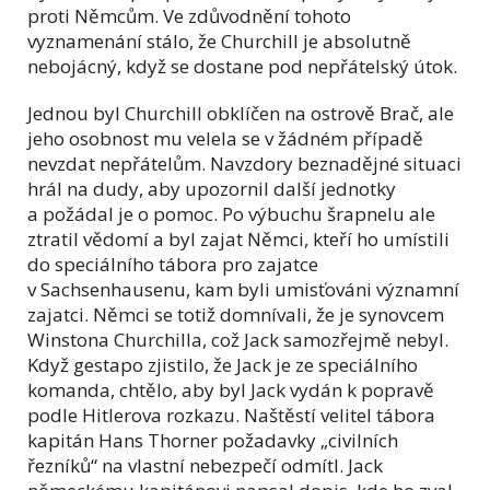
proti Němcům. Ve zdůvodnění tohoto
vyznamenání stálo, že Churchill je absolutně
nebojácný, když se dostane pod nepřátelský útok.
Jednou byl Churchill obklíčen na ostrově Brač, ale
jeho osobnost mu velela se v žádném případě
nevzdat nepřátelům. Navzdory beznadějné situaci
hrál na dudy, aby upozornil další jednotky
a požádal je o pomoc. Po výbuchu šrapnelu ale
ztratil vědomí a byl zajat Němci, kteří ho umístili
do speciálního tábora pro zajatce
v Sachsenhausenu, kam byli umisťováni významní
zajatci. Němci se totiž domnívali, že je synovcem
Winstona Churchilla, což Jack samozřejmě nebyl.
Když gestapo zjistilo, že Jack je ze speciálního
komanda, chtělo, aby byl Jack vydán k popravě
podle Hitlerova rozkazu. Naštěstí velitel tábora
kapitán Hans Thorner požadavky „civilních
řezníků“ na vlastní nebezpečí odmítl. Jack