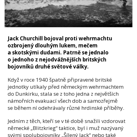
Jack Churchill bojoval proti wehrmachtu
ozbrojený dlouhým lukem, mečem
a skotskými dudami. Patrně se jednalo
o jednoho z nejodvážnějších britských
bojovníků druhé světové války.
Když v roce 1940 špatně připravené britské
jednotky utíkaly před německým wehrmachtem
do Dunkirku, stala se z toho jedna z největších
námořních evakuací všech dob a samozřejmě
se během ní odehrávaly různé hrdinské příběhy.
Jedním z těch, kteří se v té době snažili vzdorovat
německé „Blitzkrieg“ taktice, byl i muž nazývaný
svými spolubojovníky „Šílený Jack“ nebo také