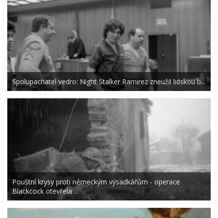
Spolupachatel vedro: Night Stalker Ramirez zneužil lidskou b...
Pouštní krysy proti německým výsadkářům - operace
Blackcock otevřela ...