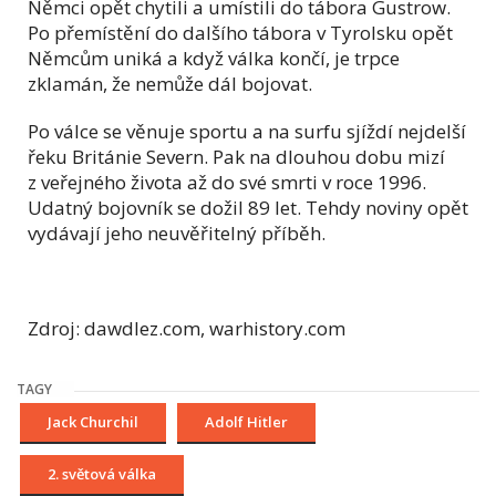
Němci opět chytili a umístili do tábora Gustrow.
Po přemístění do dalšího tábora v Tyrolsku opět
Němcům uniká a když válka končí, je trpce
zklamán, že nemůže dál bojovat.
Po válce se věnuje sportu a na surfu sjíždí nejdelší
řeku Británie Severn. Pak na dlouhou dobu mizí
z veřejného života až do své smrti v roce 1996.
Udatný bojovník se dožil 89 let. Tehdy noviny opět
vydávají jeho neuvěřitelný příběh.
Zdroj: dawdlez.com, warhistory.com
TAGY
Jack Churchil
Adolf Hitler
2. světová válka