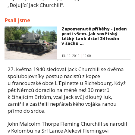
„Bojující Jack Churchill“.
Psali jsme
Zapomenuté příběhy - Jeden
proti všem. Jak sovětský
těžký tank držel 24 hodin
v šachu ...
13. 10. 2019
10:00
27. května 1940 sledoval Jack Churchill se dvěma
spolubojovníky postup nacistů z kopce
u francouzské obce L'Epinette u Richebourg. Když
pět Němců dorazilo na méně než 30 metrů
k číhajícím Britům, vzal Jack svůj dlouhý luk,
zamířil a zastřelil nepřátelského vojáka ranou
přímo do srdce.
John Malcolm Thorpe Fleming Churchill se narodil
v Kolombu na Srí Lance Alekovi Flemingovi