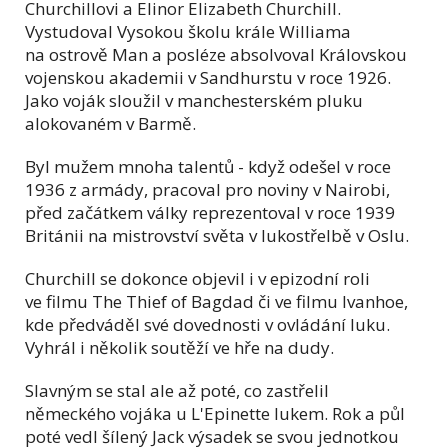
Churchillovi a Elinor Elizabeth Churchill.
Vystudoval Vysokou školu krále Williama
na ostrově Man a posléze absolvoval Královskou
vojenskou akademii v Sandhurstu v roce 1926.
Jako voják sloužil v manchesterském pluku
alokovaném v Barmě.
Byl mužem mnoha talentů - když odešel v roce
1936 z armády, pracoval pro noviny v Nairobi,
před začátkem války reprezentoval v roce 1939
Británii na mistrovství světa v lukostřelbě v Oslu.
Churchill se dokonce objevil i v epizodní roli
ve filmu The Thief of Bagdad či ve filmu Ivanhoe,
kde předváděl své dovednosti v ovládání luku.
Vyhrál i několik soutěží ve hře na dudy.
Slavným se stal ale až poté, co zastřelil
německého vojáka u L'Epinette lukem. Rok a půl
poté vedl šílený Jack výsadek se svou jednotkou