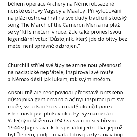
během operace Archery na Němci obsazené
norské ostrovy Vagsoy a Maaloy. Při vyloďování
na pláži ostrova hrál na své dudy tradiční skotský
song The March of the Cameron Men a na pláž
se vyřítil s mečem v ruce. Zde také pronesl svou
legendární větu: “Důstojník, který jde do bitvy bez
meče, není správně ozbrojen.“
Churchill střílel své šípy se smrtelnou přesností
na nacistické nepřátele, inspiroval své muže
a Němce děsil jak lukem, tak svým mečem.
Absolutně ale neodpovídal představě britského
důstojníka gentlemana a ač byl inspirací pro své
muže, svou kariéru v armádě ukončil pouze
v hodnosti podplukovníka. Byl vyznamenán
Válečným křížem a DSO za svou misi v březnu
1944 v Jugoslávii, kde speciální jednotka, jejímž
byl členem, podporovala Titovi partyzány v boji