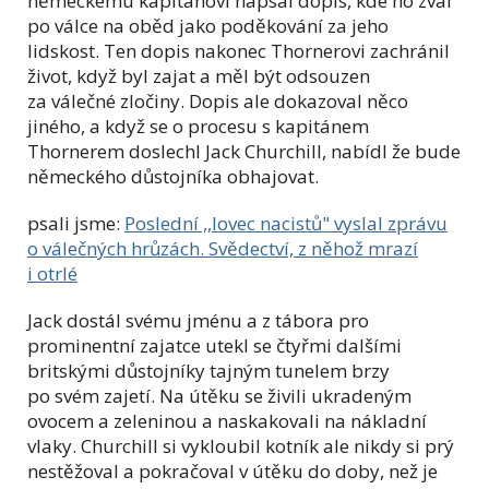
německému kapitánovi napsal dopis, kde ho zval
po válce na oběd jako poděkování za jeho
lidskost. Ten dopis nakonec Thornerovi zachránil
život, když byl zajat a měl být odsouzen
za válečné zločiny. Dopis ale dokazoval něco
jiného, a když se o procesu s kapitánem
Thornerem doslechl Jack Churchill, nabídl že bude
německého důstojníka obhajovat.
psali jsme:
Poslední ,,lovec nacistů" vyslal zprávu
o válečných hrůzách. Svědectví, z něhož mrazí
i otrlé
Jack dostál svému jménu a z tábora pro
prominentní zajatce utekl se čtyřmi dalšími
britskými důstojníky tajným tunelem brzy
po svém zajetí. Na útěku se živili ukradeným
ovocem a zeleninou a naskakovali na nákladní
vlaky. Churchill si vykloubil kotník ale nikdy si prý
nestěžoval a pokračoval v útěku do doby, než je