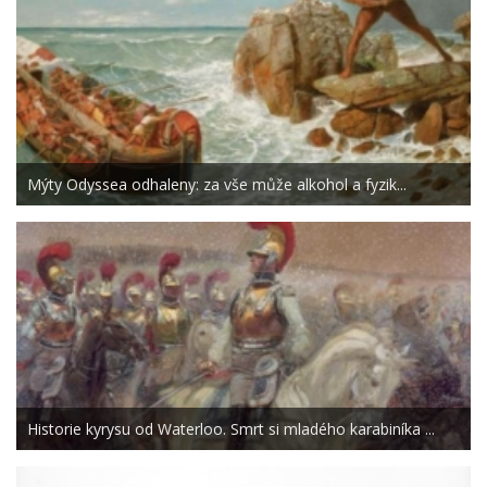
Mýty Odyssea odhaleny: za vše může alkohol a fyzik...
Historie kyrysu od Waterloo. Smrt si mladého karabiníka ...