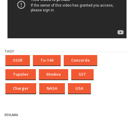
TAGY
SSSR
Tu-144
Concorde
Tupolev
Moskva
SST
Charger
NASA
USA