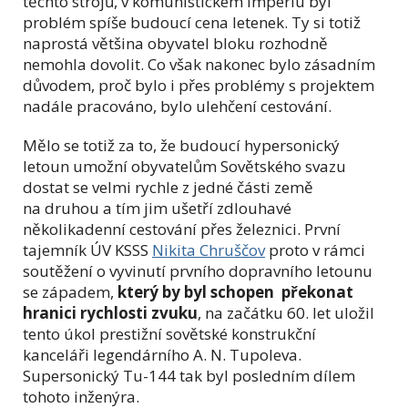
těchto strojů, v komunistickém impériu byl
problém spíše budoucí cena letenek. Ty si totiž
naprostá většina obyvatel bloku rozhodně
nemohla dovolit. Co však nakonec bylo zásadním
důvodem, proč bylo i přes problémy s projektem
nadále pracováno, bylo ulehčení cestování.
Mělo se totiž za to, že budoucí hypersonický
letoun umožní obyvatelům Sovětského svazu
dostat se velmi rychle z jedné části země
na druhou a tím jim ušetří zdlouhavé
několikadenní cestování přes železnici. První
tajemník ÚV KSSS
Nikita Chruščov
proto v rámci
soutěžení o vyvinutí prvního dopravního letounu
se západem,
který by byl schopen překonat
hranici rychlosti zvuku
, na začátku 60. let uložil
tento úkol prestižní sovětské konstrukční
kanceláři
legendárního A. N. Tupoleva.
Supersonický Tu-144 tak byl posledním dílem
tohoto inženýra.