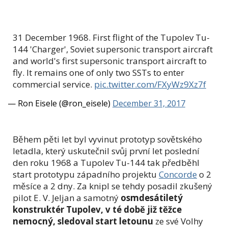
31 December 1968. First flight of the Tupolev Tu-
144 'Charger', Soviet supersonic transport aircraft
and world's first supersonic transport aircraft to
fly. It remains one of only two SSTs to enter
commercial service.
pic.twitter.com/FXyWz9Xz7f
— Ron Eisele (@ron_eisele)
December 31, 2017
Během pěti let byl vyvinut prototyp sovětského
letadla, který uskutečnil svůj první let poslední
den roku 1968 a
Tupolev Tu-144 tak předběhl
start prototypu západního projektu
Concorde
o 2
měsíce a 2 dny. Za knipl se tehdy posadil zkušený
pilot E. V. Jeljan a samotný
osmdesátiletý
konstruktér Tupolev, v té době již těžce
nemocný, sledoval start letounu
ze své Volhy