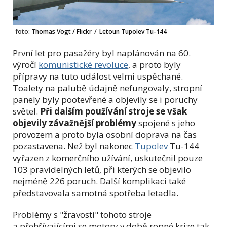
foto:
Thomas Vogt / Flickr
/
Letoun Tupolev Tu-144
První let pro pasažéry byl naplánován na 60.
výročí
komunistické revoluce
, a proto byly
přípravy na tuto událost velmi uspěchané.
Toalety na palubě údajně nefungovaly, stropní
panely byly pootevřené a objevily se i poruchy
světel.
Při dalším používání stroje se však
objevily závažnější problémy
spojené s jeho
provozem a proto byla osobní doprava na čas
pozastavena. Než byl nakonec
Tupolev
Tu-144
vyřazen z komerčního užívání, uskutečnil pouze
103 pravidelných letů, při kterých se objevilo
nejméně 226 poruch. Další komplikaci také
představovala samotná spotřeba letadla.
Problémy s "žravostí" tohoto stroje
a přehřívajícími se motory v době ropné krize tak