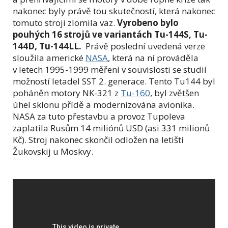
nakonec byly právě tou skutečností, která nakonec
tomuto stroji zlomila vaz.
Vyrobeno bylo
pouhých 16 strojů ve variantách Tu-144S, Tu-
144D, Tu-144LL.
Právě poslední uvedená verze
sloužila americké
NASA
, která na ní prováděla
v letech 1995-1999 měření v souvislosti se studií
možností letadel SST 2. generace. Tento Tu144 byl
poháněn motory NK-321 z
Tu-160
, byl zvětšen
úhel sklonu přídě a modernizována avionika.
NASA za tuto přestavbu a provoz Tupoleva
zaplatila Rusům 14 miliónů USD (asi 331 milionů
Kč). Stroj nakonec skončil odložen na letišti
Žukovskij u Moskvy.