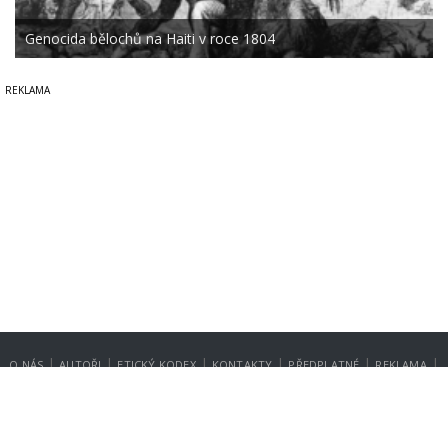
Genocida bělochů na Haiti v roce 1804
|
|
|
|
|
|
O NÁS
AUTOŘI
ETICKÝ KODEX
KONTAKTY
PŘEDPLATNÉ
REKLAMA
GDPR
NASTAVENÍ SOUKROMÍ
Copyright © 2014-2026
SecurityMagazin.cz