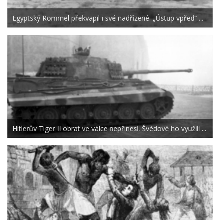
Egyptský Rommel překvapil i své nadřízené. „Ústup vpřed“ ...
Hitlerův Tiger II obrat ve válce nepřinesl. Švédové ho využili ...