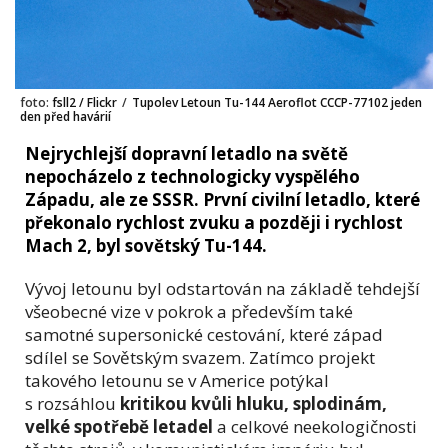
foto:
fsll2 / Flickr
/
Tupolev Letoun Tu-144 Aeroflot CCCP-77102 jeden
den před havárií
Nejrychlejší dopravní letadlo na světě
nepocházelo z technologicky vyspělého
Západu, ale ze SSSR. První civilní letadlo, které
překonalo rychlost zvuku a později i rychlost
Mach 2, byl sovětský Tu-144.
Vývoj letounu byl odstartován na základě tehdejší
všeobecné vize v pokrok a především také
samotné supersonické cestování, které západ
sdílel se Sovětským svazem. Zatímco projekt
takového letounu se v Americe potýkal
s rozsáhlou
kritikou kvůli hluku, splodinám,
velké spotřebě letadel
a celkové neekologičnosti