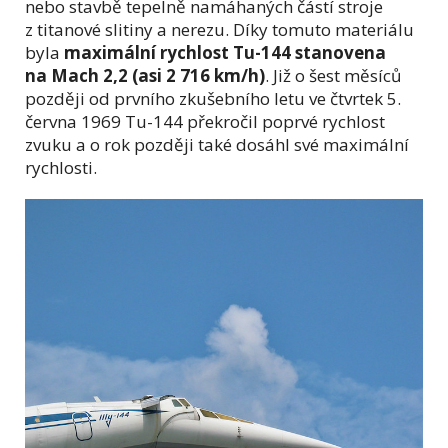
nebo stavbě tepelně namáhaných částí stroje
z titanové slitiny a nerezu. Díky tomuto materiálu
byla
maximální rychlost Tu-144 stanovena
na Mach 2,2 (asi 2 716 km/h)
. Již o šest měsíců
později od prvního zkušebního letu ve čtvrtek 5.
června 1969 Tu-144 překročil poprvé rychlost
zvuku a o rok později také dosáhl své maximální
rychlosti.