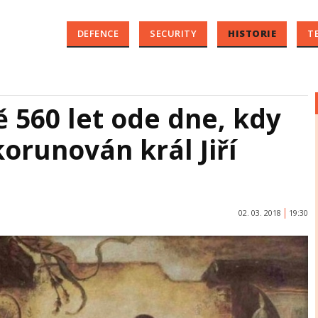
DEFENCE
SECURITY
HISTORIE
T
 560 let ode dne, kdy
korunován král Jiří
02. 03. 2018
19:30