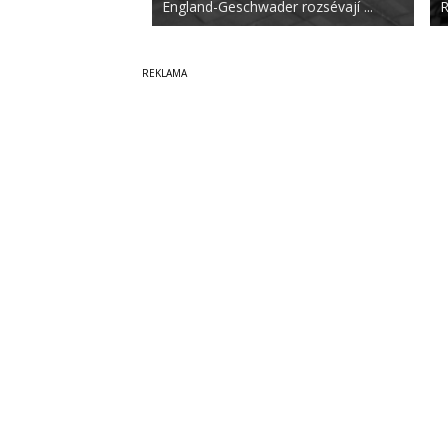
England-Geschwader rozsévají ...
R
Copyright © 2014-2026
SecurityMagazin.cz
Vydavatele