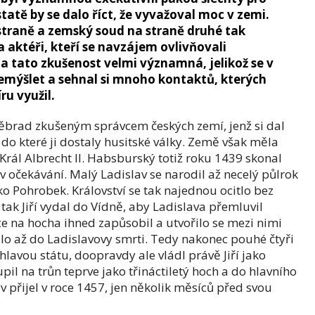
atě by se dalo říct, že vyvažoval moc v zemi.
straně a zemský soud na straně druhé tak
a aktéři, kteří se navzájem ovlivňovali
la tato zkušenost velmi významná, jelikož se v
řemýšlet a sehnal si mnoho kontaktů, kterých
ru využil.
 Poděbrad zkušeným správcem českých zemí, jenž si dal
 do které ji dostaly husitské války. Země však měla
 Král Albrecht II. Habsburský totiž roku 1439 skonal
 očekávání. Malý Ladislav se narodil až necelý půlrok
ko Pohrobek. Království se tak najednou ocitlo bez
 tak Jiří vydal do Vídně, aby Ladislava přemluvil
ce na hocha ihned zapůsobil a utvořilo se mezi nimi
valo až do Ladislavovy smrti. Tedy nakonec pouhé čtyři
 hlavou státu, doopravdy ale vládl právě Jiří jako
pil na trůn teprve jako třináctiletý hoch a do hlavního
v přijel v roce 1457, jen několik měsíců před svou