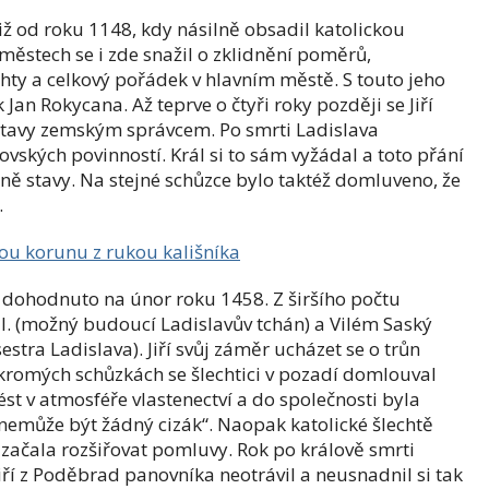
již od roku 1148, kdy násilně obsadil katolickou
h městech se i zde snažil o zklidnění poměrů,
ty a celkový pořádek v hlavním městě. S touto jeho
an Rokycana. Až teprve o čtyři roky později se Jiří
stavy zemským správcem. Po smrti Ladislava
ovských povinností. Král si to sám vyžádal a toto přání
čně stavy. Na stejné schůzce bylo taktéž domluveno, že
.
skou korunu z rukou kališníka
 dohodnuto na únor roku 1458. Z širšího počtu
II. (možný budoucí Ladislavův tchán) a Vilém Saský
tra Ladislava). Jiří svůj záměr ucházet se o trůn
ukromých schůzkách se šlechtici v pozadí domlouval
st v atmosféře vlastenectví a do společnosti byla
nemůže být žádný cizák“. Naopak katolické šlechtě
m začala rozšiřovat pomluvy. Rok po králově smrti
iří z Poděbrad panovníka neotrávil a neusnadnil si tak