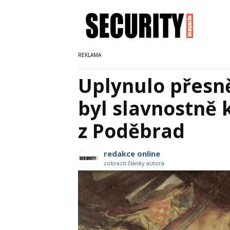
Uplynulo přesně
byl slavnostně 
z Poděbrad
redakce online
zobrazit články autora