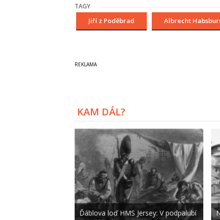
TAGY
Jiří z Poděbrad
Albrecht Habsbur
KAM DÁL?
Ďáblova loď HMS Jersey: V podpalubí
N