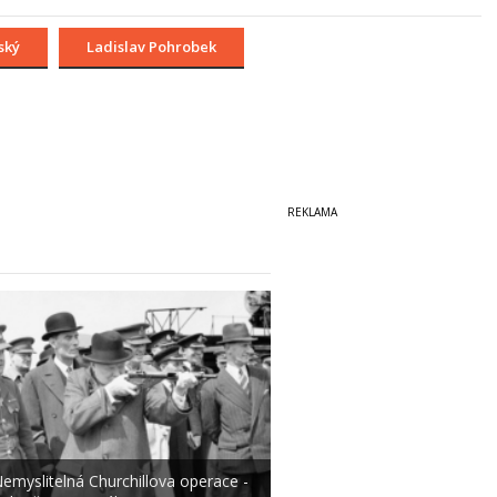
ský
Ladislav Pohrobek
emyslitelná Churchillova operace -