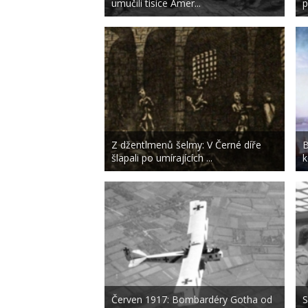
umučili tisíce Amer...
p
Z džentlmenů šelmy: V Černé díře
B
šlapali po umírajících ...
k
Červen 1917: Bombardéry Gotha od
S