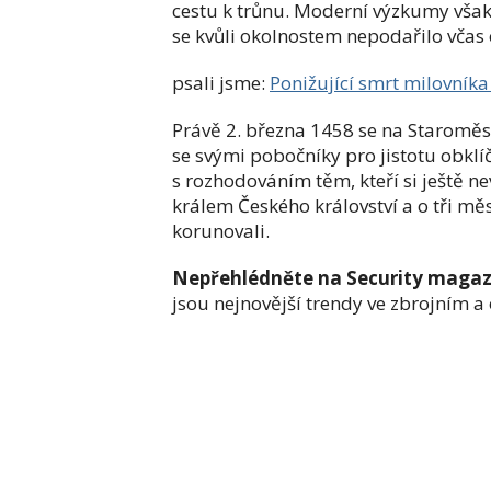
cestu k trůnu. Moderní výzkumy však 
se kvůli okolnostem nepodařilo včas 
psali jsme:
Ponižující smrt milovníka
Právě 2. března 1458 se na Staroměst
se svými pobočníky pro jistotu obkl
s rozhodováním těm, kteří si ještě ne
králem Českého království a o tři měs
korunovali.
Nepřehlédněte na Security magaz
jsou nejnovější trendy ve zbrojním 