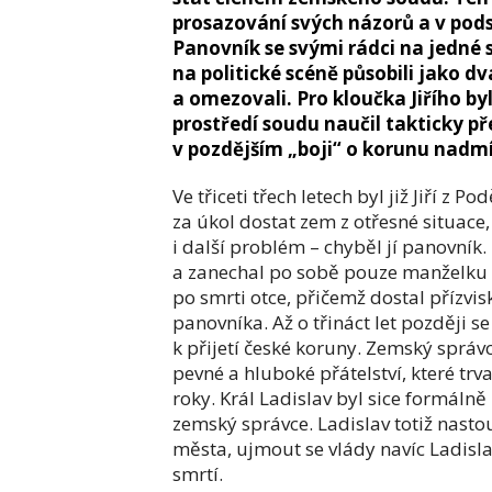
prosazování svých názorů a v podst
Panovník se svými rádci na jedné 
na politické scéně působili jako dv
a omezovali. Pro kloučka Jiřího by
prostředí soudu naučil takticky p
v pozdějším „boji“ o korunu nadmí
Ve třiceti třech letech byl již Jiří z
za úkol dostat zem z otřesné situace,
i další problém – chyběl jí panovník.
a zanechal po sobě pouze manželku v
po smrti otce, přičemž dostal přízvis
panovníka. Až o třináct let později se
k přijetí české koruny. Zemský správ
pevné a hluboké přátelství, které tr
roky. Král Ladislav byl sice formálně
zemský správce. Ladislav totiž nastou
města, ujmout se vlády navíc Ladisla
smrtí.