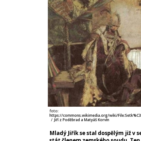
foto:
https://commons.wikimedia.org/wiki/File:S
/
Jiří z Poděbrad a Matyáš Korvín
Mladý Jiřík se stal dospělým již 
stát členem zemského soudu. Ten 