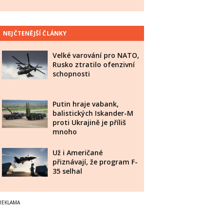
NEJČTENĚJŠÍ ČLÁNKY
Velké varování pro NATO,
Rusko ztratilo ofenzivní
schopnosti
Putin hraje vabank,
balistických Iskander-M
proti Ukrajině je příliš
mnoho
Už i Američané
přiznávají, že program F-
35 selhal
C5%A1em_Korv%C3%ADnem.jpg