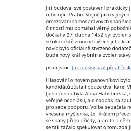
Jiří budoval své postavení prakticky 
rebelující Prahu. Stejně jako v jinýc
omezování samosprávných snah šlech
činností mu pomáhal věrný pobočník J
dočkal a 27. dubna 1452 byl zvolen 
se okamžitě zmocnil i všech jeho král
navíc bylo oficiálně stvrzeno dodate
bude nový král vybrán a zvolen stavy
psali jsme:
Jak polský král přijal če
Hlasování o novém panovníkovi bylo
kandidátů zůstali pouze dva: Karel V
(jeho ženou byla Anna Habsburská, ses
veřejně neohlásil, ale naopak na so
pro sebe podporu. Volba se začala né
vnesena myšlenka, že „králem přece 
se snahy Jiřího příčily, a proto o ně
se tak začalo spekulovat o tom, zda J