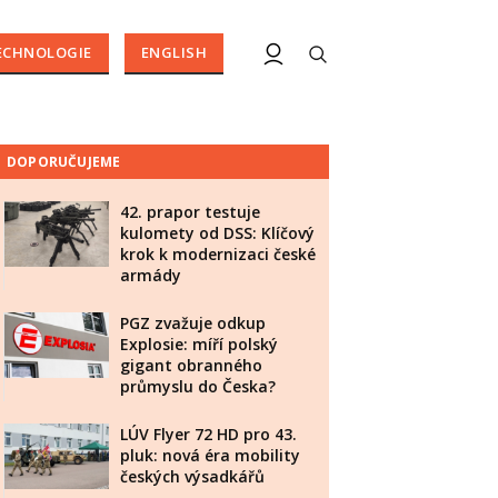
ECHNOLOGIE
ENGLISH
DOPORUČUJEME
42. prapor testuje
kulomety od DSS: Klíčový
krok k modernizaci české
armády
PGZ zvažuje odkup
Explosie: míří polský
gigant obranného
průmyslu do Česka?
LÚV Flyer 72 HD pro 43.
pluk: nová éra mobility
českých výsadkářů