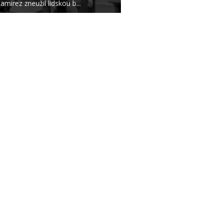
amirez zneužil lidskou b...
|
|
O NÁS
AUTOŘI
ETICKÝ KO
m zpravodajského webu SECURITY MAGAZÍN je společnost
Expert Publishing 
Více informací na
www.expertpublishing.eu