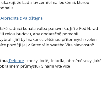
ukazují, že Ladislav zemřel na leukémii, kterou
odhalit.
 Albrechta z Valdštejna
ské radnici konala volba panovníka. Jiří z Poděbrad
íčili celou budovu, aby dodatečně pomohli
vybrali. Jiří byl nakonec většinou přítomných zvolen
íce později jej v Katedrále svatého Víta slavnostně
ínu:
Defence
- tanky, lodě, letadla, obrněné vozy. Jaké
a obranném průmyslu? S námi víte více