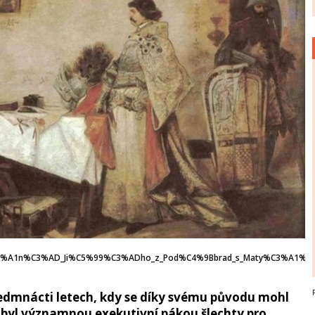
etk%C3%A1n%C3%AD_Ji%C5%99%C3%ADho_z_Pod%C4%9Bbrad_s_Maty%C3%A1%
v sedmnácti letech, kdy se díky svému původu mohl
byl významnou exekutivní pákou šlechty pro