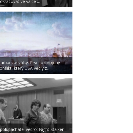
okračovat ve válce ...
arbarské války. První ozbrojený
onflikt, který USA vedly z...
polupachatel vedro: Night Stalker