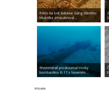
Peklo na lodi Batavia: Gang šíleného
Z
lékárníka zmasakroval ...
š
Rheinmetall prozkoumal trosky
Č
bombardéru B-17 v Severním ...
E