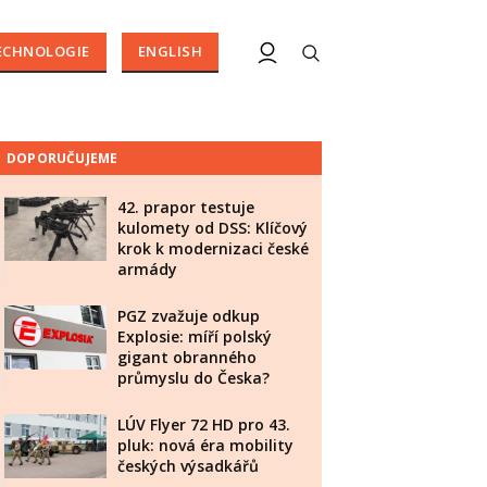
ECHNOLOGIE
ENGLISH
DOPORUČUJEME
42. prapor testuje
kulomety od DSS: Klíčový
krok k modernizaci české
armády
PGZ zvažuje odkup
Explosie: míří polský
gigant obranného
průmyslu do Česka?
LÚV Flyer 72 HD pro 43.
pluk: nová éra mobility
českých výsadkářů