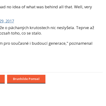
had no idea of what was behind all that. Well, very
29, 2017
že o páchaných krutostech nic neslyšela. Teprve až
zsah toho, co se stalo.
áním pro současné i budoucí generace," poznamenal
Brunhilde Pomsel