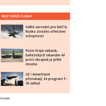
NEJČTENĚJŠÍ ČLÁNKY
Velké varování pro NATO,
Rusko ztratilo ofenzivní
schopnosti
Putin hraje vabank,
balistických Iskander-M
proti Ukrajině je příliš
mnoho
Už i Američané
přiznávají, že program F-
35 selhal