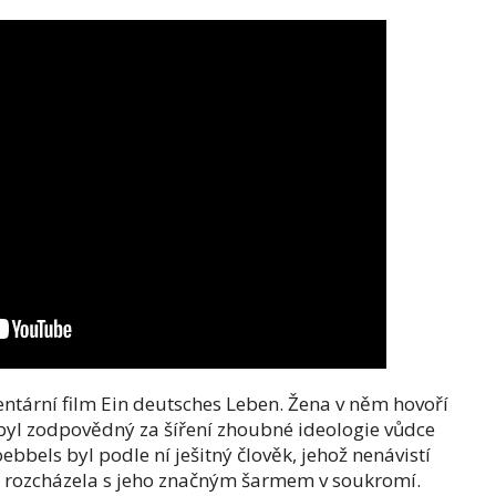
tární film Ein deutsches Leben. Žena v něm hovoří
 byl zodpovědný za šíření zhoubné ideologie vůdce
Goebbels byl podle ní ješitný člověk, jehož nenávistí
to rozcházela s jeho značným šarmem v soukromí.