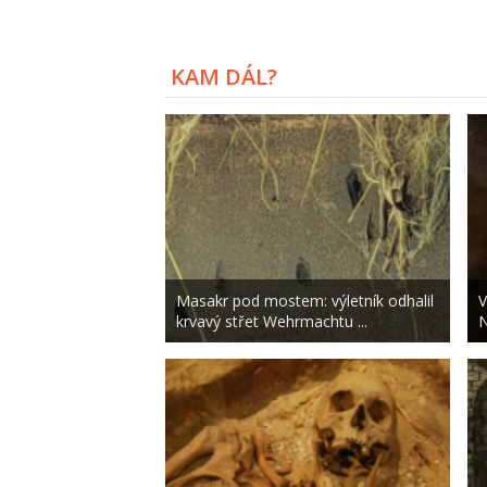
KAM DÁL?
Masakr pod mostem: výletník odhalil
V
krvavý střet Wehrmachtu ...
N