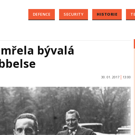
DEFENCE
SECURITY
HISTORIE
T
emřela bývalá
bbelse
30. 01. 2017
13:00