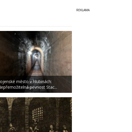
ojenské město v hlubinách:
epřemožitelná pevnost Stac...