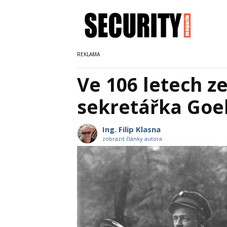
Ve 106 letech z
sekretářka Goe
Ing. Filip Klasna
zobrazit články autora