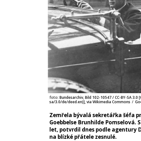
foto:
Bundesarchiv, Bild 102-10547 / CC-BY-SA 3.0 
sa/3.0/de/deed.en)], via Wikimedia Commons
/
Goe
Zemřela bývalá sekretářka šéfa 
Goebbelse Brunhilde Pomselová. S
let, potvrdil dnes podle agentury
na blízké přátele zesnulé.