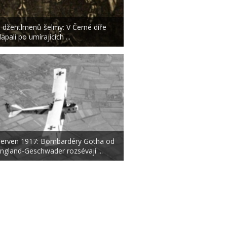
 džentlmenů šelmy: V Černé díře
lapali po umírajících ...
erven 1917: Bombardéry Gotha od
ngland-Geschwader rozsévají ...