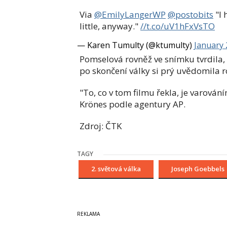
Via
@EmilyLangerWP
@postobits
"I 
little, anyway."
//t.co/uV1hFxVsTO
— Karen Tumulty (@ktumulty)
January 
Pomselová rovněž ve snímku tvrdila, 
po skončení války si prý uvědomila ro
"To, co v tom filmu řekla, je varov
Krönes podle agentury AP.
Zdroj: ČTK
TAGY
2. světová válka
Joseph Goebbels