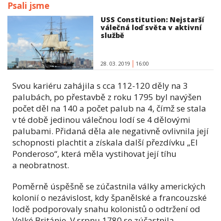
Psali jsme
USS Constitution: Nejstarší
válečná loď světa v aktivní
službě
28. 03. 2019
16:00
Svou kariéru zahájila s cca 112-120 děly na 3
palubách, po přestavbě z roku 1795 byl navýšen
počet děl na 140 a počet palub na 4, čímž se stala
v té době jedinou válečnou lodí se 4 dělovými
palubami. Přidaná děla ale negativně ovlivnila její
schopnosti plachtit a získala další přezdívku „El
Ponderoso“, která měla vystihovat její tíhu
a neobratnost.
Poměrně úspěšně se zúčastnila války amerických
kolonií o nezávislost, kdy španělské a francouzské
lodě podporovaly snahu kolonistů o odtržení od
Velké Británie. V srpnu 1780 se zúčastnila