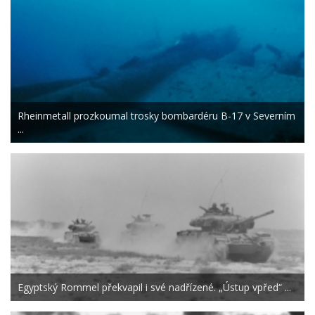
Rheinmetall prozkoumal trosky bombardéru B-17 v Severním
...
Egyptský Rommel překvapil i své nadřízené. „Ústup vpřed“ ...