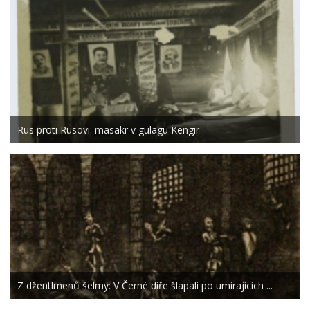
Rus proti Rusovi: masakr v gulagu Kengir
Z džentlmenů šelmy: V Černé díře šlapali po umírajících ...