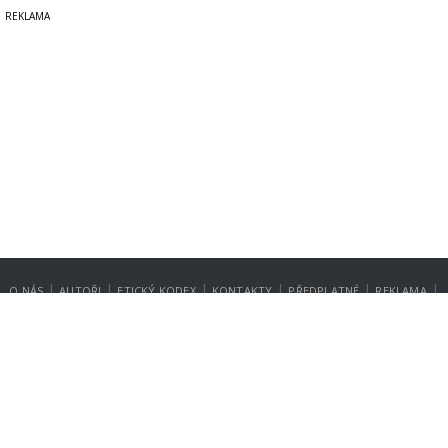
|
|
|
|
|
|
O NÁS
AUTOŘI
ETICKÝ KODEX
KONTAKTY
PŘEDPLATNÉ
REKLAMA
GDPR
NASTAVENÍ SOUKROMÍ
Copyright © 2014-2026
SecurityMagazin.cz
Vydavatelem zpravodajského webu SECURITY MAGAZÍN je společnost