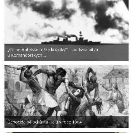
„Cíl: nepřátelské těžké křižníky!“ – podivná bitva
u Komandorských ...
Genocida bělochů na Haiti v roce 1804