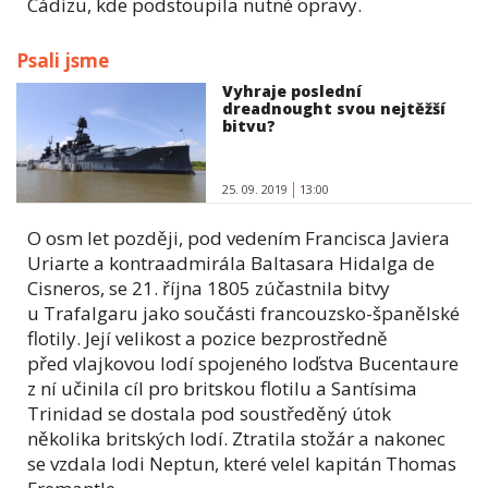
Cádizu, kde podstoupila nutné opravy.
Psali jsme
Vyhraje poslední
dreadnought svou nejtěžší
bitvu?
25. 09. 2019
13:00
O osm let později, pod vedením Francisca Javiera
Uriarte a kontraadmirála Baltasara Hidalga de
Cisneros, se 21. října 1805 zúčastnila bitvy
u Trafalgaru jako součásti francouzsko-španělské
flotily. Její velikost a pozice bezprostředně
před vlajkovou lodí spojeného loďstva Bucentaure
z ní učinila cíl pro britskou flotilu a Santísima
Trinidad se dostala pod soustředěný útok
několika britských lodí. Ztratila stožár a nakonec
se vzdala lodi Neptun, které velel kapitán Thomas