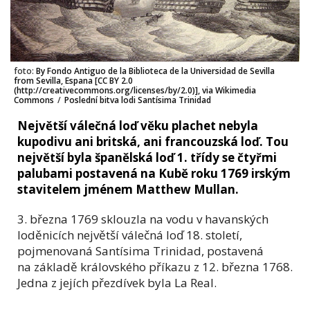
foto:
By Fondo Antiguo de la Biblioteca de la Universidad de Sevilla
from Sevilla, Espana [CC BY 2.0
(http://creativecommons.org/licenses/by/2.0)], via Wikimedia
Commons
/
Poslední bitva lodi Santísima Trinidad
Největší válečná loď věku plachet nebyla
kupodivu ani britská, ani francouzská loď. Tou
největší byla španělská loď 1. třídy se čtyřmi
palubami postavená na Kubě roku 1769 irským
stavitelem jménem Matthew Mullan.
3. března 1769 sklouzla na vodu v havanských
loděnicích největší válečná loď 18. století,
pojmenovaná Santísima Trinidad, postavená
na základě královského příkazu z 12. března 1768.
Jedna z jejích přezdívek byla La Real.