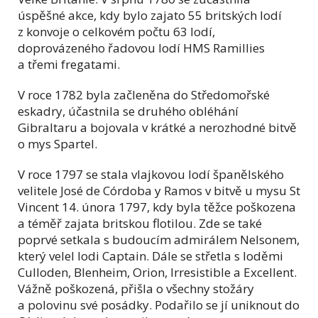
úspěšné akce, kdy bylo zajato 55 britských lodí
z konvoje o celkovém počtu 63 lodí,
doprovázeného řadovou lodí HMS Ramillies
a třemi fregatami.
V roce 1782 byla začleněna do Středomořské
eskadry, účastnila se druhého obléhání
Gibraltaru a bojovala v krátké a nerozhodné bitvě
o mys Spartel.
V roce 1797 se stala vlajkovou lodí španělského
velitele José de Córdoba y Ramos v bitvě u mysu St
Vincent 14. února 1797, kdy byla těžce poškozena
a téměř zajata britskou flotilou. Zde se také
poprvé setkala s budoucím admirálem Nelsonem,
který velel lodi Captain. Dále se střetla s loděmi
Culloden, Blenheim, Orion, Irresistible a Excellent.
Vážně poškozená, přišla o všechny stožáry
a polovinu své posádky. Podařilo se jí uniknout do