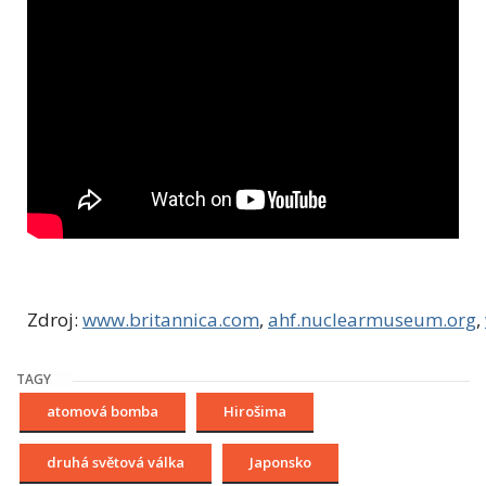
Zdroj:
www.britannica.com
,
ahf.nuclearmuseum.org
,
TAGY
atomová bomba
Hirošima
druhá světová válka
Japonsko