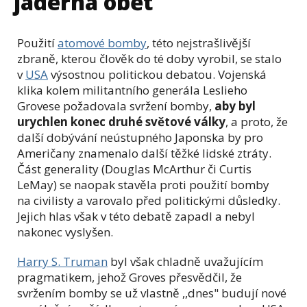
jaderná obět
Použití
atomové bomby
, této nejstrašlivější
zbraně, kterou člověk do té doby vyrobil, se stalo
v
USA
výsostnou politickou debatou. Vojenská
klika kolem militantního generála Leslieho
Grovese požadovala svržení bomby,
aby byl
urychlen konec druhé světové války
, a proto, že
další dobývání neústupného Japonska by pro
Američany znamenalo další těžké lidské ztráty.
Část generality (Douglas McArthur či Curtis
LeMay) se naopak stavěla proti použití bomby
na civilisty a varovalo před politickými důsledky.
Jejich hlas však v této debatě zapadl a nebyl
nakonec vyslyšen.
Harry S. Truman
byl však chladně uvažujícím
pragmatikem, jehož Groves přesvědčil, že
svržením bomby se už vlastně ,,dnes" budují nové