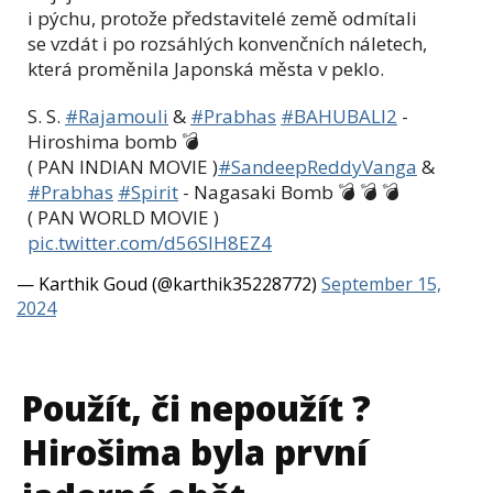
i pýchu, protože představitelé země odmítali
se vzdát i po rozsáhlých konvenčních náletech,
která proměnila Japonská města v peklo.
S. S.
#Rajamouli
&
#Prabhas
#BAHUBALI2
-
Hiroshima bomb 💣
( PAN INDIAN MOVIE )
#SandeepReddyVanga
&
#Prabhas
#Spirit
- Nagasaki Bomb 💣 💣 💣
( PAN WORLD MOVIE )
pic.twitter.com/d56SlH8EZ4
— Karthik Goud (@karthik35228772)
September 15,
2024
Použít, či nepoužít ?
Hirošima byla první