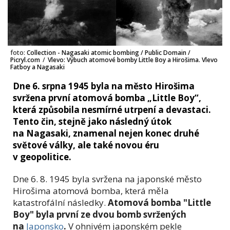
foto:
Collection - Nagasaki atomic bombing / Public Domain /
Picryl.com
/
Vlevo: Výbuch atomové bomby Little Boy a Hirošima. Vlevo
Fatboy a Nagasaki
Dne 6. srpna 1945 byla na město Hirošima
svržena první atomová bomba „Little Boy“,
která způsobila nesmírné utrpení a devastaci.
Tento čin, stejně jako následný útok
na Nagasaki, znamenal nejen konec druhé
světové války, ale také novou éru
v geopolitice.
Dne 6. 8. 1945 byla svržena na japonské město
Hirošima atomová bomba, která měla
katastrofální následky.
Atomová bomba "Little
Boy" byla první ze dvou bomb svržených
na
Japonsko
.
V ohnivém japonském pekle