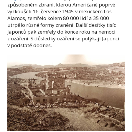
způsobeném zbraní, kterou Američané poprvé
vyzkoušeli 16. července 1945 v mexickém Los
Alamos, zemřelo kolem 80 000 lidí a 35 000
utrpělo různé formy zranění. Další desítky tisíc
Japonců pak zemřely do konce roku na nemoci
z ozáření. S důsledky ozáření se potýkají Japonci
v podstatě dodnes.