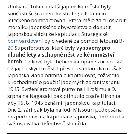
Útoky na Tokio a další japonská města byly
součástí širší americké strategie totálního
leteckého bombardování, která měla za cíl oslabit
morálku japonského obyvatelstva a donutit
japonskou vládu ke kapitulaci. Strategické
bombardování
bylo vedené za pomoci letounů
B-
29
Superforstress, které byly
vybaveny pro
dlouhé lety a schopné nést velké množství
bomb.
Celkově bylo během kampaně zničeno až
67 japonských měst. I přes rozsáhlou zkázu však
japonská vláda odmítala kapitulovat, což vedlo
k rozhodnutí o použití jaderných zbraní v srpnu
1945. Svržení atomové pumy na Hirošimu a 9.
srpna na Nagasaki pak přinutilo císaře Hirohita,
aby 15. 8. 1945 oznámil japonskou kapitulaci.
Dne 2. září pak byla na lodi Missouri podepsána
bezpodmínečná kapitulace Japonska, čímž druhá
světová válka definitivně skončila.