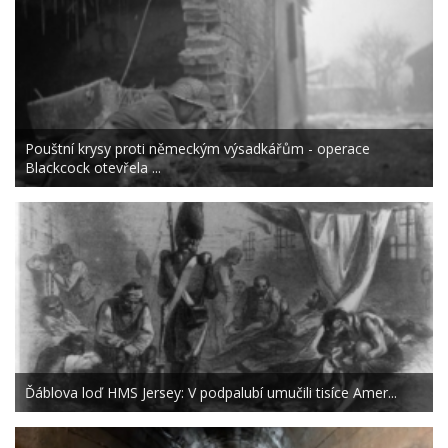
Pouštní krysy proti německým výsadkářům - operace
Blackcock otevřela ...
Ďáblova loď HMS Jersey: V podpalubí umučili tisíce Amer...