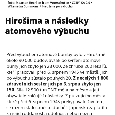
foto:
Maarten Heerlien from Voorschoten / CC BY-SA 2.0 /
Wikimedia Commons
/
Hirošima po výbuchu
Hirošima a následky
atomového výbuchu
Před výbuchem atomové bomby bylo v Hirošimě
okolo 90 000 budov, avšak po svržení atomové
pumy jich zbylo jen 28 000. Ze zhruba 200 lékařů,
kteří pracovali před 6. srpnem 1945 ve městě, jich
po výbuchu zůstalo pouhých 20.
Z necelých 1 800
zdravotních sester jich po 6. srpnu zbylo jen
150.
Síla 12 500 tun TNT měla na město a její
obyvatele zničující následky. Z pulzujícího města,
které před 6. srpnem 1945 překypovalo životem,
se rázem stalo ,,město duchů". Japonsko zaplatilo
za jejich oddanost a odolnost nebo možná