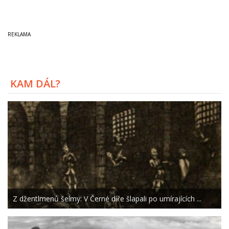
KAM DÁL?
Z džentlmenů šelmy: V Černé díře šlapali po umírajících ...