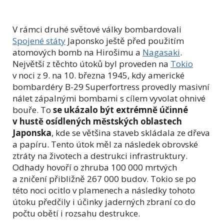
V rámci druhé světové války bombardovali
Spojené státy
Japonsko ještě před použitím
atomových bomb na Hirošimu a
Nagasaki
.
Největší z těchto útoků byl proveden na
Tokio
v noci z 9. na 10. března 1945, kdy americké
bombardéry B-29 Superfortress provedly masivní
nálet zápalnými bombami s cílem vyvolat ohnivé
bouře. To
se ukázalo být extrémně účinné
v hustě osídlených městských oblastech
Japonska
, kde se většina staveb skládala ze dřeva
a papíru. Tento útok měl za následek obrovské
ztráty na životech a destrukci infrastruktury.
Odhady hovoří o zhruba 100 000 mrtvých
a zničení přibližně 267 000 budov. Tokio se po
této noci ocitlo v plamenech a následky tohoto
útoku předčily i účinky jaderných zbraní co do
počtu obětí i rozsahu destrukce.