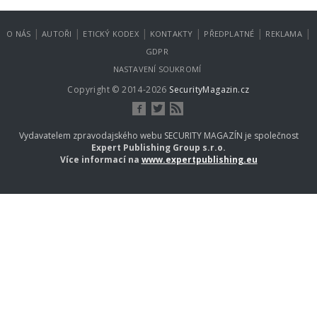
|
|
|
|
|
|
O NÁS
AUTOŘI
ETICKÝ KODEX
KONTAKTY
PŘEDPLATNÉ
REKLAMA
GDPR
NASTAVENÍ SOUKROMÍ
Copyright © 2014-2026
SecurityMagazin.cz
Vydavatelem zpravodajského webu SECURITY MAGAZÍN je společnost
Expert Publishing Group s.r.o.
Více informací na
www.expertpublishing.eu