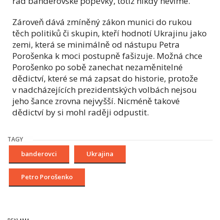
rád banderovské popěvky, totiž nikdy nevíme.
Zároveň dává zmíněný zákon munici do rukou
těch politiků či skupin, kteří hodnotí Ukrajinu jako
zemi, která se minimálně od nástupu Petra
Porošenka k moci postupně fašizuje. Možná chce
Porošenko po sobě zanechat nezaměnitelné
dědictví, které se má zapsat do historie, protože
v nadcházejících prezidentských volbách nejsou
jeho šance zrovna nejvyšší. Nicméně takové
dědictví by si mohl raději odpustit.
TAGY
banderovci
Ukrajina
Petro Porošenko