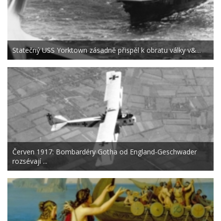
Statečný USS Yorktown zásadně přispěl k obratu války v&...
Červen 1917: Bombardéry Gotha od England-Geschwader
rozsévají ...