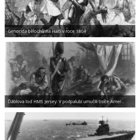
Genocida bělochů na Haiti v roce 1804
Ďáblova loď HMS Jersey: V podpalubí umučili tisíce Amer...