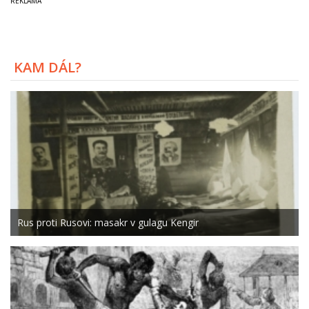
KAM DÁL?
Rus proti Rusovi: masakr v gulagu Kengir