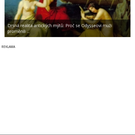
Drsná realita antických mýtů: Proč se Odysseovi muži
proměnili ...