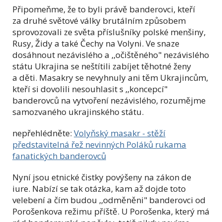
Připomeňme, že to byli právě banderovci, kteří
za druhé světové války brutálním způsobem
sprovozovali ze světa příslušníky polské menšiny,
Rusy, Židy a také Čechy na Volyni. Ve snaze
dosáhnout nezávislého a ,,očištěného" nezávislého
státu Ukrajina se neštítili zabíjet těhotné ženy
a děti. Masakry se nevyhnuly ani těm Ukrajincům,
kteří si dovolili nesouhlasit s ,,koncepcí"
banderovců na vytvoření nezávislého, rozumějme
samozvaného ukrajinského státu.
nepřehlédněte:
Volyňský masakr - stěží
představitelná řež nevinných Poláků rukama
fanatických banderovců
Nyní jsou etnické čistky povýšeny na zákon de
iure. Nabízí se tak otázka, kam až dojde toto
velebení a čím budou ,,odměněni" banderovci od
Porošenkova režimu příště. U Porošenka, který má