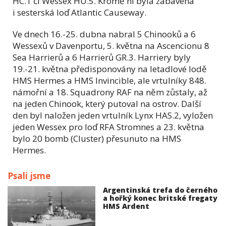
HC.1 či Wessex HU.5. Kromě ní byla zabavena
i sesterská loď Atlantic Causeway.
Ve dnech 16.-25. dubna nabral 5 Chinooků a 6
Wessexů v Davenportu, 5. května na Ascencionu 8
Sea Harrierů a 6 Harrierů GR.3. Harriery byly
19.-21. května předisponovány na letadlové lodě
HMS Hermes a HMS Invincible, ale vrtulníky 848.
námořní a 18. Squadrony RAF na něm zůstaly, až
na jeden Chinook, který putoval na ostrov. Další
den byl naložen jeden vrtulník Lynx HAS.2, vyložen
jeden Wessex pro loď RFA Stromnes a 23. května
bylo 20 bomb (Cluster) přesunuto na HMS
Hermes.
Psali jsme
Argentinská trefa do černého
a hořký konec britské fregaty
HMS Ardent