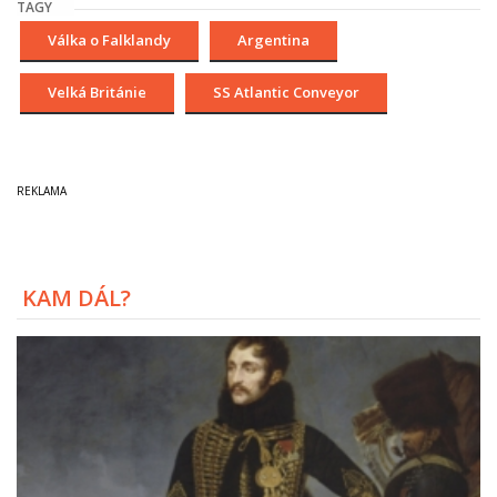
TAGY
Válka o Falklandy
Argentina
Velká Británie
SS Atlantic Conveyor
KAM DÁL?