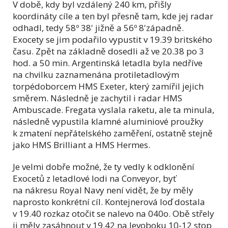
V době, kdy byl vzdálený 240 km, přišly
koordináty cíle a ten byl přesně tam, kde jej radar
odhadl, tedy 58º 38' jižně a 56º 8'západně.
Exocety se jim podařilo vypustit v 19.39 britského
času. Zpět na základně dosedli až ve 20.38 po 3
hod. a 50 min. Argentinská letadla byla nedříve
na chvilku zaznamenána protiletadlovým
torpédoborcem HMS Exeter, který zamířil jejich
směrem. Následně je zachytil i radar HMS
Ambuscade. Fregata vyslala raketu, ale ta minula,
následně vypustila klamné aluminiové proužky
k zmatení nepřátelského zaměření, ostatně stejně
jako HMS Brilliant a HMS Hermes.
Je velmi dobře možné, že ty vedly k odklonění
Exocetů z letadlové lodi na Conveyor, byť
na nákresu Royal Navy není vidět, že by měly
naprosto konkrétní cíl. Kontejnerová loď dostala
v 19.40 rozkaz otočit se nalevo na 040o. Obě střely
ji měly zasáhnout v 19.42 na levoboku 10-12 stop