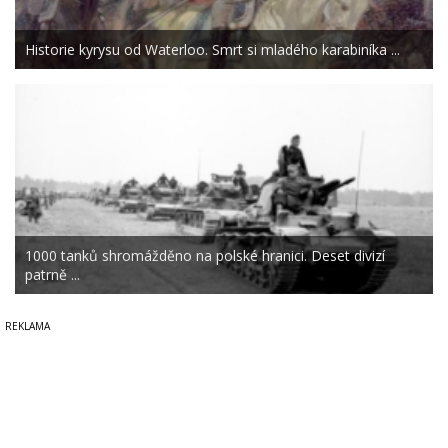
Historie kyrysu od Waterloo. Smrt si mladého karabiníka ...
1000 tanků shromážděno na polské hranici. Deset divizí
patrně ...