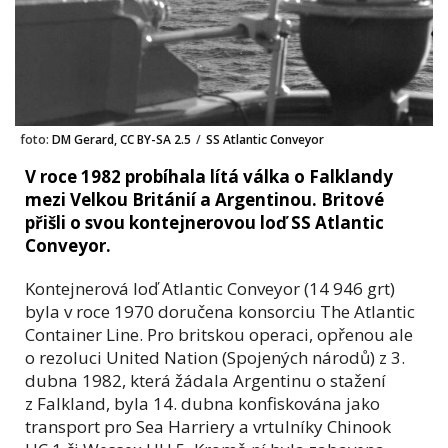
foto:
DM Gerard, CC BY-SA 2.5
/
SS Atlantic Conveyor
V roce 1982 probíhala lítá válka o Falklandy
mezi Velkou Británií a Argentinou. Britové
přišli o svou kontejnerovou loď SS Atlantic
Conveyor.
Kontejnerová loď Atlantic Conveyor (14 946 grt)
byla v roce 1970 doručena konsorciu The Atlantic
Container Line. Pro britskou operaci, opřenou ale
o rezoluci United Nation (Spojených národů) z 3.
dubna 1982, která žádala Argentinu o stažení
z Falkland, byla 14. dubna konfiskována jako
transport pro Sea Harriery a vrtulníky Chinook