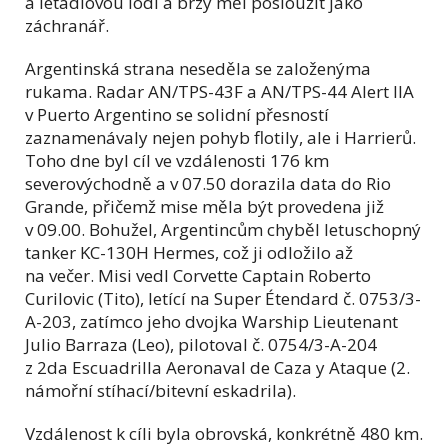
a letadlovou lodí a brzy měl posloužit jako
záchranář.
Argentinská strana neseděla se založenýma
rukama. Radar AN/TPS-43F a AN/TPS-44 Alert IIA
v Puerto Argentino se solidní přesností
zaznamenávaly nejen pohyb flotily, ale i Harrierů.
Toho dne byl cíl ve vzdálenosti 176 km
severovýchodně a v 07.50 dorazila data do Rio
Grande, přičemž mise měla být provedena již
v 09.00. Bohužel, Argentincům chyběl letuschopný
tanker KC-130H Hermes, což ji odložilo až
na večer. Misi vedl Corvette Captain Roberto
Curilovic (Tito), letící na Super Étendard č. 0753/3-
A-203, zatímco jeho dvojka Warship Lieutenant
Julio Barraza (Leo), pilotoval č. 0754/3-A-204
z 2da Escuadrilla Aeronaval de Caza y Ataque (2.
námořní stíhací/bitevní eskadrila).
Vzdálenost k cíli byla obrovská, konkrétně 480 km.