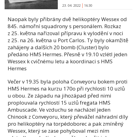
23. 04. 2022
16:30
Naopak byly přibrány dvě helikoptéry Wessex od
845. námořní squadrony s personálem. Rozkaz
z 25. května nařizoval přípravu k vylodění v noci
z 25. na 26. května u Port Carlos. Ty byly okamžitě
zahájeny a dalších 20 bomb (Cluster) bylo
předáno HMS Hermes. Přesně v 19.10 vzlétl jeden
Wessex k cvičnému letu a koordinaci s HMS
Hermes
Večer v 19.35 byla poloha Conveyoru bokem proti
HMS Hermes na kurzu 170o při rychlosti 10 uzlů
u obou. Ze západu na jihozápad před nimi
proplouvala rychlostí 15 uzlů fregata HMS
Ambuscade. Ve vzduchu se nacházel jeden
Chinook z Conveyoru, který převážel náhradní díly
pro helikoptéry na torpédoborec a pak zmíněný
Wessex, který se zase pohyboval mezi ním