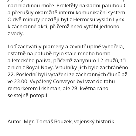
nad hladinou moře. Proletěly nákladní palubou C
a přerušily okamžitě interní komunikační systém.
O dvě minuty později byl z Hermesu vyslán Lynx
k záchranné akci, přičemž hned vytáhl jednoho
z vody.
Loď zachvátily plameny a zevnitř úplně vyhořela,
ostatně na palubě bylo stále mnoho bomb
a leteckého paliva, přičemž zahynulo 12 mužů, tři
z nich z Royal Navy. Vrtulníky jich bylo zachráněno
22. Poslední byli vytaženi ze záchranných člunů až
ve 23.00. Vypálený Conveyor byl vzat do tahu
remorkérem Irishman, ale 28. května ráno
se stejně potopil.
Autor: Mgr. Tomáš Bouzek, vojenský historik