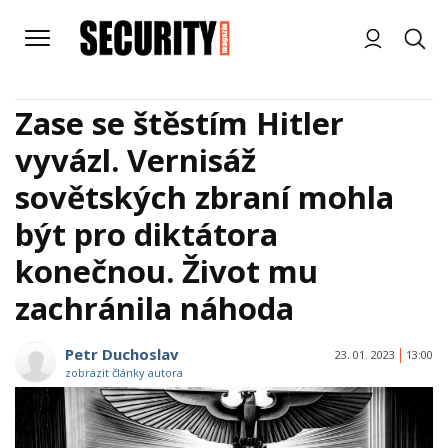
Zase se štěstím Hitler
vyvázl. Vernisáž
sovětských zbraní mohla
být pro diktátora
konečnou. Život mu
zachránila náhoda
Petr Duchoslav
23. 01. 2023
13:00
zobrazit články autora