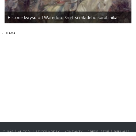
Historie kyrysu od Waterloo. Smrt si mladého karabiníka ...
|
|
|
|
|
|
O NÁS
AUTOŘI
ETICKÝ KODEX
KONTAKTY
PŘEDPLATNÉ
REKLAMA