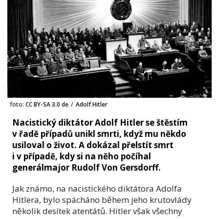
foto:
CC BY-SA 3.0 de
/
Adolf Hitler
Nacistický diktátor Adolf Hitler se štěstím
v řadě případů unikl smrti, když mu někdo
usiloval o život. A dokázal přelstít smrt
i v případě, kdy si na něho počíhal
generálmajor Rudolf Von Gersdorff.
Jak známo, na nacistického diktátora Adolfa
Hitlera, bylo spácháno během jeho krutovlády
několik desítek atentátů. Hitler však všechny