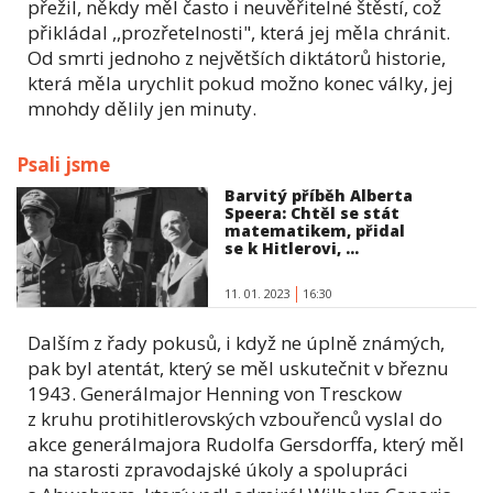
přežil, někdy měl často i neuvěřitelné štěstí, což
přikládal ,,prozřetelnosti", která jej měla chránit.
Od smrti jednoho z největších diktátorů historie,
která měla urychlit pokud možno konec války, jej
mnohdy dělily jen minuty.
Psali jsme
Barvitý příběh Alberta
Speera: Chtěl se stát
matematikem, přidal
se k Hitlerovi, ...
11. 01. 2023
16:30
Dalším z řady pokusů, i když ne úplně známých,
pak byl atentát, který se měl uskutečnit v březnu
1943. Generálmajor Henning von Tresckow
z kruhu protihitlerovských vzbouřenců vyslal do
akce generálmajora Rudolfa Gersdorffa, který měl
na starosti zpravodajské úkoly a spolupráci