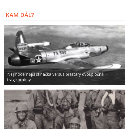
KAM DÁL?
Nejmodernější stíhačka versus prastarý dvouplošník –
tragikomický ...