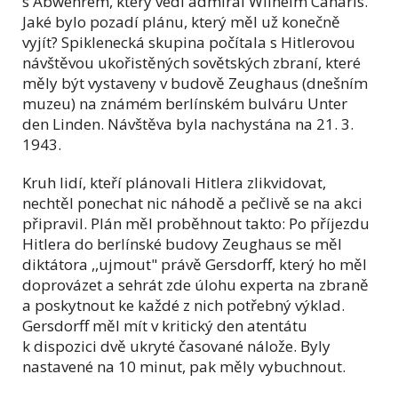
s Abwehrem, který vedl admirál Wilhelm Canaris.
Jaké bylo pozadí plánu, který měl už konečně
vyjít? Spiklenecká skupina počítala s Hitlerovou
návštěvou ukořistěných sovětských zbraní, které
měly být vystaveny v budově Zeughaus (dnešním
muzeu) na známém berlínském bulváru Unter
den Linden. Návštěva byla nachystána na 21. 3.
1943.
Kruh lidí, kteří plánovali Hitlera zlikvidovat,
nechtěl ponechat nic náhodě a pečlivě se na akci
připravil. Plán měl proběhnout takto: Po příjezdu
Hitlera do berlínské budovy Zeughaus se měl
diktátora ,,ujmout" právě Gersdorff, který ho měl
doprovázet a sehrát zde úlohu experta na zbraně
a poskytnout ke každé z nich potřebný výklad.
Gersdorff měl mít v kritický den atentátu
k dispozici dvě ukryté časované nálože. Byly
nastavené na 10 minut, pak měly vybuchnout.