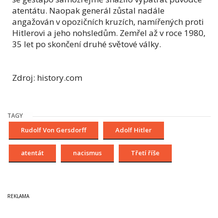
atentátu. Naopak generál zůstal nadále
angažován v opozičních kruzích, namířených proti
Hitlerovi a jeho nohsledům. Zemřel až v roce 1980,
35 let po skončení druhé světové války.
Zdroj: history.com
TAGY
Rudolf Von Gersdorff
Adolf Hitler
atentát
nacismus
Třetí říše