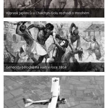
Výprask Japonců u Chalchyn-Golu rozhodl o mnohém
Genocida bělochů na Haiti v roce 1804