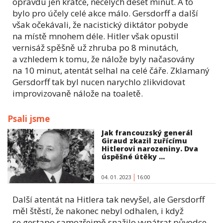
opravdu jen krátce, necelých deset minut. A to
bylo pro účely celé akce málo. Gersdorff a další
však očekávali, že nacistický diktátor pobyde
na místě mnohem déle. Hitler však opustil
vernisáž spěšně už zhruba po 8 minutách,
a vzhledem k tomu, že nálože byly načasovány
na 10 minut, atentát selhal na celé čáře. Zklamaný
Gersdorff tak byl nucen narychlo zlikvidovat
improvizovaně nálože na toaletě.
Psali jsme
Jak francouzský generál
Giraud zkazil zuřícímu
Hitlerovi narozeniny. Dva
úspěšné útěky ...
04. 01. 2023
16:00
Další atentát na Hitlera tak nevyšel, ale Gersdorff
měl štěstí, že nakonec nebyl odhalen, i když
se gestapo samozřejmě snažilo vypátrat původce