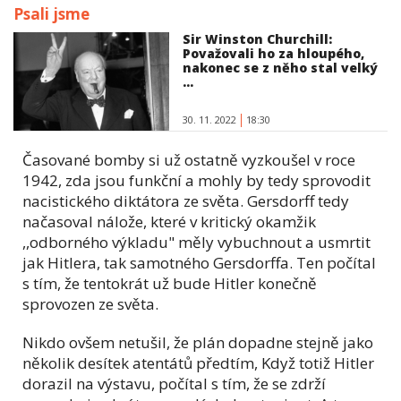
Psali jsme
Sir Winston Churchill:
Považovali ho za hloupého,
nakonec se z něho stal velký
...
30. 11. 2022
18:30
Časované bomby si už ostatně vyzkoušel v roce
1942, zda jsou funkční a mohly by tedy sprovodit
nacistického diktátora ze světa. Gersdorff tedy
načasoval nálože, které v kritický okamžik
,,odborného výkladu" měly vybuchnout a usmrtit
jak Hitlera, tak samotného Gersdorffa. Ten počítal
s tím, že tentokrát už bude Hitler konečně
sprovozen ze světa.
Nikdo ovšem netušil, že plán dopadne stejně jako
několik desítek atentátů předtím, Když totiž Hitler
dorazil na výstavu, počítal s tím, že se zdrží