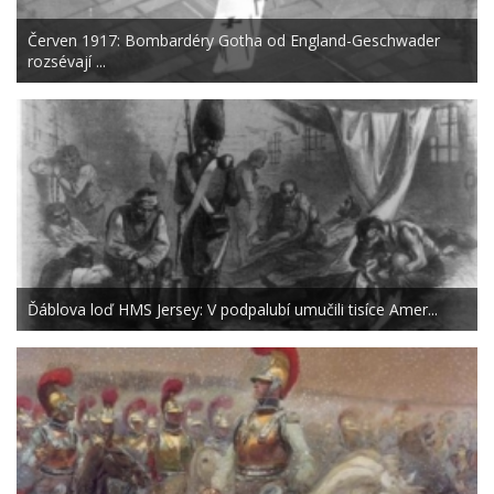
Červen 1917: Bombardéry Gotha od England-Geschwader
rozsévají ...
Ďáblova loď HMS Jersey: V podpalubí umučili tisíce Amer...