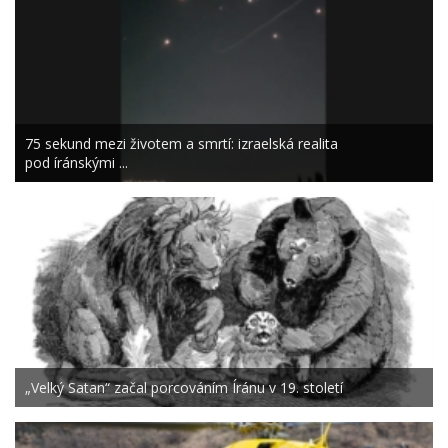
75 sekund mezi životem a smrtí: izraelská realita
pod íránskými ...
„Velký Satan“ začal porcováním Íránu v 19. století