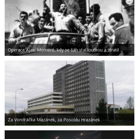
Operace Ajax: Moment, kdy se šáh stal loutkou a ztratil ...
Za Vondráčka Mazánek, za Posoldu Hrazánek