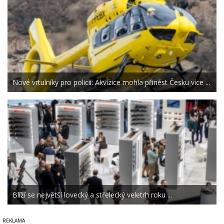
Nové vrtulníky pro policii: Akvizice mohla přinést Česku více ...
Blíží se největší lovecký a střelecký veletrh roku ...