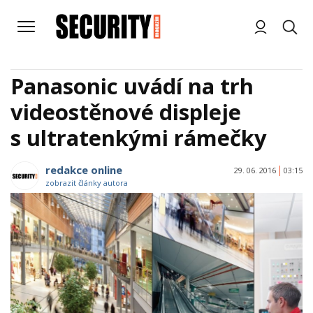
Panasonic uvádí na trh
videostěnové displeje
s ultratenkými rámečky
redakce online
29. 06. 2016
03:15
zobrazit články autora