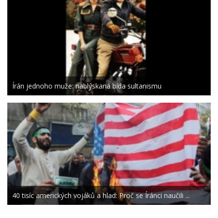
Írán jednoho muže: nablýskaná bída sultanismu
40 tisíc amerických vojáků a hlad: Proč se Íránci naučili ...