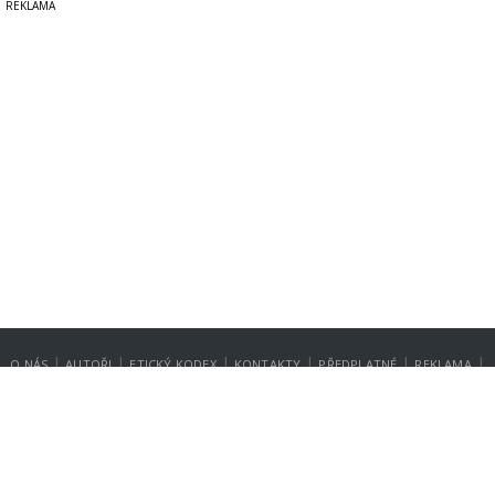
|
|
|
|
|
|
O NÁS
AUTOŘI
ETICKÝ KODEX
KONTAKTY
PŘEDPLATNÉ
REKLAMA
GDPR
NASTAVENÍ SOUKROMÍ
Copyright © 2014-2026
SecurityMagazin.cz