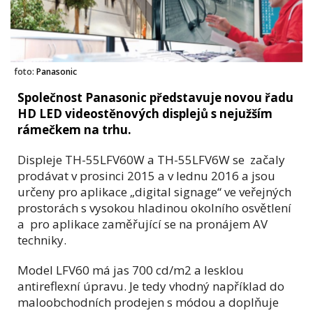
foto:
Panasonic
Společnost Panasonic představuje novou řadu
HD LED videostěnových displejů s nejužším
rámečkem na trhu.
Displeje TH-55LFV60W a TH-55LFV6W se začaly
prodávat v prosinci 2015 a v lednu 2016 a jsou
určeny pro aplikace „digital signage“ ve veřejných
prostorách s vysokou hladinou okolního osvětlení
a pro aplikace zaměřující se na pronájem AV
techniky.
Model LFV60 má jas 700 cd/m2 a lesklou
antireflexní úpravu. Je tedy vhodný například do
maloobchodních prodejen s módou a doplňuje