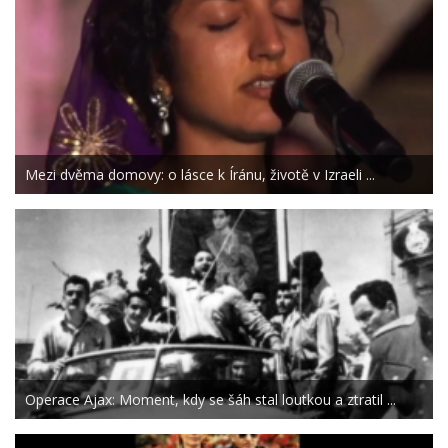
Mezi dvěma domovy: o lásce k Íránu, životě v Izraeli ...
Operace Ajax: Moment, kdy se šáh stal loutkou a ztratil ...