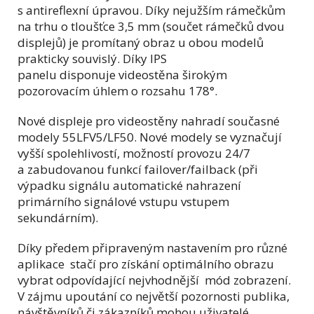
s antireflexní úpravou. Díky nejužším rámečkům
na trhu o tloušťce 3,5 mm (součet rámečků dvou
displejů) je promítaný obraz u obou modelů
prakticky souvislý. Díky IPS
panelu disponuje videostěna širokým
pozorovacím úhlem o rozsahu 178°.
Nové displeje pro videostěny nahradí současné
modely 55LFV5/LF50. Nové modely se vyznačují
vyšší spolehlivostí, možností provozu 24/7
a zabudovanou funkcí failover/failback (při
výpadku signálu automatické nahrazení
primárního signálové vstupu vstupem
sekundárním).
Díky předem připraveným nastavením pro různé
aplikace stačí pro získání optimálního obrazu
vybrat odpovídající nejvhodnější mód zobrazení.
V zájmu upoutání co největší pozornosti publika,
návštěvníků či zákazníků mohou uživatelé