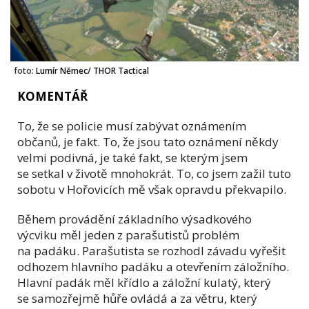
foto:
Lumír Němec/ THOR Tactical
KOMENTÁŘ
To, že se policie musí zabývat oznámením
občanů, je fakt. To, že jsou tato oznámení někdy
velmi podivná, je také fakt, se kterým jsem
se setkal v životě mnohokrát. To, co jsem zažil tuto
sobotu v Hořovicích mě však opravdu překvapilo.
Během provádění základního výsadkového
výcviku měl jeden z parašutistů problém
na padáku. Parašutista se rozhodl závadu vyřešit
odhozem hlavního padáku a otevřením záložního.
Hlavní padák měl křídlo a záložní kulatý, který
se samozřejmě hůře ovládá a za větru, který