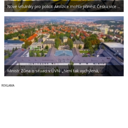
Nové vrtulníky pro policii: Akvizice mohla přinést Česku více ...
Ministr Zůna o situaci v ÚVN: „Není tak vychýlená, ...