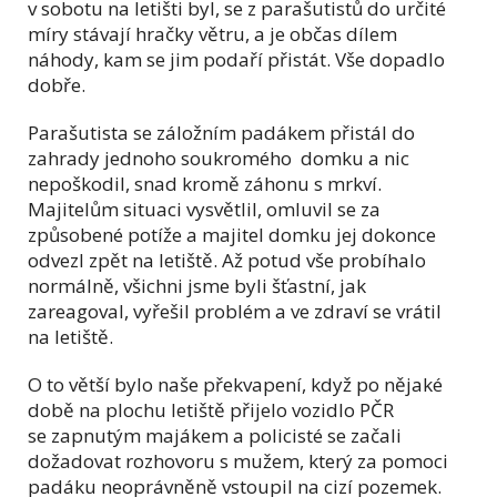
v sobotu na letišti byl, se z parašutistů do určité
míry stávají hračky větru, a je občas dílem
náhody, kam se jim podaří přistát. Vše dopadlo
dobře.
Parašutista se záložním padákem přistál do
zahrady jednoho soukromého domku a nic
nepoškodil, snad kromě záhonu s mrkví.
Majitelům situaci vysvětlil, omluvil se za
způsobené potíže a majitel domku jej dokonce
odvezl zpět na letiště. Až potud vše probíhalo
normálně, všichni jsme byli šťastní, jak
zareagoval, vyřešil problém a ve zdraví se vrátil
na letiště.
O to větší bylo naše překvapení, když po nějaké
době na plochu letiště přijelo vozidlo PČR
se zapnutým majákem a policisté se začali
dožadovat rozhovoru s mužem, který za pomoci
padáku neoprávněně vstoupil na cizí pozemek.