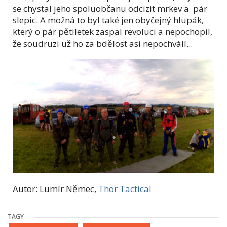
se chystal jeho spoluobčanu odcizit mrkev a pár
slepic. A možná to byl také jen obyčejný hlupák,
který o pár pětiletek zaspal revoluci a nepochopil,
že soudruzi už ho za bdělost asi nepochválí...
Autor: Lumír Němec,
Thor Tactical
TAGY