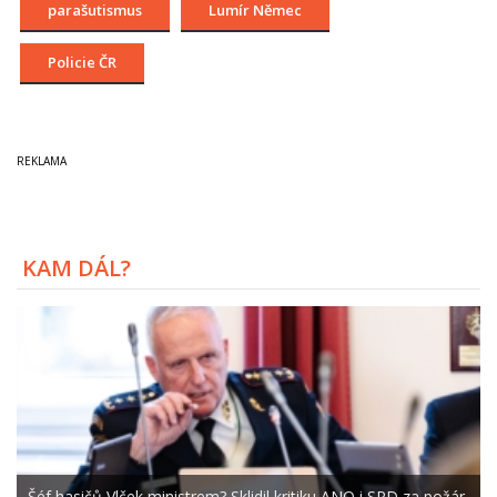
parašutismus
Lumír Němec
Policie ČR
KAM DÁL?
Šéf hasičů Vlček ministrem? Sklidil kritiku ANO i SPD za požár