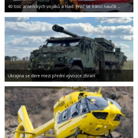
40 tisíc amerických vojáků a hlad: Proč se Íránci naučili ...
Ukrajina se dere mezi přední vývozce zbraní