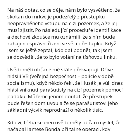
Na náš dotaz, co se děje, nám bylo vysvětleno, že
skokan do mrkve je podezřelý z přestupku
neoprávněného vstupu na cizí pozemek, a že jej
musí zjistit. Po následující proceduře identifikace
a dechové zkoušce mu oznámili, že s ním bude
zahájeno správní řízení ve věci přestupku. Když
jsem se ještě zeptal, kdo dal podnět, tak jsem
se dozvěděl, že to bylo volání na tísňovou linku.
Uvědomělí občané mě stále překvapují. Dříve
hlásili VB (Veřejná bezpečnost – policie v době
socialismu), když někdo řekl, že Husák je vůl, dnes
hlásí vniknutí parašutisty na cizí pozemek pomocí
padáku. Můžeme jenom doufat, že přestupek
bude řešen domluvou a že se parašutistovi jeho
základní výcvik neprodraží o několik tisíc.
Kdo ví, třeba si onen uvědomělý občan myslel, že
načapal Jamese Bonda při tajné operaci, kdy