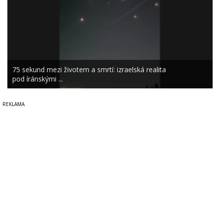
75 sekund mezi životem a smrtí: izraelská realita
pod íránskými ...