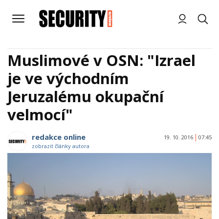
Muslimové v OSN: "Izrael
je ve východním
Jeruzalému okupační
velmocí"
redakce online
19. 10. 2016
07:45
zobrazit články autora