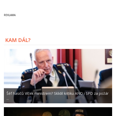
KAM DÁL?
Šéf hasičů Vlček ministrem? Sklidil kritiku ANO i SPD za požár
...