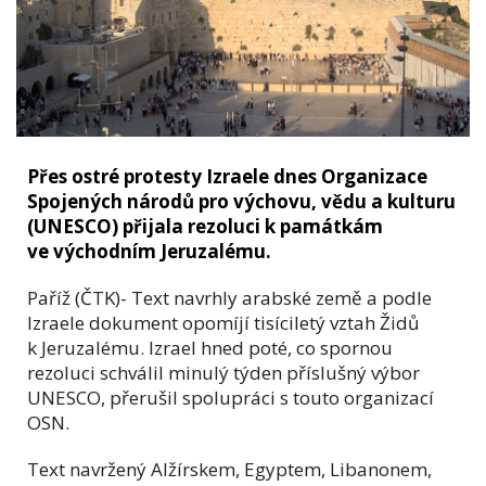
Přes ostré protesty Izraele dnes Organizace
Spojených národů pro výchovu, vědu a kulturu
(UNESCO) přijala rezoluci k památkám
ve východním Jeruzalému.
Paříž (ČTK)- Text navrhly arabské země a podle
Izraele dokument opomíjí tisíciletý vztah Židů
k Jeruzalému. Izrael hned poté, co spornou
rezoluci schválil minulý týden příslušný výbor
UNESCO, přerušil spolupráci s touto organizací
OSN.
Text navržený Alžírskem, Egyptem, Libanonem,