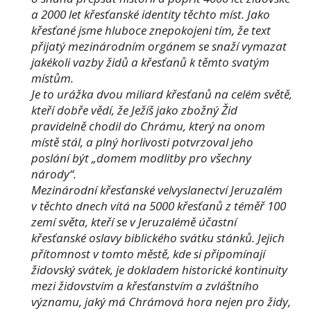
a 2000 let křesťanské identity těchto míst. Jako
křesťané jsme hluboce znepokojeni tím, že text
přijatý mezinárodním orgánem se snaží vymazat
jakékoli vazby židů a křesťanů k těmto svatým
místům.
Je to urážka dvou miliard křesťanů na celém světě,
kteří dobře vědí, že Ježíš jako zbožný Žid
pravidelně chodil do Chrámu, který na onom
místě stál, a plný horlivosti potvrzoval jeho
poslání být „domem modlitby pro všechny
národy“.
Mezinárodní křesťanské velvyslanectví Jeruzalém
v těchto dnech vítá na 5000 křesťanů z téměř 100
zemí světa, kteří se v Jeruzalémě účastní
křesťanské oslavy biblického svátku stánků. Jejich
přítomnost v tomto městě, kde si připomínají
židovský svátek, je dokladem historické kontinuity
mezi židovstvím a křesťanstvím a zvláštního
významu, jaký má Chrámová hora nejen pro židy,