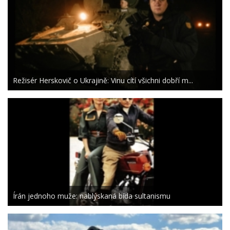
Režisér Herskovič o Ukrajině: Vinu cítí všichni dobří m...
Írán jednoho muže: nablýskaná bída sultanismu