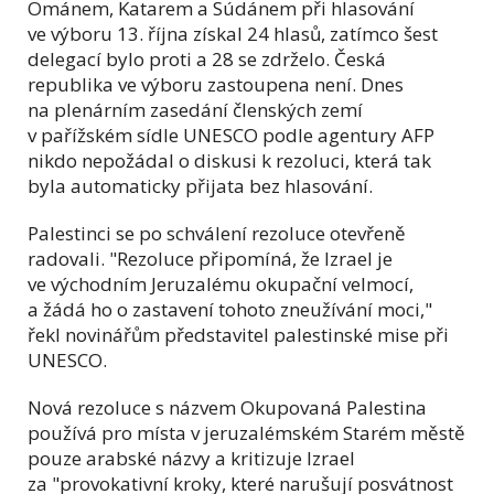
Ománem, Katarem a Súdánem při hlasování
ve výboru 13. října získal 24 hlasů, zatímco šest
delegací bylo proti a 28 se zdrželo. Česká
republika ve výboru zastoupena není. Dnes
na plenárním zasedání členských zemí
v pařížském sídle UNESCO podle agentury AFP
nikdo nepožádal o diskusi k rezoluci, která tak
byla automaticky přijata bez hlasování.
Palestinci se po schválení rezoluce otevřeně
radovali. "Rezoluce připomíná, že Izrael je
ve východním Jeruzalému okupační velmocí,
a žádá ho o zastavení tohoto zneužívání moci,"
řekl novinářům představitel palestinské mise při
UNESCO.
Nová rezoluce s názvem Okupovaná Palestina
používá pro místa v jeruzalémském Starém městě
pouze arabské názvy a kritizuje Izrael
za "provokativní kroky, které narušují posvátnost