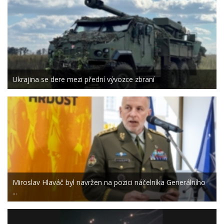
Ukrajina se dere mezi přední vývozce zbraní
Miroslav Hlaváč byl navržen na pozici náčelníka Generálního
...