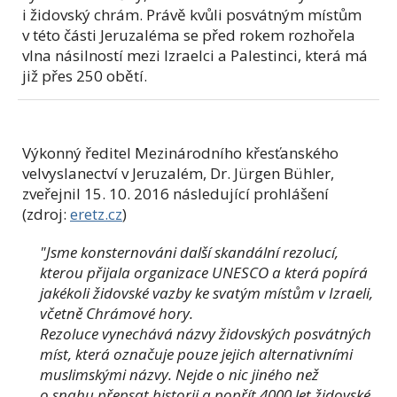
i židovský chrám. Právě kvůli posvátným místům
v této části Jeruzaléma se před rokem rozhořela
vlna násilností mezi Izraelci a Palestinci, která má
již přes 250 obětí.
Výkonný ředitel
Mezinárodního křesťanského
velvyslanectví v Jeruzalém,
Dr. Jürgen Bühler,
zveřejnil
15. 10. 2016 následující prohlášení
(zdroj:
eretz.cz
)
"Jsme konsternováni další skandální rezolucí,
kterou přijala organizace UNESCO a která popírá
jakékoli židovské vazby ke svatým místům v Izraeli,
včetně Chrámové hory.
Rezoluce vynechává názvy židovských posvátných
míst, která označuje pouze jejich alternativními
muslimskými názvy. Nejde o nic jiného než
o snahu přepsat historii a popřít 4000 let židovské