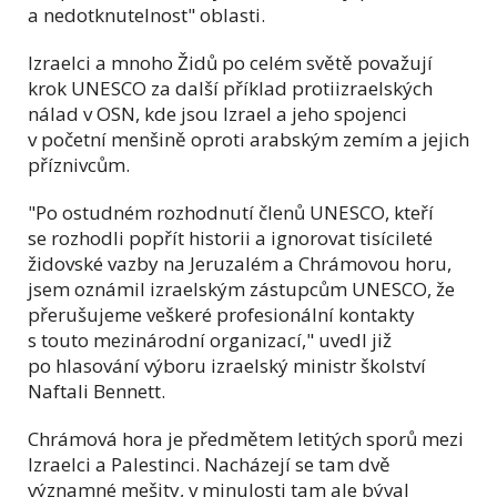
a nedotknutelnost" oblasti.
Izraelci a mnoho Židů po celém světě považují
krok UNESCO za další příklad protiizraelských
nálad v OSN, kde jsou Izrael a jeho spojenci
v početní menšině oproti arabským zemím a jejich
příznivcům.
"Po ostudném rozhodnutí členů UNESCO, kteří
se rozhodli popřít historii a ignorovat tisícileté
židovské vazby na Jeruzalém a Chrámovou horu,
jsem oznámil izraelským zástupcům UNESCO, že
přerušujeme veškeré profesionální kontakty
s touto mezinárodní organizací," uvedl již
po hlasování výboru izraelský ministr školství
Naftali Bennett.
Chrámová hora je předmětem letitých sporů mezi
Izraelci a Palestinci. Nacházejí se tam dvě
významné mešity, v minulosti tam ale býval