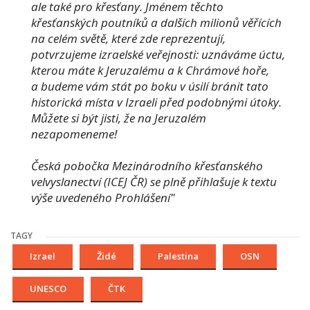
ale také pro křesťany. Jménem těchto
křesťanských poutníků a dalších milionů věřících
na celém světě, které zde reprezentují,
potvrzujeme izraelské veřejnosti: uznáváme úctu,
kterou máte k Jeruzalému a k Chrámové hoře,
a budeme vám stát po boku v úsilí bránit tato
historická místa v Izraeli před podobnými útoky.
Můžete si být jisti, že na Jeruzalém
nezapomeneme!
Česká pobočka Mezinárodního křesťanského
velvyslanectví (ICEJ ČR) se plně přihlašuje k textu
výše uvedeného Prohlášení"
TAGY
Izrael
Židé
Palestina
OSN
UNESCO
ČTK