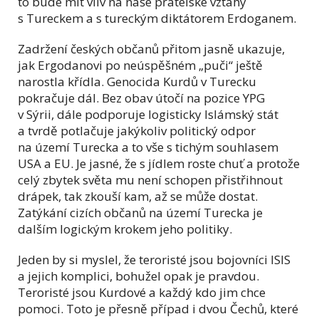
to bude mít vliv na naše přátelské vztahy
s Tureckem a s tureckým diktátorem Erdoganem.
Zadržení českých občanů přitom jasně ukazuje,
jak Ergodanovi po neúspěšném „puči“ ještě
narostla křídla. Genocida Kurdů v Turecku
pokračuje dál. Bez obav útočí na pozice YPG
v Sýrii, dále podporuje logisticky Islámský stát
a tvrdě potlačuje jakýkoliv politický odpor
na území Turecka a to vše s tichým souhlasem
USA a EU. Je jasné, že s jídlem roste chuť a protože
celý zbytek světa mu není schopen přistřihnout
drápek, tak zkouší kam, až se může dostat.
Zatýkání cizích občanů na území Turecka je
dalším logickým krokem jeho politiky.
Jeden by si myslel, že teroristé jsou bojovníci ISIS
a jejich komplici, bohužel opak je pravdou.
Teroristé jsou Kurdové a každý kdo jim chce
pomoci. Toto je přesně případ i dvou Čechů, které