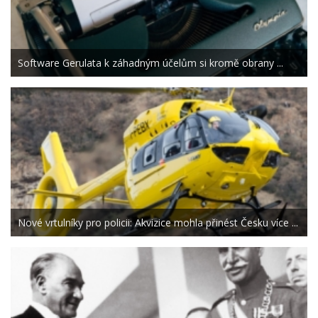
Software Gerulata k záhadným účelům si kromě obrany ...
Nové vrtulníky pro policii: Akvizice mohla přinést Česku více ...