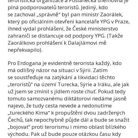
teroristická organizace a Poslanecká sněmovna je
plná podporovatelů teroristů. Jediný, kdo
se zachoval „správně“ byl pan ministr Zaorálek,
který po oficiálním otevření kanceláře YPG v Praze,
ihned vydal prohlášení, že České ministerstvo
zahraničí se distancuje od podpory YPG. (Takže
Zaorálkovo prohlášení k Dalajlámovi mě
nepřekvapilo).
Pro Erdogana je evidentně terorista každý, kdo
má odlišný názor na situaci v Sýrii. Zatím
se soustřeďuje na zatýkání a likvidaci těchto
„teroristů“ na území Turecka, Sýrie a Iráku, ale jak
už jsem se zmínil s jídlem roste chuť. Pokud tedy
tomuto samozvanému diktátorovi nedáme jasně
najevo, že tudy cesta nevede a nedonutíme
„tureckého Kima“ k propuštění dvou zadržených
Čechů, tak nepochybně půjde dál a bude se snažit
„bojovat“ proti terorismu i mimo oblast blízkého
východu. Pak už bude pouze otázkou času kdy