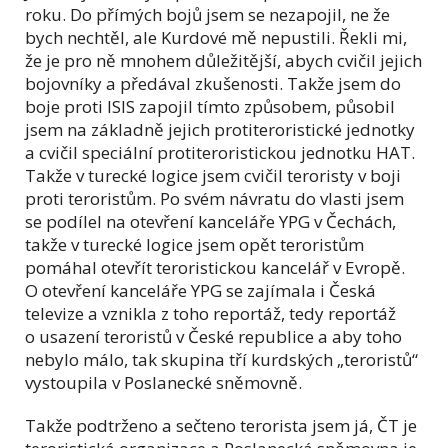
roku. Do přímých bojů jsem se nezapojil, ne že
bych nechtěl, ale Kurdové mě nepustili. Řekli mi,
že je pro ně mnohem důležitější, abych cvičil jejich
bojovníky a předával zkušenosti. Takže jsem do
boje proti ISIS zapojil tímto způsobem, působil
jsem na základně jejich protiteroristické jednotky
a cvičil speciální protiteroristickou jednotku HAT.
Takže v turecké logice jsem cvičil teroristy v boji
proti teroristům. Po svém návratu do vlasti jsem
se podílel na otevření kanceláře YPG v Čechách,
takže v turecké logice jsem opět teroristům
pomáhal otevřít teroristickou kancelář v Evropě.
O otevření kanceláře YPG se zajímala i Česká
televize a vznikla z toho reportáž, tedy reportáž
o usazení teroristů v České republice a aby toho
nebylo málo, tak skupina tří kurdských „teroristů“
vystoupila v Poslanecké sněmovně.
Takže podtrženo a sečteno terorista jsem já, ČT je