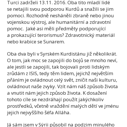
Turci zadrželi 13.11. 2016. Oba tito mladí lidé
se netajili svou podporou Kurdů a snažili se jim
pomoci. Rozhodně nesháněli zbraně nebo jinou
vojenskou výstroj, ale humanitární a zdravotní
pomoc. Jaké asi měli předměty podporující
a prokazující terorismus? Zdravotnický materiál
nebo krabice se Sunarem.
Oba dva byli v Syrském Kurdistánu již několikrát.
O tom, jak moc se zapojili do bojů se mnoho neví,
ale jestli se zapojili, tak bojovali proti lidským
zrůdám z ISIS, tedy těm lidem, jejichž největším
přáním je ovládnout celý svět, zničit naši kulturu,
ovládnout naše zvyky. Vzít nám náš způsob života
a vnutit nám jejich způsob života. K dosažení
tohoto cíle se nezdráhají použít jakýchkoliv
prostředků, včetně vraždění malých dětí ve jménu
jejich nejvyššího šéfa Alláha.
Já sám jsem v Sýrii působil na podzim minulého