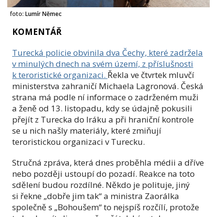
foto:
Lumír Němec
KOMENTÁŘ
Turecká policie obvinila dva Čechy, které zadržela
v minulých dnech na svém území, z příslušnosti
k teroristické organizaci.
Řekla ve čtvrtek mluvčí
ministerstva zahraničí Michaela Lagronová. Česká
strana má podle ní informace o zadrženém muži
a ženě od 13. listopadu, kdy se údajně pokusili
přejít z Turecka do Iráku a při hraniční kontrole
se u nich našly materiály, které zmiňují
teroristickou organizaci v Turecku.
Stručná zpráva, která dnes proběhla médii a dříve
nebo později ustoupí do pozadí. Reakce na toto
sdělení budou rozdílné. Někdo je polituje, jiný
si řekne „dobře jim tak“ a ministra Zaorálka
společně s „Bohoušem“ to nejspíš rozčílí, protože