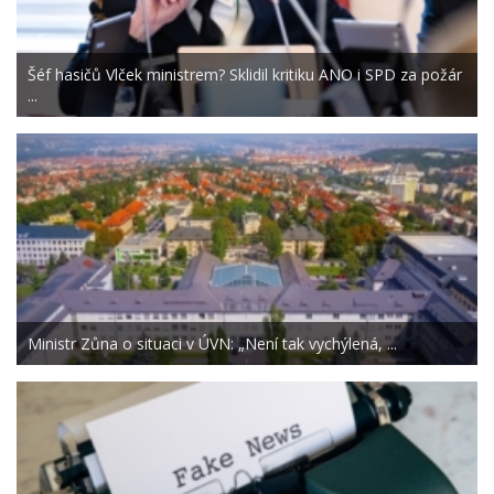
Šéf hasičů Vlček ministrem? Sklidil kritiku ANO i SPD za požár
...
Ministr Zůna o situaci v ÚVN: „Není tak vychýlená, ...