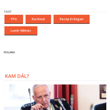
TAGY
YPG
Kurdové
Recep Erdogan
Lumír Němec
KAM DÁL?