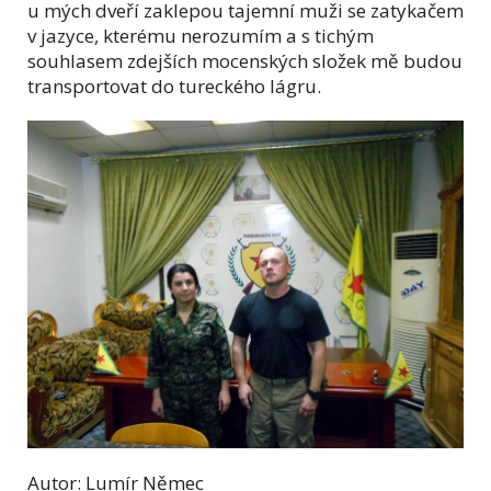
u mých dveří zaklepou tajemní muži se zatykačem
v jazyce, kterému nerozumím a s tichým
souhlasem zdejších mocenských složek mě budou
transportovat do tureckého lágru.
Autor: Lumír Němec