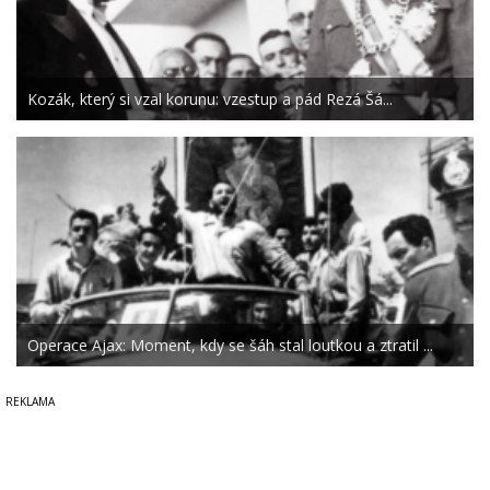
Kozák, který si vzal korunu: vzestup a pád Rezá Šá...
Operace Ajax: Moment, kdy se šáh stal loutkou a ztratil ...